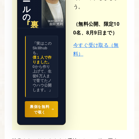
ー
う。
ル
の
『裏
Skillhub代表
（無料公開、限定10
吉田 光利
側』
0名、8月9日まで）
※ 期間限
「実はこの
今すぐ受け取る（無
定公開
Skillhub
ビジネス
の設計図
も、
料）
を
僕１人で作
全て見せ
りました。
ます。
0から作り
上げて、生
徒6万人ま
で育てたノ
ウハウ公開
します。 」
裏側を無料
で覗く