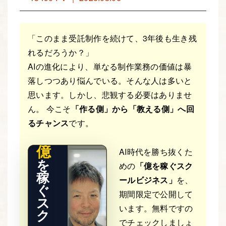
「このまま受託制作を続けて、3年後も生き残
れるだろうか？」
AIの進化により、単なる制作業務の価値は暴
落しつつあり悩んでいる。そんな人は多いと
THE RE
思います。しかし、悲観する必要はありませ
AL STO
RY
ん。 今こそ
「作る側」から「教える側」へ回
るチャンス
です。
億
AI時代を勝ち抜くた
を
めの
「億を稼ぐスク
稼
ールビジネス」
を、
ぐ
期間限定で公開して
ス
います。無料ですの
ク
でチェックしましょ