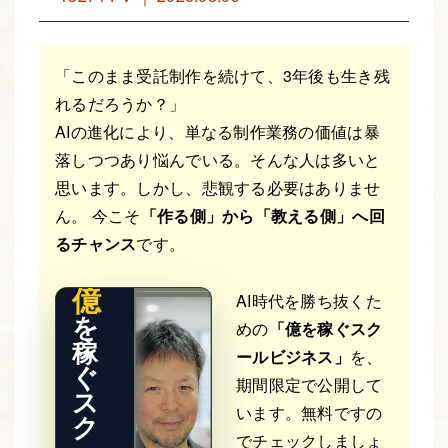
「このまま受託制作を続けて、3年後も生き残
れるだろうか？」
AIの進化により、単なる制作業務の価値は暴
落しつつあり悩んでいる。そんな人は多いと
THE RE
思います。しかし、悲観する必要はありませ
AL STO
RY
ん。 今こそ
「作る側」から「教える側」へ回
るチャンス
です。
億
AI時代を勝ち抜くた
を
めの
「億を稼ぐスク
稼
ールビジネス」
を、
ぐ
期間限定で公開して
ス
います。無料ですの
ク
でチェックしましょ