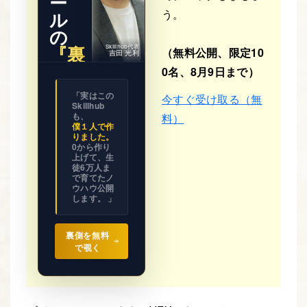
ー
う。
ル
の
『裏
Skillhub代表
（無料公開、限定10
吉田 光利
側』
0名、8月9日まで）
※ 期間限
「実はこの
今すぐ受け取る（無
定公開
Skillhub
ビジネス
の設計図
も、
料）
を
僕１人で作
全て見せ
りました。
ます。
0から作り
上げて、生
徒6万人ま
で育てたノ
ウハウ公開
します。 」
裏側を無料
で覗く