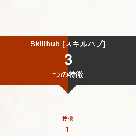
Skillhub [スキルハブ]
3
つの特徴
特徴
1