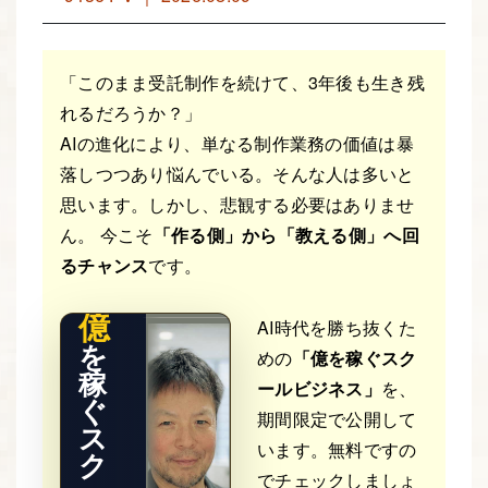
「このまま受託制作を続けて、3年後も生き残
れるだろうか？」
AIの進化により、単なる制作業務の価値は暴
落しつつあり悩んでいる。そんな人は多いと
THE RE
思います。しかし、悲観する必要はありませ
AL STO
RY
ん。 今こそ
「作る側」から「教える側」へ回
るチャンス
です。
億
AI時代を勝ち抜くた
を
めの
「億を稼ぐスク
稼
ールビジネス」
を、
ぐ
期間限定で公開して
ス
います。無料ですの
ク
でチェックしましょ