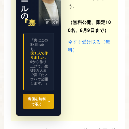
ー
う。
ル
の
『裏
Skillhub代表
（無料公開、限定10
吉田 光利
側』
0名、8月9日まで）
※ 期間限
「実はこの
今すぐ受け取る（無
定公開
Skillhub
ビジネス
の設計図
も、
料）
を
僕１人で作
全て見せ
りました。
ます。
0から作り
上げて、生
徒6万人ま
で育てたノ
ウハウ公開
します。 」
裏側を無料
で覗く