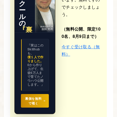
ク
でチェックしましょ
ー
う。
ル
の
『裏
Skillhub代表
（無料公開、限定10
吉田 光利
側』
0名、8月9日まで）
※ 期間限
「実はこの
今すぐ受け取る（無
定公開
Skillhub
ビジネス
の設計図
も、
料）
を
僕１人で作
全て見せ
りました。
ます。
0から作り
上げて、生
徒6万人ま
で育てたノ
ウハウ公開
します。 」
裏側を無料
で覗く