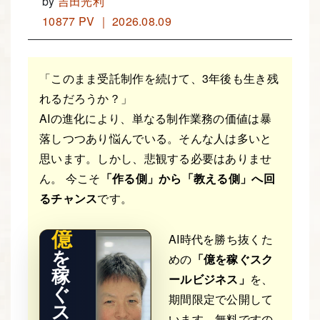
by
吉田光利
10877 PV ｜ 2026.08.09
「このまま受託制作を続けて、3年後も生き残
れるだろうか？」
AIの進化により、単なる制作業務の価値は暴
落しつつあり悩んでいる。そんな人は多いと
THE RE
思います。しかし、悲観する必要はありませ
AL STO
RY
ん。 今こそ
「作る側」から「教える側」へ回
るチャンス
です。
億
AI時代を勝ち抜くた
を
めの
「億を稼ぐスク
稼
ールビジネス」
を、
ぐ
期間限定で公開して
ス
います。無料ですの