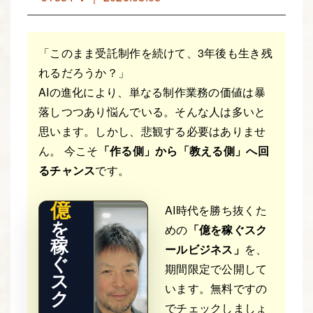
「このまま受託制作を続けて、3年後も生き残
れるだろうか？」
AIの進化により、単なる制作業務の価値は暴
落しつつあり悩んでいる。そんな人は多いと
THE RE
思います。しかし、悲観する必要はありませ
AL STO
RY
ん。 今こそ
「作る側」から「教える側」へ回
るチャンス
です。
億
AI時代を勝ち抜くた
を
めの
「億を稼ぐスク
稼
ールビジネス」
を、
ぐ
期間限定で公開して
ス
います。無料ですの
ク
でチェックしましょ