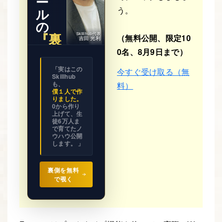
ー
う。
ル
の
『裏
Skillhub代表
（無料公開、限定10
吉田 光利
側』
0名、8月9日まで）
※ 期間限
「実はこの
今すぐ受け取る（無
定公開
Skillhub
ビジネス
の設計図
も、
料）
を
僕１人で作
全て見せ
りました。
ます。
0から作り
上げて、生
徒6万人ま
で育てたノ
ウハウ公開
します。 」
裏側を無料
で覗く