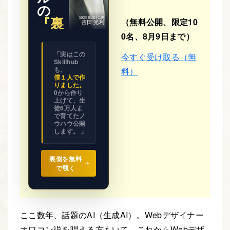
の
『裏
Skillhub代表
（無料公開、限定10
吉田 光利
側』
0名、8月9日まで）
※ 期間限
「実はこの
今すぐ受け取る（無
定公開
Skillhub
ビジネス
の設計図
も、
料）
を
僕１人で作
全て見せ
りました。
ます。
0から作り
上げて、生
徒6万人ま
で育てたノ
ウハウ公開
します。 」
裏側を無料
で覗く
ここ数年、話題のAI（生成AI）。Webデザイナー
オワコン説を唱える方もいて、これからWebデザ