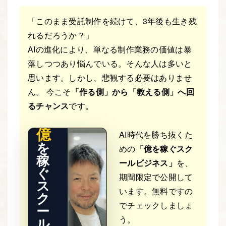
「このまま受託制作を続けて、3年後も生き残
れるだろうか？」
AIの進化により、単なる制作業務の価値は暴
落しつつあり悩んでいる。そんな人は多いと
THE RE
思います。しかし、悲観する必要はありませ
AL STO
RY
ん。 今こそ
「作る側」から「教える側」へ回
るチャンス
です。
億
AI時代を勝ち抜くた
を
めの
「億を稼ぐスク
稼
ールビジネス」
を、
ぐ
期間限定で公開して
ス
います。無料ですの
ク
でチェックしましょ
ー
う。
ル