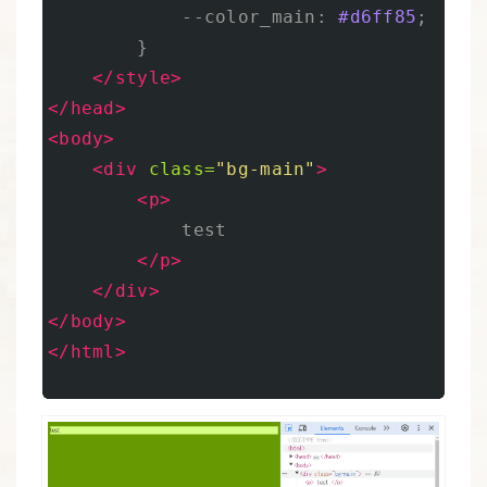
--color_main
:
#d6ff85
;
}
</style>
</head>
<body>
<div
class=
"bg-main"
>
<p>
            test

</p>
</div>
</body>
</html>