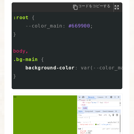
コードをコピーする
:root
{
--color_main
:
#669900
;
}
body
,
.bg-main
{
background-color
:
var
(
--color_main
)
}