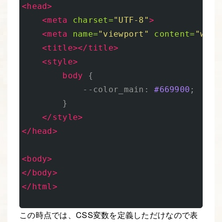
<head>
<meta
charset=
"UTF-8"
>
<meta
name=
"viewport"
content=
"widt
<title></title>
<style>
body
{
--color_main
:
#669900
;
}
</style>
</head>
<body>
</body>
</html>
この時点では、CSS変数を定義しただけなので表