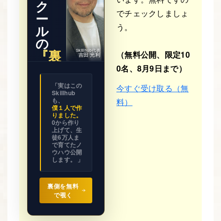
ク
でチェックしましょ
ー
う。
ル
の
『裏
Skillhub代表
（無料公開、限定10
吉田 光利
側』
0名、8月9日まで）
※ 期間限
「実はこの
今すぐ受け取る（無
定公開
Skillhub
ビジネス
の設計図
も、
料）
を
僕１人で作
全て見せ
りました。
ます。
0から作り
上げて、生
徒6万人ま
で育てたノ
ウハウ公開
します。 」
裏側を無料
で覗く