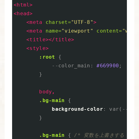
<html>
<head>
<meta
charset=
"UTF-8"
>
<meta
name=
"viewport"
content=
"widt
<title></title>
<style>
:root
{
--color_main
:
#669900
;
}
body
,
.bg-main
{
background-color
:
var
(
--col
}
.bg-main
{
/* 変数を上書きする */