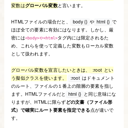
変数は
グローバル変数
と言います。
HTMLファイルの場合だと、
body {}
や
html {}
で
ほぼ全ての要素に有効にはなります。しかし、厳
密には
タグ内には限定されるた
<body>や<html>
め、これらを使って定義した変数もローカル変数
として扱われます。
グローバル変数を宣言したいときは、
:root
とい
う擬似クラスを使います。
:root
はドキュメント
のルート、ファイルの１番上の階層の要素を指し
ます。HTMLファイルだと
html {}
と同じ意味にな
りますが、HTMLに限らず
どの文書（ファイル形
式）で確実にルート要素を指定できる
点が違いで
す。