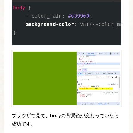
body
{
--color_main
:
#669900
;
background-color
:
var
(
--color_main
)
}
ブラウザで見て、bodyの背景色が変わっていたら
成功です。