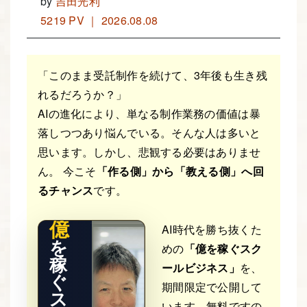
by
吉田光利
5219 PV ｜ 2026.08.08
「このまま受託制作を続けて、3年後も生き残
れるだろうか？」
AIの進化により、単なる制作業務の価値は暴
落しつつあり悩んでいる。そんな人は多いと
THE RE
思います。しかし、悲観する必要はありませ
AL STO
RY
ん。 今こそ
「作る側」から「教える側」へ回
るチャンス
です。
億
AI時代を勝ち抜くた
を
めの
「億を稼ぐスク
稼
ールビジネス」
を、
ぐ
期間限定で公開して
ス
います。無料ですの