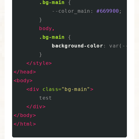
.bg-main
{
--color_main
:
#669900
;
}
body
,
.bg-main
{
background-color
:
var
(
--col
}
</style>
</head>
<body>
<div
class=
"bg-main"
>
        test

</div>
</body>
</html>