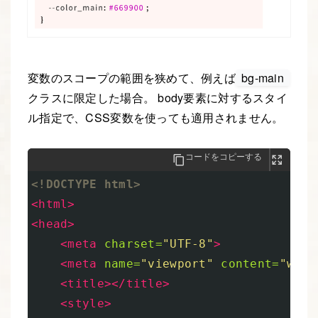
変数のスコープの範囲を狭めて、例えば
bg-main
クラスに限定した場合。 body要素に対するスタイ
ル指定で、CSS変数を使っても適用されません。
コードをコピーする
<!DOCTYPE html>
<html>
<head>
<meta
charset=
"UTF-8"
>
<meta
name=
"viewport"
content=
"widt
<title></title>
<style>