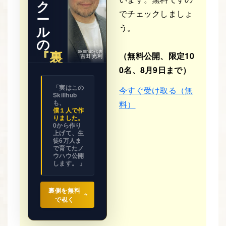
ク
でチェックしましょ
ー
う。
ル
の
『裏
Skillhub代表
（無料公開、限定10
吉田 光利
側』
0名、8月9日まで）
※ 期間限
「実はこの
今すぐ受け取る（無
定公開
Skillhub
ビジネス
の設計図
も、
料）
を
僕１人で作
全て見せ
りました。
ます。
0から作り
上げて、生
徒6万人ま
で育てたノ
ウハウ公開
します。 」
裏側を無料
で覗く