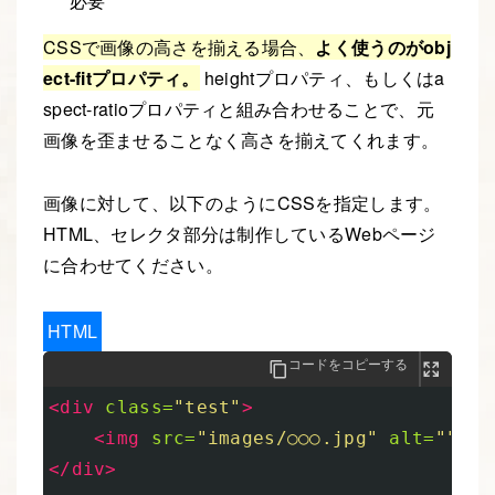
必要
CSSで画像の高さを揃える場合、
よく使うのがobj
ect-fitプロパティ。
heightプロパティ、もしくはa
spect-ratioプロパティと組み合わせることで、元
画像を歪ませることなく高さを揃えてくれます。
画像に対して、以下のようにCSSを指定します。
HTML、セレクタ部分は制作しているWebページ
に合わせてください。
HTML
コードをコピーする
<div
class=
"test"
>
<img
src=
"images/○○○.jpg"
alt=
""
>
</div>