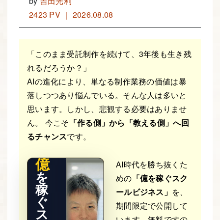
by
吉田光利
2423 PV ｜ 2026.08.08
「このまま受託制作を続けて、3年後も生き残
れるだろうか？」
AIの進化により、単なる制作業務の価値は暴
落しつつあり悩んでいる。そんな人は多いと
THE RE
思います。しかし、悲観する必要はありませ
AL STO
RY
ん。 今こそ
「作る側」から「教える側」へ回
るチャンス
です。
億
AI時代を勝ち抜くた
を
めの
「億を稼ぐスク
稼
ールビジネス」
を、
ぐ
期間限定で公開して
ス
います。無料ですの