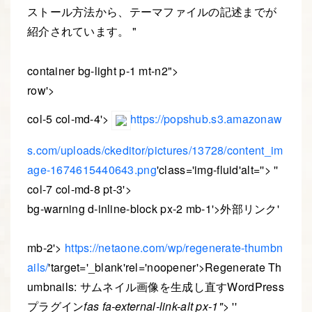
ストール方法から、テーマファイルの記述までが
紹介されています。
container bg-light p-1 mt-n2
>
row
>
col-5 col-md-4
>
https://popshub.s3.amazonaw
s.com/uploads/ckeditor/pictures/13728/content_im
age-1674615440643.png
class=
img-fluid
alt=
>
col-7 col-md-8 pt-3
>
bg-warning d-inline-block px-2 mb-1
>外部リンク
mb-2
>
https://netaone.com/wp/regenerate-thumbn
ails/
target=
_blank
rel=
noopener
>Regenerate Th
umbnails: サムネイル画像を生成し直すWordPress
プラグイン
fas fa-external-link-alt px-1">