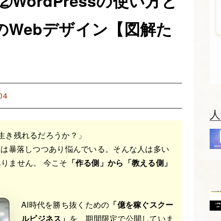
門②WordPressの使い方と
てのWebデザイン【図解た
04
人
生き残れるだろうか？」
値は暴落しつつあり悩んでいる。そんな人は多い
りません。 今こそ
「作る側」から「教える側」
AI時代を勝ち抜くための
「億を稼ぐスクー
ルビジネス」
を、期間限定で公開していま