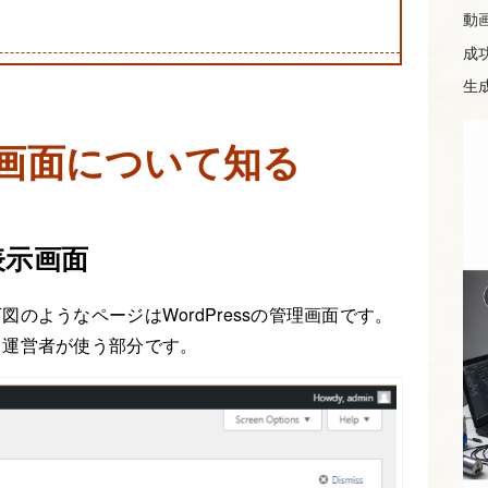
動
る
成
生成
管理画面について知る
表示画面
のようなページはWordPressの管理画面です。
・運営者が使う部分です。