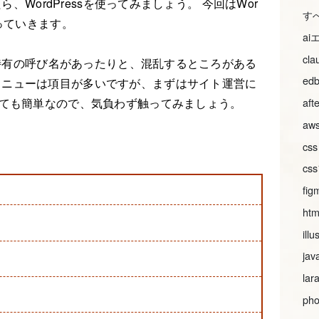
ら、WordPressを使ってみましょう。 今回はWor
す
行っていきます。
a
cl
ss特有の呼び名があったりと、混乱するところがある
ed
メニューは項目が多いですが、まずはサイト運営に
aft
とても簡単なので、気負わず触ってみましょう。
aws
css
c
fig
htm
illu
jav
lar
明
pho