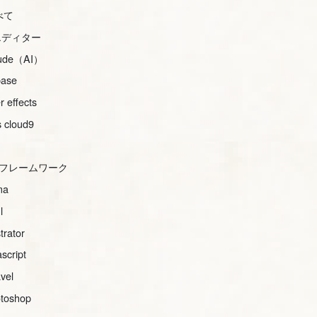
べて
iエディター
aude（AI）
base
er effects
 cloud9
ssフレームワーク
ma
l
strator
ascript
avel
toshop