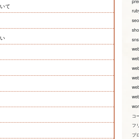
pre
ついて
rub
seo
sh
違い
sn
w
we
w
w
w
w
る
wor
コ
フ
プ