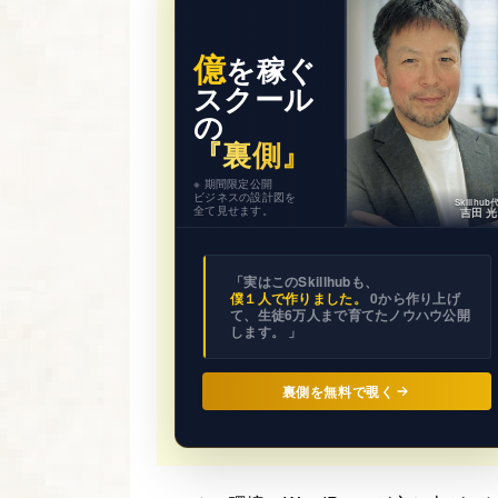
億
を稼ぐ
スクール
の
『裏側』
※ 期間限定公開
ビジネスの設計図を
Skillhu
全て見せます。
吉田 
「実はこのSkillhubも、
僕１人で作りました。
0から作り上げ
て、生徒6万人まで育てたノウハウ公開
します。 」
裏側を無料で覗く