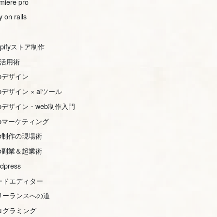
miere pro
y on rails
opifyストア制作
s活用術
ebデザイン
bデザイン × aiツール
ebデザイン・web制作入門
ebマーケティング
eb制作の現場術
eb副業＆起業術
dpress
ードエディター
リーランスへの道
ログラミング