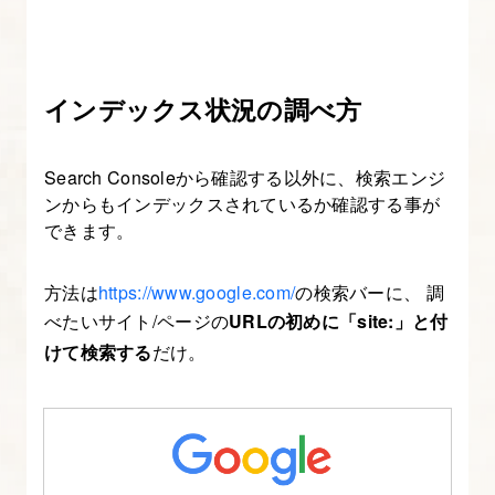
別
に
Adsense
収
インデックス状況の調べ方
益
を
Search Consoleから確認する以外に、検索エンジ
確
ンからもインデックスされているか確認する事が
認
できます。
す
る
方法は
https://www.google.com/
の検索バーに、 調
べたいサイト/ページの
URLの初めに「site:」と付
25.
けて検索する
だけ。
Adsense
広
告
を
自