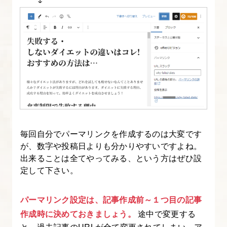
テ
ー
マ
化
す
る
11.
サ
毎回自分でパーマリンクを作成するのは大変です
イ
が、数字や投稿日よりも分かりやすいですよね。
ト
出来ることは全てやってみる、という方はぜひ設
を
定して下さい。
リ
リ
パーマリンク設定は、記事作成前～１つ目の記事
ー
作成時に決めておきましょう。
途中で変更する
ス
と、過去記事のURLが全て変更されてしまい、ア