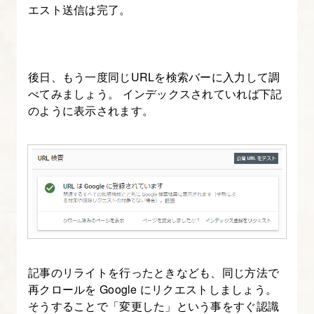
エスト送信は完了。
Console
の
活
用
後日、もう一度同じURLを検索バーに入力して調
べてみましょう。 インデックスされていれば下記
21.
のように表示されます。
Google
AdSense
に
登
録
申
請
を
記事のリライトを行ったときなども、同じ方法で
す
再クロールを Google にリクエストしましょう。
る
そうすることで「変更した」という事をすぐ認識