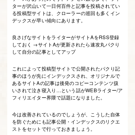
23.
ターが沢山いて一日何百件と記事を投稿されてい
計
る投稿型サイトは、クローラーの巡回も多くイン
測・
デックスが早い傾向にあります。
サ
イ
良さげなサイトをライターがサイトAをRSS登録
ト
しておく →サイトAが更新されたら速攻丸パクり
して自分の記事としてアップ
改
善
これによって投稿型サイトで公開されたパクり記
を
事のほうが先にインデックスされ、オリジナルで
行
あるサイトAの記事は後発のコピーコンテンツ扱
う
いされて泣き寝入り…という話がWEBライター/ア
フィリエイター界隈で話題になりました。
24.
ペ
今は改善されているのでしょうが、こうした自体
ー
を防ぐためにも記事公開・インデックスのリクエ
ジ
ストをセットで行っておきましょう。