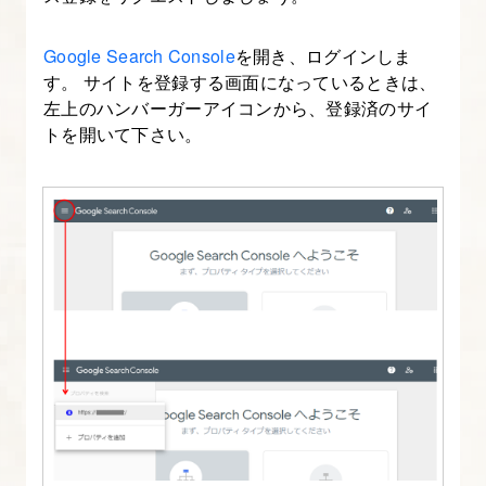
プ
ラ
Google Search Console
を開き、ログインしま
イ
す。 サイトを登録する画面になっているときは、
バ
左上のハンバーガーアイコンから、登録済のサイ
シ
トを開いて下さい。
ー
ポ
リ
シ
ー
と
免
責
事
項
の