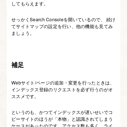
してもらえます。
22.
AdSense
せっかくSearch Consoleを開いているので、 続け
てサイトマップの設定を行い、他の機能も見てみ
広
ましょう。
告
の
設
定・
補足
管
理
画
Webサイト/ページの追加・変更を行ったときは、
インデックス登録のリクエストを必ず行うのがオ
面
ススメです。
の
見
というのも、かつてインデックスが遅いせいでコ
方
ピーサイトのほうが「本物」と認識されてしまう
ケースがあったのです。アクセス数も多く、ライ