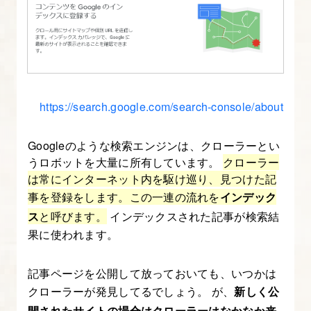
る
13.
All
in
One
https://search.google.com/search-console/about
SEO
の
Googleのような検索エンジンは、クローラーとい
初
うロボットを大量に所有しています。
クローラー
は常にインターネット内を駆け巡り、見つけた記
期
事を登録をします。この一連の流れを
インデック
設
ス
と呼びます。
インデックスされた記事が検索結
定
果に使われます。
14.
記事ページを公開して放っておいても、いつかは
問
クローラーが発見してるでしょう。 が、
新しく公
い
開されたサイトの場合はクローラーはなかなか来