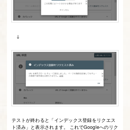
19.
記
事
を
↓
公
開
し、
Google
に
知
ら
せ
る
20.
テストが終わると「インデックス登録をリクエス
Search
ト済み」と表示されます。 これでGoogleへのリク