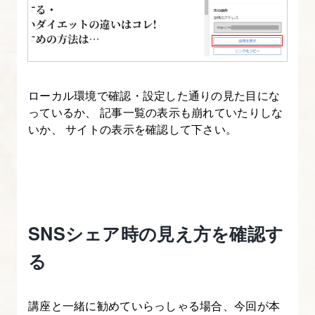
を
定
義
し、
ペ
ローカル環境で確認・設定した通りの見た目にな
ル
っているか、 記事一覧の表示も崩れていたりしな
ソ
いか、 サイトの表示を確認して下さい。
ナ
が
抱
え
る
SNSシェア時の見え方を確認す
問
る
題
を
考
講座と一緒に勧めていらっしゃる場合、今回が本