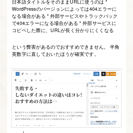
日本語タイトルをそのままURLに使うのは *
か
WordPressのバージョンによっては404エラーに
ら
なる場合がある * 外部サービスやトラックバック
コ
で404エラーになる場合がある * 外部サービスに
コピペした際に、URLが長く分かりにくくなる
ー
デ
という弊害があるのでおすすめできません。 半角
ィ
英数字に直しておいたほうが確実です。
ン
グ
す
る
(HTML
＆
CSS)
10.
WordPress
↓