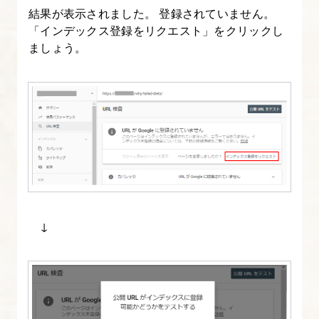
結果が表示されました。 登録されていません。
く
「インデックス登録をリクエスト」をクリックし
SEO
ましょう。
に
も
効
果
的
な
記
事
の
↓
作
成
方
法