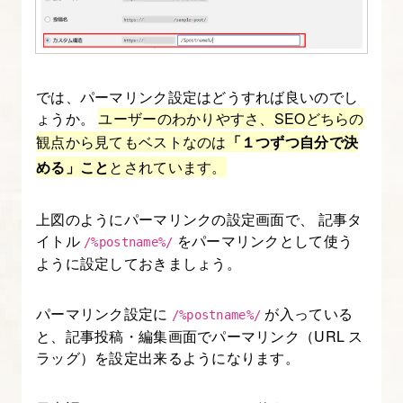
ト
の
デ
ザ
では、パーマリンク設定はどうすれば良いのでし
ょうか。
ユーザーのわかりやすさ、SEOどちらの
イ
観点から見てもベストなのは
「１つずつ自分で決
ン
める」こと
とされています。
を
決
上図のようにパーマリンクの設定画面で、 記事タ
め
イトル
をパーマリンクとして使う
/%postname%/
る
ように設定しておきましょう。
9.
パーマリンク設定に
が入っている
/%postname%/
デ
と、記事投稿・編集画面でパーマリンク（URL ス
ザ
ラッグ）を設定出来るようになります。
イ
ン