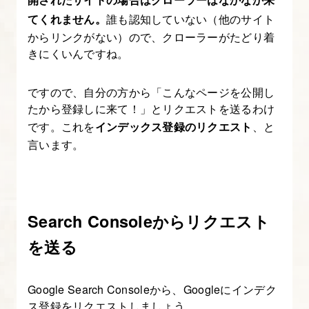
合
てくれません。
誰も認知していない（他のサイト
わ
からリンクがない）ので、クローラーがたどり着
せ・
きにくいんですね。
運
営
ですので、自分の方から「こんなページを公開し
者
たから登録しに来て！」とリクエストを送るわけ
情
です。これを
インデックス登録のリクエスト
、と
報
言います。
の
ペ
ー
ジ
Search Consoleからリクエスト
作
を送る
成
Google Search Consoleから、Googleにインデク
15.
ス登録をリクエストしましょう。