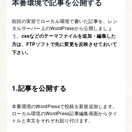
本番環境で記事を公開する
講
座
前回の実習でローカル環境で書いた記事を、レン
タルサーバー上のWordPressから公開しましょ
1.
う。
cssなどのテーマファイルを追加・編集した
オ
方は、FTPソフトで先に変更を反映させておいて
リ
下さい。
ジ
ナ
ル
サ
1.記事を公開する
イ
ト
制
本番環境のWordPressで投稿を新規追加します。
作
ローカル環境のWordPress記事編集画面からタイ
実
トルと本文をそれぞれ貼り付けます。
践