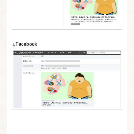
に
繋
げ
や
す
↓Facebook
い
記
事
ジ
ャ
ン
ル
を
知
る