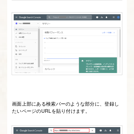
作
成
16.
Google
Analytics
＆
Search
Console
の
登
録
画面上部にある検索バーのような部分に、登録し
17.
たいページのURLを貼り付けます。
Google
Analytics
4