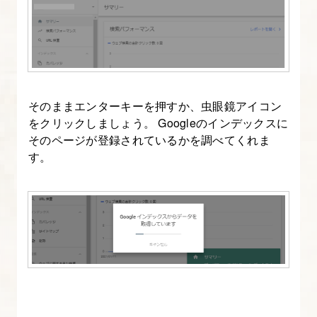
で
ア
ク
セ
ス
そのままエンターキーを押すか、虫眼鏡アイコン
解
をクリックしましょう。 Googleのインデックスに
析
そのページが登録されているかを調べてくれま
を
す。
行
う
18.
読
み
や
す