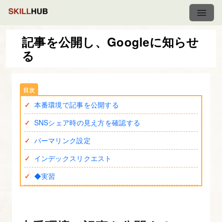
記事を公開し、Googleに知らせ
る
オ
リ
ジ
本番環境で記事を公開する
ナ
ル
SNSシェア時の見え方を確認する
サ
パーマリンク設定
イ
インデックスリクエスト
ト
制
◆実習
作
実
践