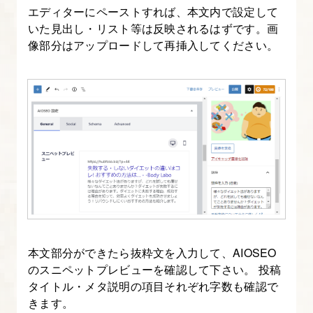
講
エディターにペーストすれば、本文内で設定して
いた見出し・リスト等は反映されるはずです。画
座
像部分はアップロードして再挿入してください。
に
つ
い
て
2.
サ
イ
ト
企
画
本文部分ができたら抜粋文を入力して、AIOSEO
～
のスニペットプレビューを確認して下さい。 投稿
制
タイトル・メタ説明の項目それぞれ字数も確認で
作
きます。