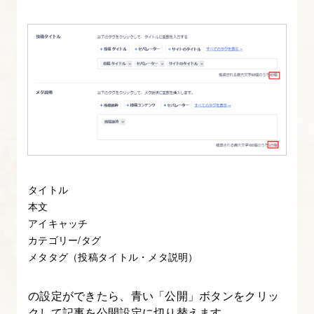
編
の
進
め
方、
課
題
に
つ
い
タイトル
て
本文
アイキャッチ
カテゴリー/タグ
3.
メタタグ（投稿タイトル・メタ説明）
サ
イ
の設定ができたら、青い「公開」ボタンをクリッ
ト
クして記事を公開設定に切り替えます。