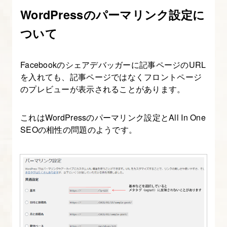
WordPressのパーマリンク設定に
7.
ワ
ついて
イ
ヤ
Facebookのシェアデバッガーに記事ページのURL
ー
を入れても、記事ページではなくフロントページ
フ
のプレビューが表示されることがあります。
レ
ー
これはWordPressのパーマリンク設定とAll In One
ム
SEOの相性の問題のようです。
の
作
成
8.
サ
イ