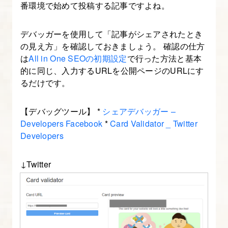
え
番環境で始めて投稿する記事ですよね。
る
デバッガーを使用して「記事がシェアされたとき
5.
の見え方」を確認しておきましょう。 確認の仕方
は
All in One SEOの初期設定
で行った方法と基本
記
的に同じ、入力するURLを公開ページのURLにす
事
るだけです。
企
画
【デバッグツール】 *
シェアデバッガー –
を
Developers Facebook
*
Card Validator _ Twitter
作
Developers
成
す
↓Twitter
る
6.
集
客