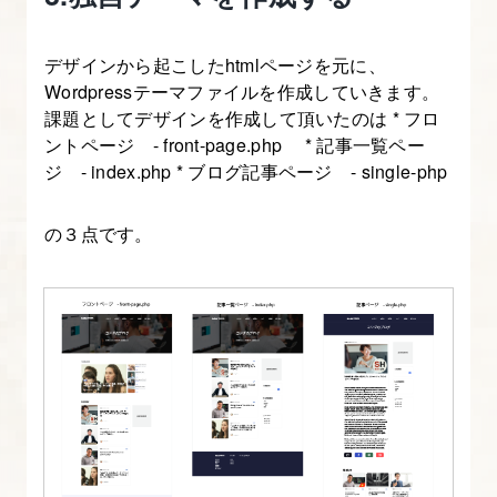
編
の
デザインから起こしたhtmlページを元に、
進
Wordpressテーマファイルを作成していきます。
め
課題としてデザインを作成して頂いたのは * フロ
方、
ントページ - front-page.php * 記事一覧ペー
課
ジ - index.php * ブログ記事ページ - single-php
題
に
の３点です。
つ
い
て
3.
サ
イ
ト