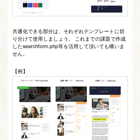
の
カ
テ
ゴ
共通化できる部分は、それぞれテンプレートに切
リ
り分けて使用しましょう。 これまでの課題で作成
したsearchform.php等を活用して頂いても構いま
ー
せん。
を
決
【例】
め
る
4.
ペ
ル
ソ
ナ