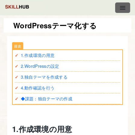
WordPressテーマ化する
オ
リ
1.作成環境の用意
ジ
ナ
2.WordPressの設定
ル
3.独自テーマを作成する
サ
4.動作確認を行う
イ
ト
◆課題：独自テーマの作成
制
作
実
1.作成環境の用意
践