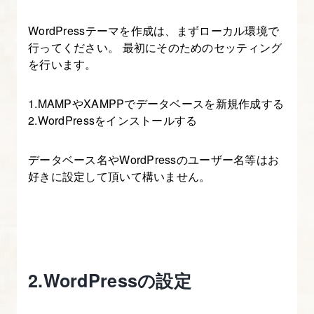
講
WordPressテーマを作成は、まずローカル環境で
座
行ってください。 最初にそのためのセッティング
を行います。
1.
オ
1.MAMPやXAMPPでデータベースを新規作成する
リ
2.WordPressをインストールする
ジ
ナ
データベース名やWordPressのユーザー名等はお
ル
好きに設定して頂いて構いません。
サ
イ
ト
制
作
2.WordPressの設定
実
践