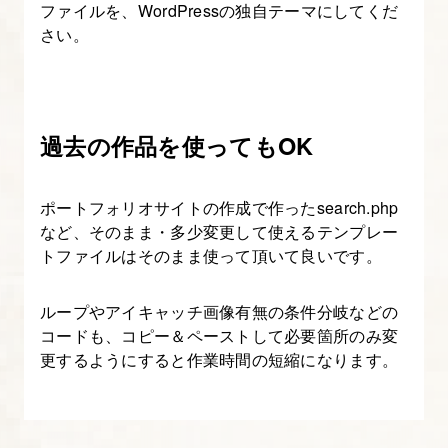
ファイルを、WordPressの独自テーマにしてくだ
7.
さい。
ワ
イ
ヤ
ー
過去の作品を使ってもOK
フ
レ
ポートフォリオサイトの作成で作ったsearch.php
ー
など、そのまま・多少変更して使えるテンプレー
ム
トファイルはそのまま使って頂いて良いです。
の
作
ループやアイキャッチ画像有無の条件分岐などの
成
コードも、コピー＆ペーストして必要箇所のみ変
更するようにすると作業時間の短縮になります。
8.
サ
イ