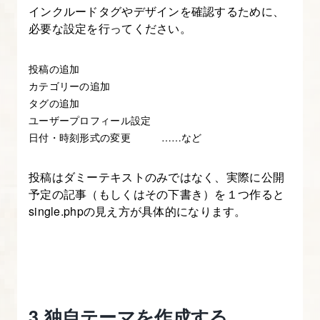
インクルードタグやデザインを確認するために、
講
必要な設定を行ってください。
座
に
投稿の追加
つ
カテゴリーの追加
い
タグの追加
て
ユーザープロフィール設定
日付・時刻形式の変更 ……など
2.
サ
投稿はダミーテキストのみではなく、実際に公開
イ
予定の記事（もしくはその下書き）を１つ作ると
ト
single.phpの見え方が具体的になります。
企
画
～
制
作
3.独自テーマを作成する