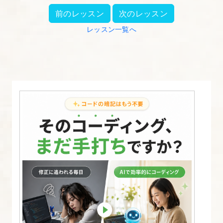
ト
前のレッスン
次のレッスン
の
レッスン一覧へ
デ
ザ
イ
ン
を
決
め
る
9.
デ
ザ
イ
ン