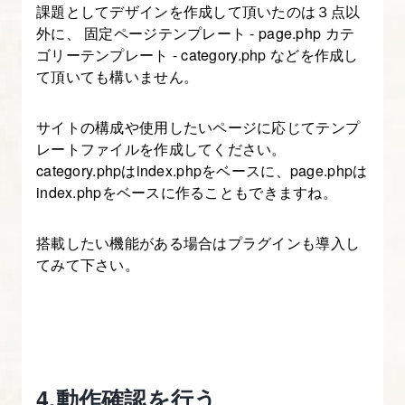
え
課題としてデザインを作成して頂いたのは３点以
る
外に、 固定ページテンプレート - page.php カテ
ゴリーテンプレート - category.php などを作成し
て頂いても構いません。
5.
記
サイトの構成や使用したいページに応じてテンプ
事
レートファイルを作成してください。
企
category.phpはindex.phpをベースに、page.phpは
画
index.phpをベースに作ることもできますね。
を
作
搭載したい機能がある場合はプラグインも導入し
成
てみて下さい。
す
る
6.
集
4.動作確認を行う
客