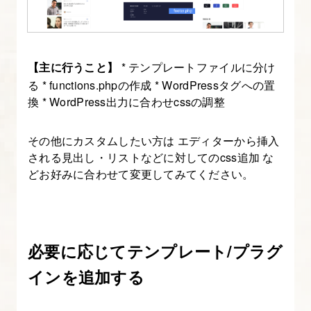
を
定
義
し、
【主に行うこと】
* テンプレートファイルに分け
ペ
る * functions.phpの作成 * WordPressタグへの置
換 * WordPress出力に合わせcssの調整
ル
ソ
その他にカスタムしたい方は エディターから挿入
ナ
される見出し・リストなどに対してのcss追加 な
が
どお好みに合わせて変更してみてください。
抱
え
る
問
必要に応じてテンプレート/プラグ
題
インを追加する
を
考