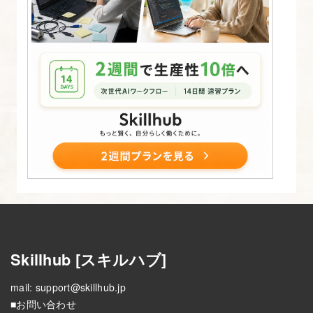
か
ら
コ
ー
デ
ィ
ン
グ
す
る
(HTML
＆
CSS)
Skillhub [スキルハブ]
10.
mail:
support@skillhub.jp
WordPress
■お問い合わせ