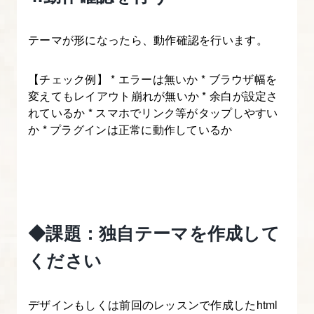
に
テーマが形になったら、動作確認を行います。
繋
げ
【チェック例】 * エラーは無いか * ブラウザ幅を
や
変えてもレイアウト崩れが無いか * 余白が設定さ
す
れているか * スマホでリンク等がタップしやすい
い
か * プラグインは正常に動作しているか
記
事
ジ
ャ
ン
◆課題：独自テーマを作成して
ル
を
ください
知
る
デザインもしくは前回のレッスンで作成したhtml