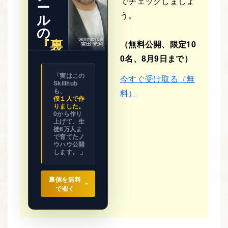
でチェックしましょ
ー
う。
ル
の
『裏
Skillhub代表
（無料公開、限定10
吉田 光利
側』
0名、8月9日まで）
※ 期間限
「実はこの
今すぐ受け取る（無
定公開
Skillhub
ビジネス
の設計図
も、
料）
を
僕１人で作
全て見せ
りました。
ます。
0から作り
上げて、生
徒6万人ま
で育てたノ
ウハウ公開
します。 」
裏側を無料
で覗く