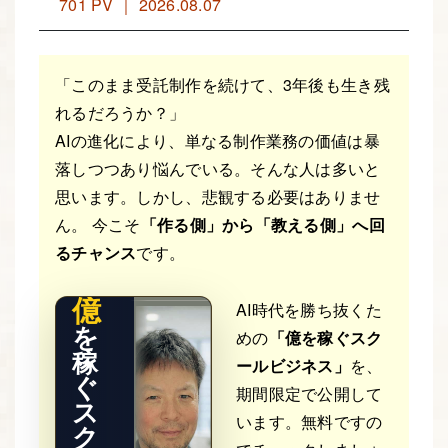
701 PV ｜ 2026.08.07
「このまま受託制作を続けて、3年後も生き残
れるだろうか？」
AIの進化により、単なる制作業務の価値は暴
落しつつあり悩んでいる。そんな人は多いと
THE RE
思います。しかし、悲観する必要はありませ
AL STO
RY
ん。 今こそ
「作る側」から「教える側」へ回
るチャンス
です。
億
AI時代を勝ち抜くた
を
めの
「億を稼ぐスク
稼
ールビジネス」
を、
ぐ
期間限定で公開して
ス
います。無料ですの
ク