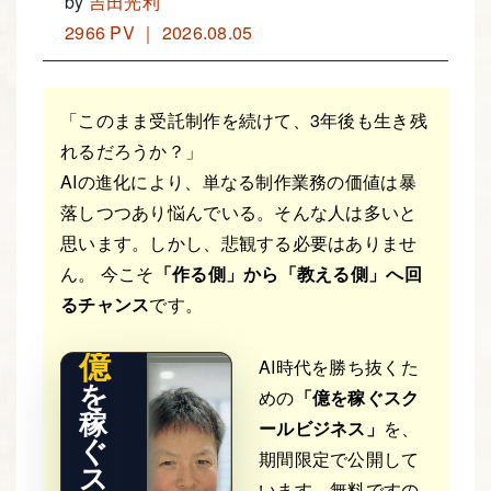
by
吉田光利
2966 PV ｜ 2026.08.05
「このまま受託制作を続けて、3年後も生き残
れるだろうか？」
AIの進化により、単なる制作業務の価値は暴
落しつつあり悩んでいる。そんな人は多いと
THE RE
思います。しかし、悲観する必要はありませ
AL STO
RY
ん。 今こそ
「作る側」から「教える側」へ回
るチャンス
です。
億
AI時代を勝ち抜くた
を
めの
「億を稼ぐスク
稼
ールビジネス」
を、
ぐ
期間限定で公開して
ス
います。無料ですの