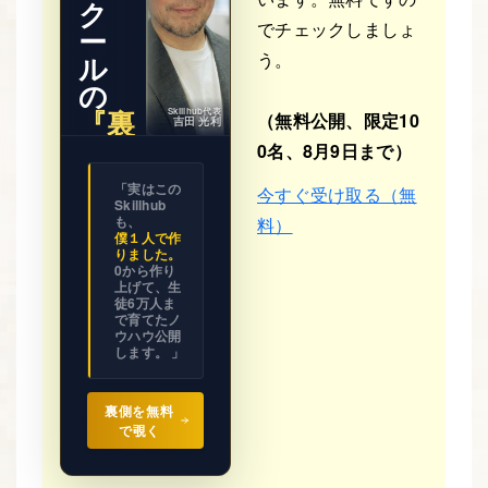
ク
でチェックしましょ
ー
う。
ル
の
『裏
Skillhub代表
（無料公開、限定10
吉田 光利
側』
0名、8月9日まで）
※ 期間限
「実はこの
今すぐ受け取る（無
定公開
Skillhub
ビジネス
の設計図
も、
料）
を
僕１人で作
全て見せ
りました。
ます。
0から作り
上げて、生
徒6万人ま
で育てたノ
ウハウ公開
します。 」
裏側を無料
で覗く