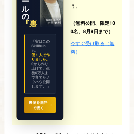
ー
う。
ル
の
『裏
Skillhub代表
（無料公開、限定10
吉田 光利
側』
0名、8月9日まで）
※ 期間限
「実はこの
今すぐ受け取る（無
定公開
Skillhub
ビジネス
の設計図
も、
料）
を
僕１人で作
全て見せ
りました。
ます。
0から作り
上げて、生
徒6万人ま
で育てたノ
ウハウ公開
します。 」
裏側を無料
で覗く