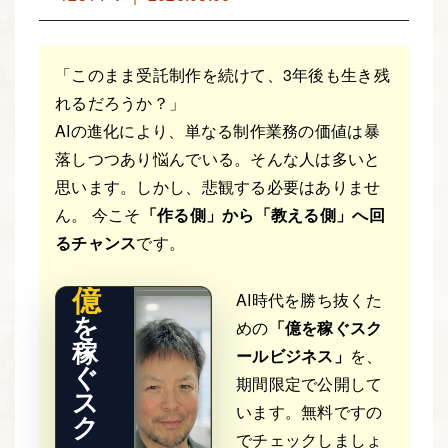
「このまま受託制作を続けて、3年後も生き残
れるだろうか？」
AIの進化により、単なる制作業務の価値は暴
落しつつあり悩んでいる。そんな人は多いと
THE RE
思います。しかし、悲観する必要はありませ
AL STO
RY
ん。 今こそ
「作る側」から「教える側」へ回
るチャンス
です。
億
AI時代を勝ち抜くた
を
めの
「億を稼ぐスク
稼
ールビジネス」
を、
ぐ
期間限定で公開して
ス
います。無料ですの
ク
でチェックしましょ