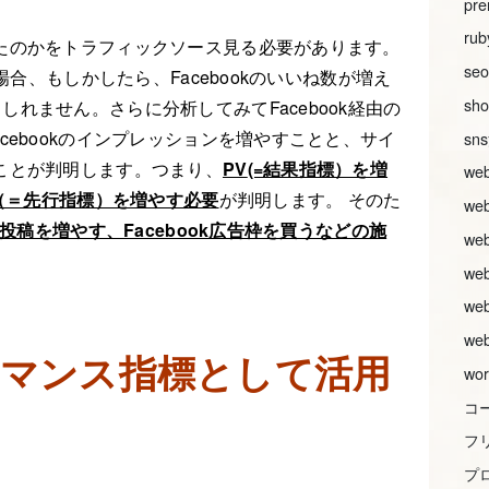
pre
rub
たのかをトラフィックソース見る必要があります。
seo
場合、もしかしたら、Facebookのいいね数が増え
sh
れません。さらに分析してみてFacebook経由の
cebookのインプレッションを増やすことと、サイ
sn
ことが判明します。つまり、
PV
(=結果指標）を増
w
ン（＝先行指標）を増やす必要
が判明します。 そのた
we
k投稿を増やす、Facebook広告枠を買うなどの施
w
w
w
w
マンス指標として活用
wor
コ
フ
プ