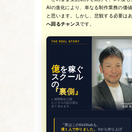
AIの進化により、単なる制作業務の価
と思います。しかし、悲観する必要はあ
へ回るチャンス
です。
THE REAL STORY
億
を稼ぐ
スクール
の
『裏側』
※ 期間限定公開
ビジネスの設計図を
Skillhu
全て見せます。
吉田 
「実はこのSkillhubも、
僕１人で作りました。
0から作り上げ