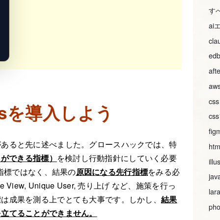
す
a
cl
ed
aft
aws
css
tricsを導入しよう
c
fig
があると先に述べました。グロースハックでは、特
htm
すことができる指標）
を検討し行動指針にしていく必要
illu
は結果指標ではなく、結果の
原因になる先行指標
をみる必
jav
ew, Unique User, 売り上げ など、施策を行っ
lar
標は成果を測る上でとても大事です。しかし、
結果
pho
を立てることができません。