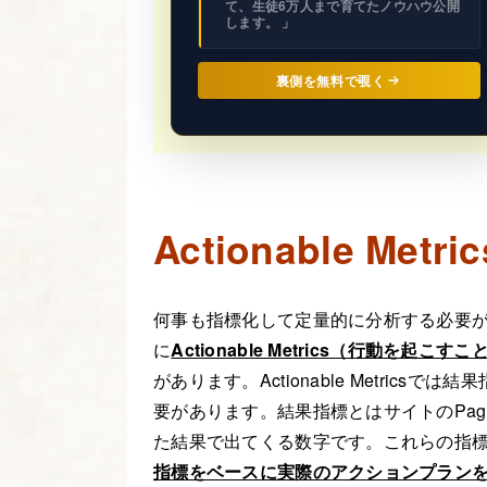
て、生徒6万人まで育てたノウハウ公開
します。 」
裏側を無料で覗く
Actionable Me
何事も指標化して定量的に分析する必要
に
Actionable Metrics（行動を起こ
があります。Actionable Metricsで
要があります。結果指標とはサイトのPage Vi
た結果で出てくる数字です。これらの指
指標をベースに実際のアクションプラン