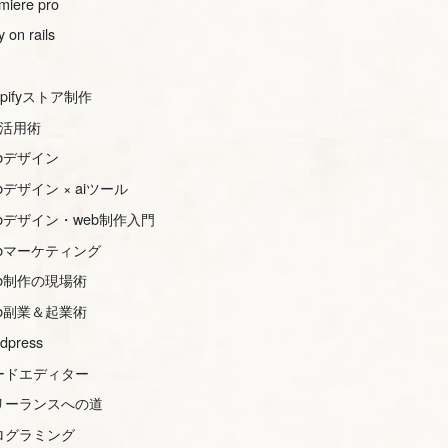
miere pro
y on rails
opifyストア制作
s活用術
ebデザイン
bデザイン × aiツール
ebデザイン・web制作入門
ebマーケティング
eb制作の現場術
eb副業＆起業術
dpress
ードエディター
リーランスへの道
ログラミング