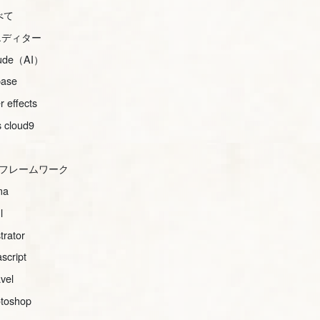
べて
iエディター
aude（AI）
base
er effects
 cloud9
ssフレームワーク
ma
l
strator
ascript
avel
toshop