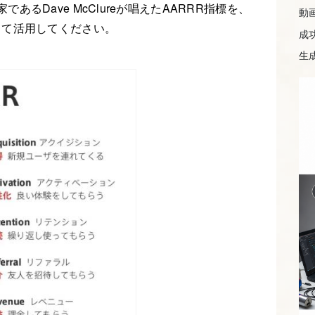
家であるDave McClureが唱えた
AARRR
指標を、
動
して活用してください。
成
生成