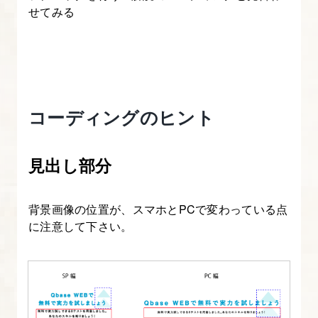
ダ
せてみる
ー
に
必
要
な
コーディングのヒント
ス
キ
見出し部分
ル
に
つ
背景画像の位置が、スマホとPCで変わっている点
に注意して下さい。
い
て
3.
Bootstrap