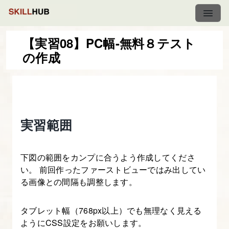
【実習08】PC幅-無料８テスト
の作成
プ
ロ
コ
ー
実習範囲
ダ
ー
育
下図の範囲をカンプに合うよう作成してくださ
成
い。 前回作ったファーストビューではみ出してい
講
る画像との間隔も調整します。
座
タブレット幅（768px以上）でも無理なく見える
ようにCSS設定をお願いします。
1.