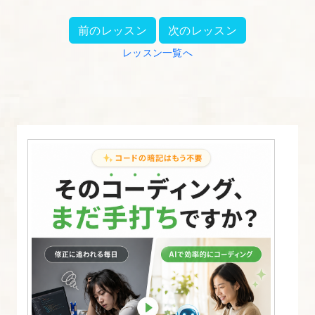
ト
CSS
前のレッスン
次のレッスン
に
レッスン一覧へ
つ
い
て
5.
コ
ー
デ
ィ
ン
グ、
検
索