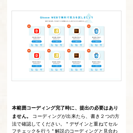
本
講
座
の
目
的
と
進
め
方
2.
プ
本範囲コーディング完了時に、提出の必要はあり
ロ
ません。
コーディングが出来たら、書き２つの方
コ
法で確認してください。 * デザインと重ねてセル
ー
フチェックを行う * 解説のコーディングと見合わ