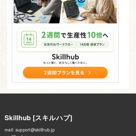
の
た
め
の
基
礎
知
識
6.
テ
ー
ブ
ル
Skillhub [スキルハブ]
の
基
mail:
support@skillhub.jp
礎