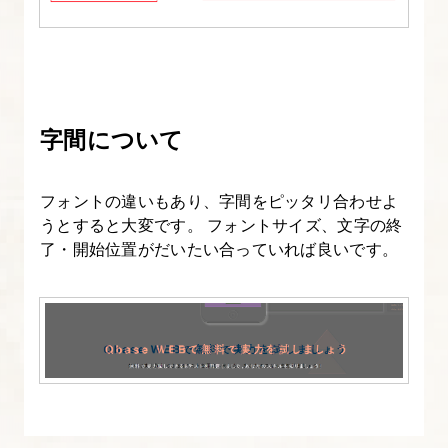
を
使
わ
な
い
字間について
コ
ー
フォントの違いもあり、字間をピッタリ合わせよ
デ
うとすると大変です。 フォントサイズ、文字の終
ィ
了・開始位置がだいたい合っていれば良いです。
ン
グ
4.
リ
セ
ッ