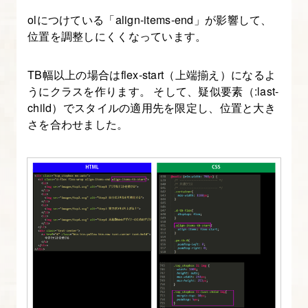
ョ
olにつけている「align-items-end」が影響して、
ン
位置を調整しにくくなっています。
作
成
TB幅以上の場合はflex-start（上端揃え）になるよ
うにクラスを作ります。 そして、疑似要素（:last-
12.
child）でスタイルの適用先を限定し、位置と大き
【実
さを合わせました。
習
01】
ス
マ
ホ
幅
フ
ァ
ー