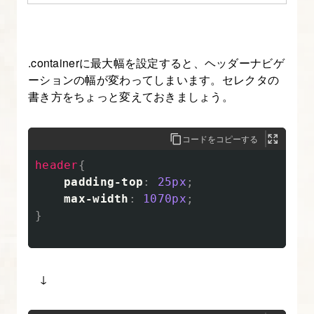
ツ
ー
ル
.containerに最大幅を設定すると、ヘッダーナビゲ
ーションの幅が変わってしまいます。セレクタの
8.
書き方をちょっと変えておきましょう。
画
像
コードをコピーする
化
header
{
す
padding-top
:
25px
;
る
max-width
:
1070px
;
部
}
分・
CSS
で
↓
再
現