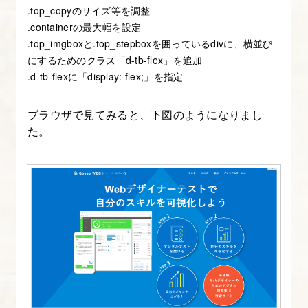
.top_copyのサイズ等を調整
を
.containerの最大幅を設定
知
.top_imgboxと.top_stepboxを囲っているdivに、横並び
ろ
にするためのクラス「d-tb-flex」を追加
.d-tb-flexに「display: flex;」を指定
う
7.
ブラウザで見てみると、下図のようになりまし
た。
コ
ー
デ
ィ
ン
グ
お
役
立
ち