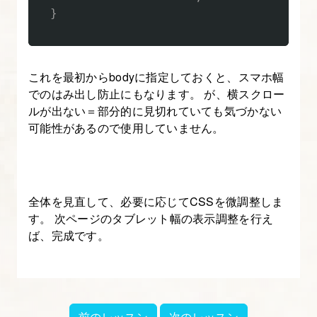
成
}
16.
【解
これを最初からbodyに指定しておくと、スマホ幅
説
でのはみ出し防止にもなります。 が、横スクロー
02】
ルが出ない＝部分的に見切れていても気づかない
無
可能性があるので使用していません。
料
８
テ
ス
全体を見直して、必要に応じてCSSを微調整しま
ト
す。 次ページのタブレット幅の表示調整を行え
ば、完成です。
の
セ
ク
シ
ョ
前のレッスン
次のレッスン