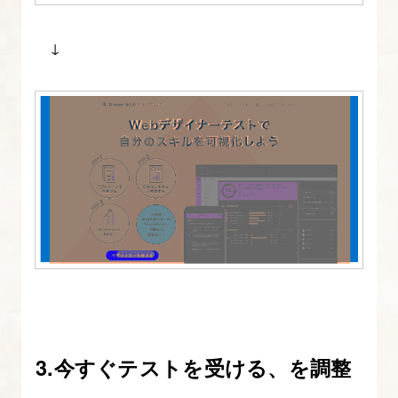
ス
ト
↓
ビ
ュ
ー
の
作
成
13.
【解
説
01】
ス
マ
3.今すぐテストを受ける、を調整
ホ