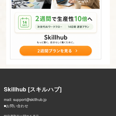
る
3
ス
テ
ッ
プ
部
分
を
作
成
Skillhub [スキルハブ]
18.
【解
mail:
support@skillhub.jp
■お問い合わせ
説
03】
特定商取引に関する表示