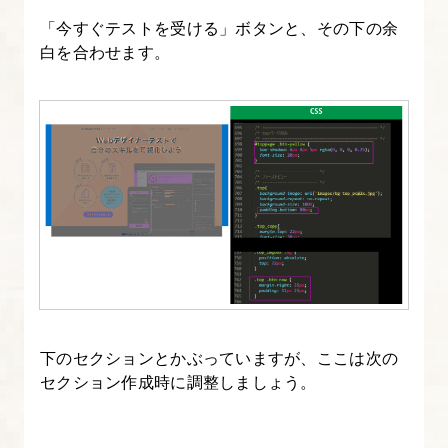
幅
「今すぐテストを受ける」ボタンと、その下の余
フ
白を合わせます。
ァ
ー
ス
ト
ビ
ュ
ー
の
作
成
下のセクションとかぶっていますが、ここは次の
14.
セクション作成時に調整しましょう。
【解
説