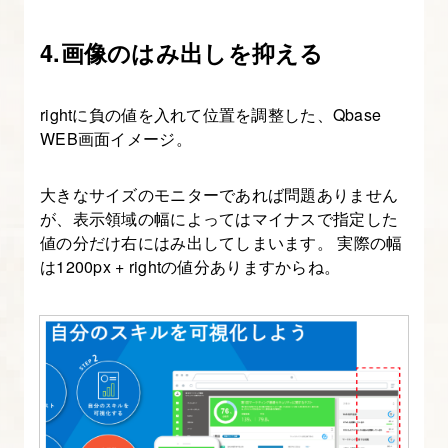
01】
デ
4.画像のはみ出しを抑える
ザ
イ
rightに負の値を入れて位置を調整した、Qbase
ン
WEB画面イメージ。
と
比
大きなサイズのモニターであれば問題ありません
較
が、表示領域の幅によってはマイナスで指定した
し、
値の分だけ右にはみ出してしまいます。 実際の幅
調
は1200px + rightの値分ありますからね。
整
す
る
15.
【実