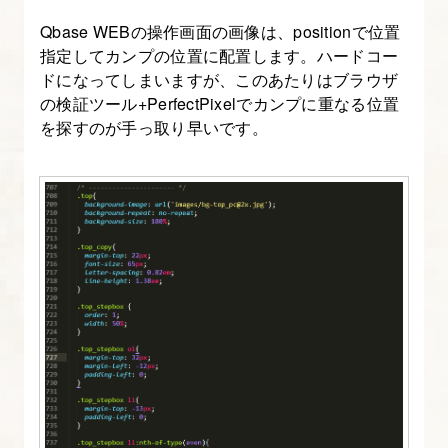
レ
Qbase WEBの操作画面の画像は、positionで位置
ッ
指定してカンプの位置に配置します。ハードコー
ス
ドになってしまいますが、このあたりはブラウザ
ン
の検証ツール+PerfectPixelでカンプに重なる位置
を探すのが手っ取り早いです。
に
つ
い
て
~
11.
【準
備
編】
初
期