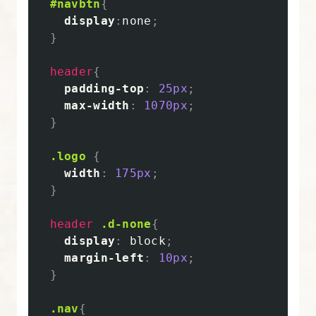
#navbtn
{
ダ
display
:
none
;
ー
}
に
必
header
{
要
padding-top
:
25px
;
max-width
:
1070px
;
な
}
ス
キ
.logo
{
ル
width
:
175px
;
に
}
つ
header
.d-none
{
い
display
:
block
;
て
margin-left
:
10px
;
}
3.
Bootstrap
.nav
{