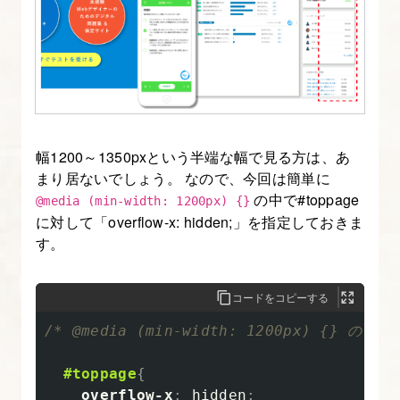
習
02】
無
料
８
テ
ス
幅1200～1350pxという半端な幅で見る方は、あ
ト
まり居ないでしょう。 なので、今回は簡単に
の中で#toppage
の
@media (min-width: 1200px) {}
に対して「overflow-x: hidden;」を指定しておきま
セ
す。
ク
シ
コードをコピーする
ョ
ン
/* @media (min-width: 1200px) {} の中 *
を
#toppage
{
作
overflow-x
:
hidden
;