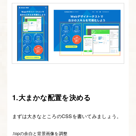
の
た
め
の
基
礎
知
識
6.
テ
ー
1.大まかな配置を決める
ブ
ル
まずは大きなところのCSSを書いてみましょう。
の
基
.topの余白と背景画像を調整
礎