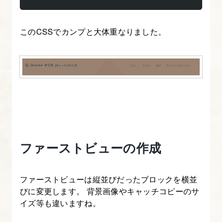
ト
CSS
に
このCSSでカンプと大体重なりました。
つ
い
て
5.
コ
ー
デ
ファーストビューの作成
ィ
ン
ファーストビューは縦並びだったブロックを横並
グ、
びに変更します。 背景画像やキャッチコピーのサ
検
イズ等も違いますね。
索