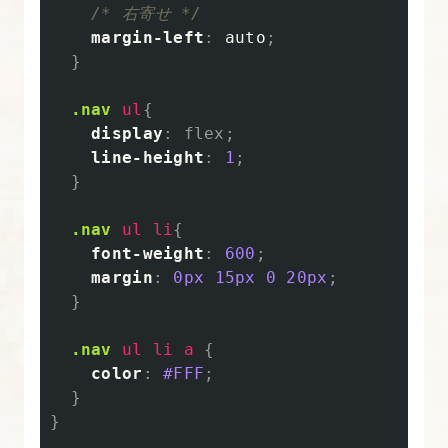
を
/* 右寄せ */
使
margin-left
:
auto
;
}
わ
な
.nav
ul
{
い
display
:
flex
;
コ
line-height
:
1
;
ー
}
デ
.nav
ul
li
{
ィ
font-weight
:
600
;
ン
margin
:
0px
15px
0
20px
;
グ
}
4.
.nav
ul
li
a
{
リ
color
:
#FFF
;
セ
}
}
ッ