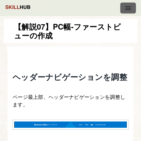
【解説07】PC幅-ファーストビ
ューの作成
プ
ロ
コ
ー
ヘッダーナビゲーションを調整
ダ
ー
育
ページ最上部、ヘッダーナビゲーションを調整し
成
ます。
講
座
1.