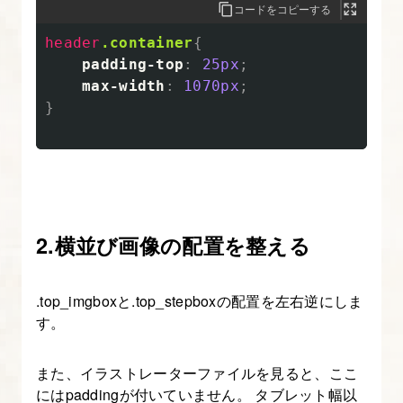
コードをコピーする
す
header
.container
{
る
padding-top
:
25px
;
部
max-width
:
1070px
;
分
}
を
考
え
る
2.横並び画像の配置を整える
9.
Illustrator
か
.top_imgboxと.top_stepboxの配置を左右逆にしま
ら
す。
の
画
また、イラストレーターファイルを見ると、ここ
にはpaddingが付いていません。 タブレット幅以
像