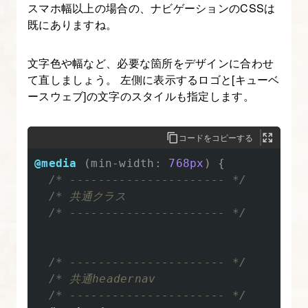
スマホ幅以上の場合の、ナビゲーションのCSSは
本
既にありますね。
講
座
文字色や幅など、必要な箇所をデザインに合わせ
の
て直しましょう。 左側に表示するロゴと[キューベ
目
ースウェブ]の文字のスタイルも指定します。
的
と
コードをコピーする
進
@media
(
min-width
:
768px
)
{
め
/* ---------------------- */
方
/* 共通クラス

  /* ---------------------- */
2.
プ
ロ
/* ---------------------- */
コ
/* 共通headernav

  /* ---------------------- */
ー