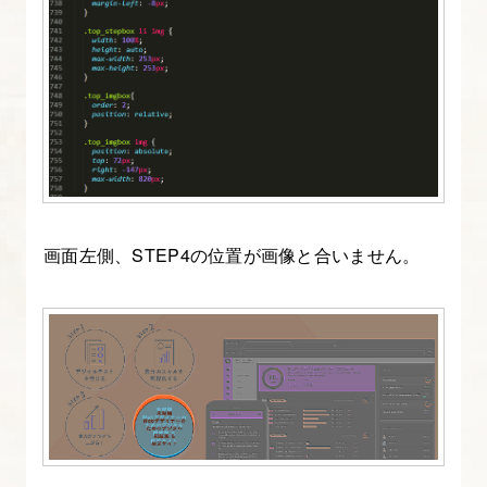
セ
ッ
テ
ィ
ン
グ
と
ヘ
画面左側、STEP4の位置が画像と合いません。
ッ
ダ
ー
ナ
ビ
ゲ
ー
シ