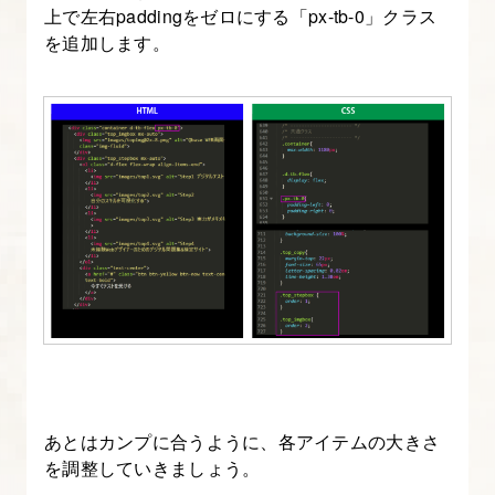
上で左右paddingをゼロにする「px-tb-0」クラス
書
を追加します。
き
出
し
方
法
10.
~
こ
こ
か
ら
の
あとはカンプに合うように、各アイテムの大きさ
先
を調整していきましょう。
の