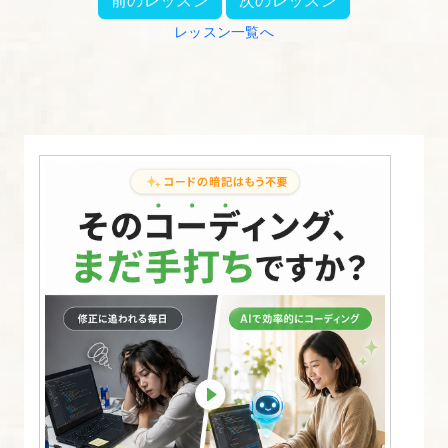
ン
レッスン一覧へ
を
作
成
17.
【実
習
03】
実
力
を
ア
ッ
プ
す