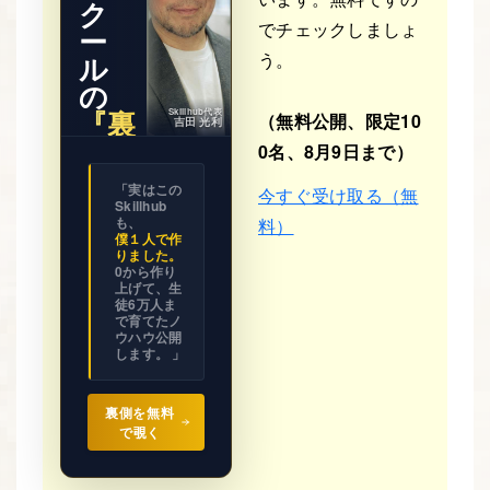
ク
でチェックしましょ
ー
う。
ル
の
『裏
Skillhub代表
（無料公開、限定10
吉田 光利
側』
0名、8月9日まで）
※ 期間限
「実はこの
今すぐ受け取る（無
定公開
Skillhub
ビジネス
の設計図
も、
料）
を
僕１人で作
全て見せ
りました。
ます。
0から作り
上げて、生
徒6万人ま
で育てたノ
ウハウ公開
します。 」
裏側を無料
で覗く