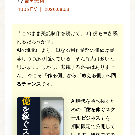
by
吉田光利
1305 PV ｜ 2026.08.08
「このまま受託制作を続けて、3年後も生き残
れるだろうか？」
AIの進化により、単なる制作業務の価値は暴
落しつつあり悩んでいる。そんな人は多いと
THE RE
思います。しかし、悲観する必要はありませ
AL STO
RY
ん。 今こそ
「作る側」から「教える側」へ回
るチャンス
です。
億
AI時代を勝ち抜くた
を
めの
「億を稼ぐスク
稼
ールビジネス」
を、
ぐ
期間限定で公開して
ス
います。無料ですの