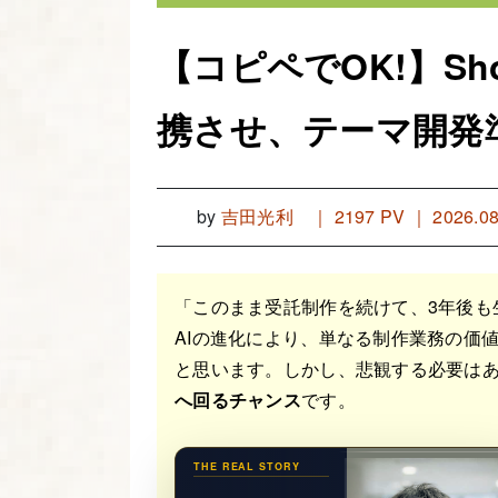
【コピペでOK!】Shop
携させ、テーマ開発
by
吉田光利
｜
2197 PV ｜ 2026.08
「このまま受託制作を続けて、3年後も
AIの進化により、単なる制作業務の価
と思います。しかし、悲観する必要はあ
へ回るチャンス
です。
THE REAL STORY