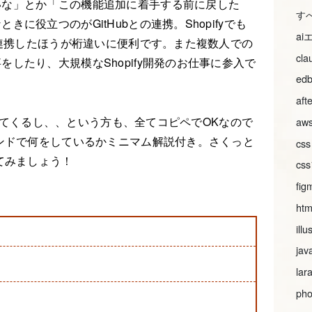
いな」とか「この機能追加に着手する前に戻した
す
に役立つのがGitHubとの連携。Shopifyでも
a
と連携したほうが桁違いに便利です。また複数人での
cl
したり、大規模なShopify開発のお仕事に参入で
ed
aft
も入ってくるし、、という方も、全てコピペでOKなので
aws
マンドで何をしているかミニマム解説付き。さくっと
css
てみましょう！
c
fig
htm
illu
jav
lar
pho