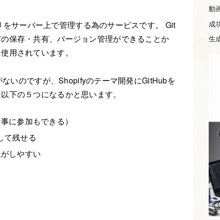
動
成
トリをサーバー上で管理する為のサービスです。 Git
どの保存・共有、バージョン管理ができることか
生成
に使用されています。
いのですが、Shopifyのテーマ開発にGitHubを
は以下の５つになるかと思います。
仕事に参加もできる）
として残せる
認がしやすい