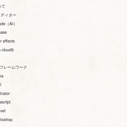
べて
iエディター
aude（AI）
base
er effects
 cloud9
ssフレームワーク
ma
l
strator
ascript
avel
toshop