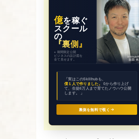
億
を稼ぐ
スクール
の
『裏側』
※ 期間限定公開
ビジネスの設計図を
Skillhu
全て見せます。
吉田 
「実はこのSkillhubも、
僕１人で作りました。
0から作り上げ
て、生徒6万人まで育てたノウハウ公開
します。 」
裏側を無料で覗く