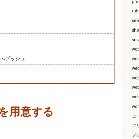
pre
rub
seo
sh
sn
w
bへプッシュ
we
w
w
w
w
wor
トを用意する
コ
フ
プ