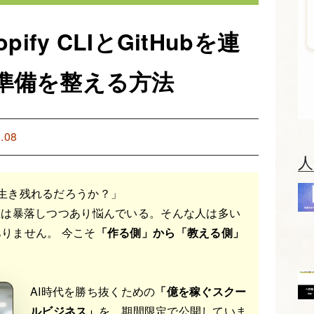
ify CLIとGitHubを連
準備を整える方法
.08
人
生き残れるだろうか？」
値は暴落しつつあり悩んでいる。そんな人は多い
りません。 今こそ
「作る側」から「教える側」
AI時代を勝ち抜くための
「億を稼ぐスクー
ルビジネス」
を、期間限定で公開していま