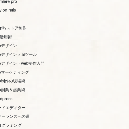
miere pro
y on rails
opifyストア制作
s活用術
ebデザイン
bデザイン × aiツール
ebデザイン・web制作入門
ebマーケティング
eb制作の現場術
eb副業＆起業術
dpress
ードエディター
リーランスへの道
ログラミング