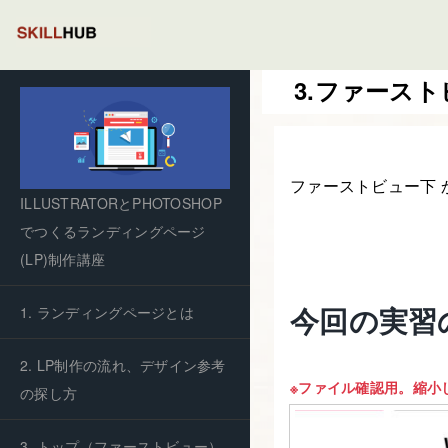
3.ファースト
ファーストビュー下 
ILLUSTRATORとPHOTOSHOP
でつくるランディングページ
(LP)制作講座
今回の実習
1. ランディングページとは
2. LP制作の流れ、デザイン参考
※ファイル確認用。縮小
の探し方
3. トップ（ファーストビュー）