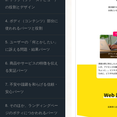
の役割とデザイン
4. ボディ（コンテンツ）部分に
使われるパーツと役割
5. ユーザーの「何とかしたい」
に訴える問題・結果パーツ
6. 商品やサービスの特徴を伝え
る実証パーツ
7. 不安や躊躇を和らげる信頼・
安心パーツ
8. そのほか、ランディングペー
ジのボティにつかわれるパーツ