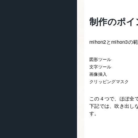
制作のポイ
mihon2とmiho
図形ツール
文字ツール
画像挿入
クリッピングマスク
この４つで、ほぼ全
下記では、吹き出し
す。