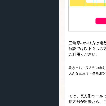
三角形の作り方は複
解説では以下２つの
ご利用ください。
吹き出し - 長方形の角
大きな三角形 - 多角形
では、長方形ツール
長方形が出来たら、