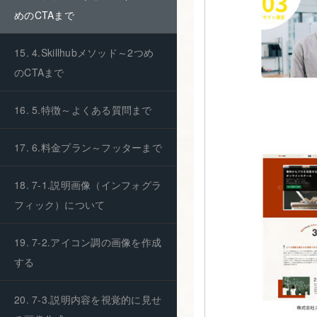
めのCTAまで
15. 4.Skillhubメソッド～2つめ
のCTAまで
16. 5.特徴～よくある質問まで
17. 6.料金プラン～フッターまで
18. 7-1.説明画像（インフォグラ
フィック）について
19. 7-2.アイコン調の画像を作成
する
20. 7-3.説明内容を視覚的に見せ