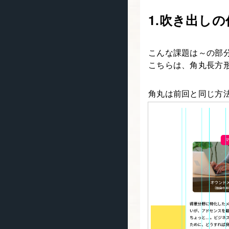
1.吹き出し
こんな課題は～の部
こちらは、角丸長方
角丸は前回と同じ方