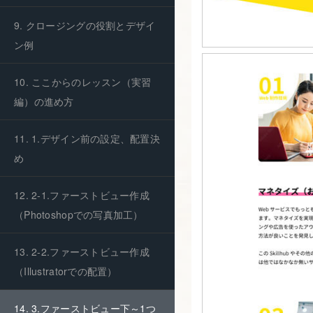
9. クロージングの役割とデザイ
ン例
10. ここからのレッスン（実習
編）の進め方
11. 1.デザイン前の設定、配置決
め
12. 2-1.ファーストビュー作成
（Photoshopでの写真加工）
13. 2-2.ファーストビュー作成
（Illustratorでの配置）
14. 3.ファーストビュー下～1つ