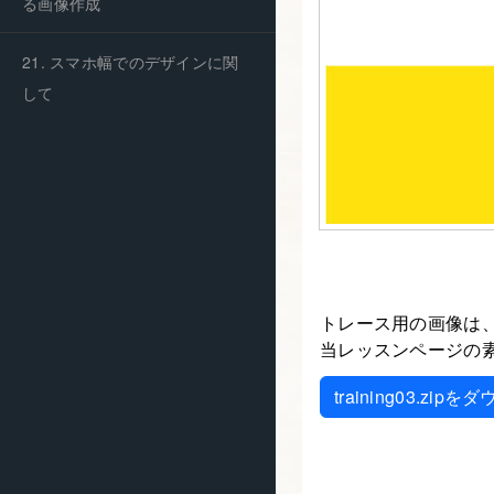
る画像作成
21. スマホ幅でのデザインに関
して
トレース用の画像は、m
当レッスンページの
training03.zip