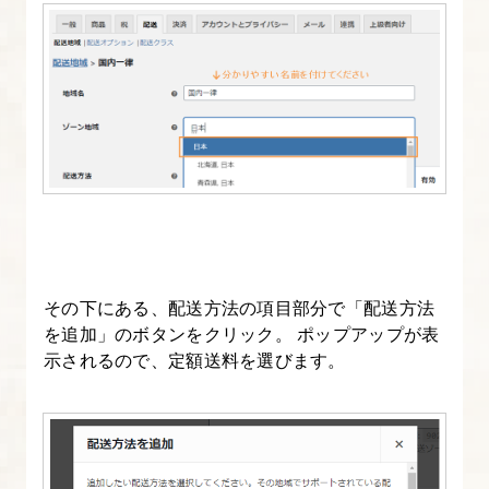
の
設
定
8.
WooCommerce
設
定
②
配
その下にある、配送方法の項目部分で「配送方法
送
を追加」のボタンをクリック。 ポップアップが表
示されるので、定額送料を選びます。
料
の
設
定