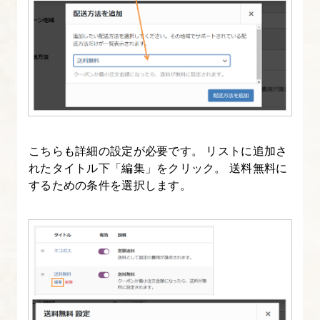
14.
注
文
時
の
動
作
を
こちらも詳細の設定が必要です。 リストに追加さ
確
れたタイトル下「編集」をクリック。 送料無料に
認
するための条件を選択します。
し
よ
う
15.
ダ