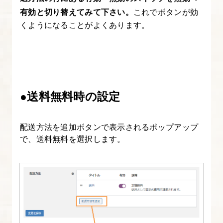
13.
有効と切り替えてみて下さい。
これでボタンが効
バ
くようになることがよくあります。
リ
エ
ー
シ
ョ
●送料無料時の設定
ン
の
配送方法を追加ボタンで表示されるポップアップ
あ
で、送料無料を選択します。
る
商
品
登
録