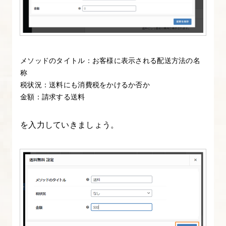
品
の
登
録
メソッドのタイトル：お客様に表示される配送方法の名
を
称
行
税状況：送料にも消費税をかけるか否か
う
金額：請求する送料
12.
を入力していきましょう。
商
品
デ
ー
タ
ー
か