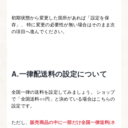
4.
初期状態から変更した箇所があれば「設定を保
プ
存」、 特に変更の必要性が無い場合はそのまま次
ラ
の項目へ進んでください。
グ
イ
ン
「WooCommerce」
を
A.一律配送料の設定について
イ
ン
ス
全国一律の送料を設定してみましょう。 ショップ
ト
で「全国送料○○円」と決めている場合はこちらの
設定です。
ー
ル
す
ただし、
販売商品の中に一部だけ全国一律送料(ネ