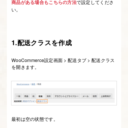
商品がある場合もこちらの方法
で設定してくださ
ー
い。
マ
デ
ィ
レ
1.配送クラスを作成
ク
ト
WooCommerce設定画面 > 配送タブ > 配送クラス
リ
を開きます。
を
作
成
す
る
18.
最初は空の状態です。
ヘ