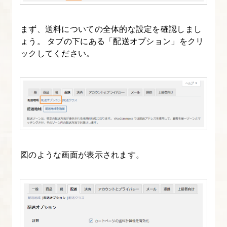
開
発
まず、送料についての全体的な設定を確認しまし
環
ょう。 タブの下にある「配送オプション」をクリ
境
ックしてください。
の
準
備
(windows
向
け)
図のような画面が表示されます。
3.
【XAMMP
版】
デ
ー