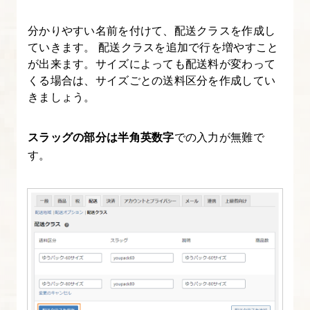
タ
分かりやすい名前を付けて、配送クラスを作成し
ー
ていきます。 配送クラスを追加で行を増やすこと
の
が出来ます。サイズによっても配送料が変わって
調
くる場合は、サイズごとの送料区分を作成してい
整
きましょう。
と
カ
スラッグの部分は半角英数字
での入力が無難で
ス
す。
タ
マ
イ
ズ
機
能
20.