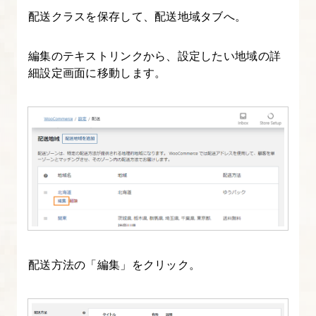
配送クラスを保存して、配送地域タブへ。
ト
に
編集のテキストリンクから、設定したい地域の詳
デ
細設定画面に移動します。
ー
タ
を
イ
ン
ポ
ー
ト
す
る
配送方法の「編集」をクリック。
27.
サ