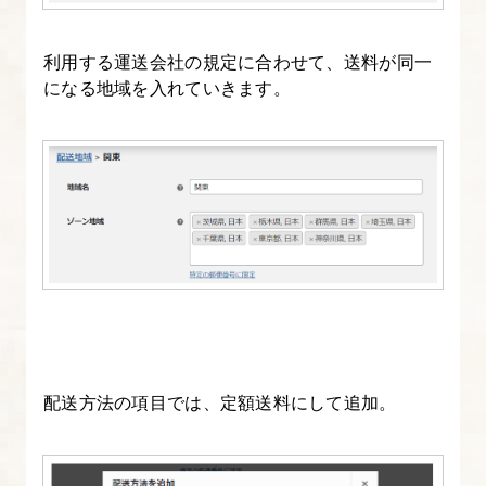
取
得
利用する運送会社の規定に合わせて、送料が同一
と
になる地域を入れていきます。
サ
ー
バ
ー
契
約
を
行
う
配送方法の項目では、定額送料にして追加。
22.
ド
メ