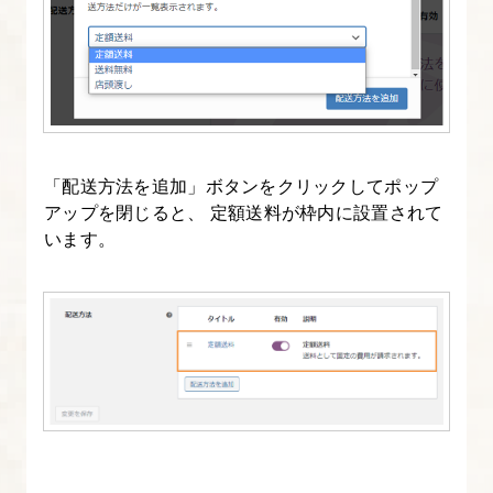
9.
WooCommerce
設
定
③
振
「配送方法を追加」ボタンをクリックしてポップ
込
アップを閉じると、 定額送料が枠内に設置されて
先
います。
口
座
の
登
録
10.
WooCommerce