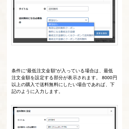
ウ
ン
ロ
ー
ド
販
売
商
品
条件に“最低注文金額”が入っている場合は、最低
の
注文金額を設定する部分が表示されます。 8000円
登
以上の購入で送料無料にしたい場合であれば、下
録・
記のように入力します。
確
認
16.
テ