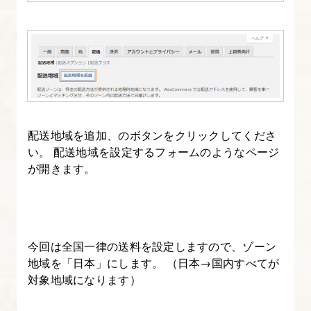
の
設
定
に
つ
い
配送地域を追加、のボタンをクリックしてくださ
て
い。 配送地域を設定するフォームのようなページ
が開きます。
7.
WooCommerce
設
定
今回は全国一律の送料を設定しますので、ゾーン
①
地域を「日本」にします。 （日本→国内すべてが
消
対象地域になります）
費
税