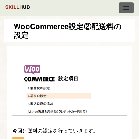
WooCommerce設定②配送料の
設定
WordPress-
EC
サ
イ
ト
制
作
講
座
1.
今回は送料の設定を行っていきます。
WordPress-