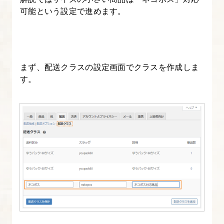
可能という設定で進めます。
ス
ポ
ー
ト
まず、配送クラスの設定画面でクラスを作成しま
す
す。
る
26.
サ
ー
バ
ー
上
の
サ
イ