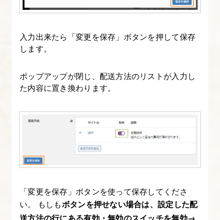
ら
在
庫
入力出来たら「変更を保存」ボタンを押して保存
数・
します。
送
料・
ポップアップが閉じ、配送方法のリストが入力し
税
た内容に置き換わります。
率
な
ど
を
設
定
す
「変更を保存」ボタンを使って保存してくださ
る
い。 もしも
ボタンを押せない場合は、設定した配
送方法の行にある有効・無効のスイッチを無効→