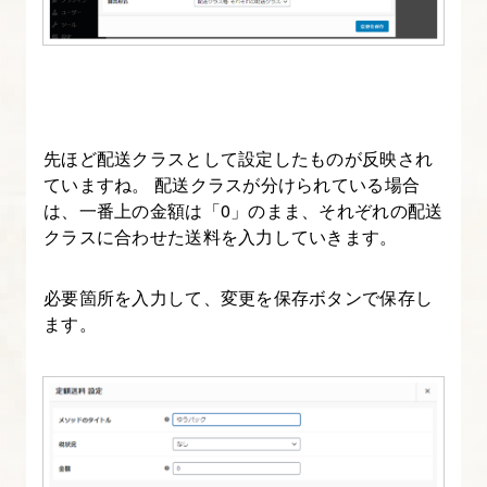
タ
ベ
ー
ス
を
作
先ほど配送クラスとして設定したものが反映され
ていますね。 配送クラスが分けられている場合
成
は、一番上の金額は「0」のまま、それぞれの配送
す
クラスに合わせた送料を入力していきます。
る
（さ
必要箇所を入力して、変更を保存ボタンで保存し
く
ます。
ら
サ
ー
バ
ー）