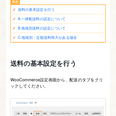
EC
送料の基本設定を行う
サ
イ
A.一律配送料の設定について
ト
B.地域別送料の設定について
作
C.地域別・定額送料両方がある場合
成
講
座
送料の基本設定を行う
の
流
れ
WooCommerce設定画面から、配送のタブをクリ
ックしてください。
2.
【XAMMP
版】
WordPress