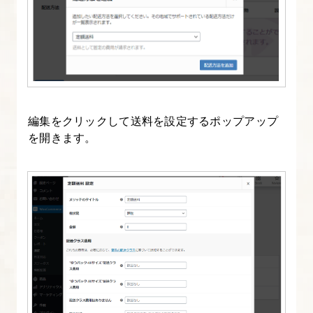
イ
ン
と
サ
ー
バ
編集をクリックして送料を設定するポップアップ
ー
を開きます。
を
紐
付
け
る
23.
デ
ー