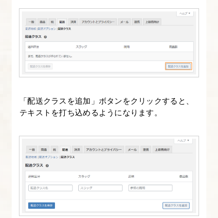
ッ
ダ
ー
部
分
の
カ
「配送クラスを追加」ボタンをクリックすると、
ス
テキストを打ち込めるようになります。
タ
マ
イ
ズ
19.
フ
ッ