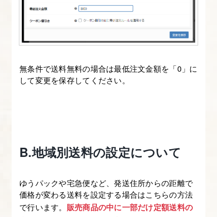
ー
マ
カ
ス
タ
無条件で送料無料の場合は最低注文金額を「0」に
して変更を保存してください。
マ
イ
ズ
に
つ
い
B.地域別送料の設定について
て
ゆうパックや宅急便など、発送住所からの距離で
17.
価格が変わる送料を設定する場合はこちらの方法
子
で行います。
販売商品の中に一部だけ定額送料の
テ