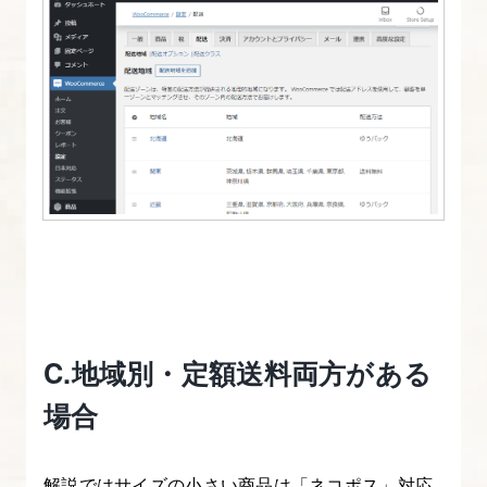
ー
バ
ー）
25.
ロ
ー
カ
ル
の
WordPress
デ
ー
C.地域別・定額送料両方がある
タ
場合
を
エ
解説ではサイズの小さい商品は「ネコポス」対応
ク