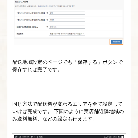
24.
WordPress
を
イ
ン
ス
ト
配送地域設定のページでも「保存する」ボタンで
保存すれば完了です。
ー
ル
す
る
同じ方法で配送料が変わるエリアを全て設定して
（さ
いけば完成です。 下図のように実店舗近隣地域の
く
み送料無料、などの設定も行えます。
ら
サ