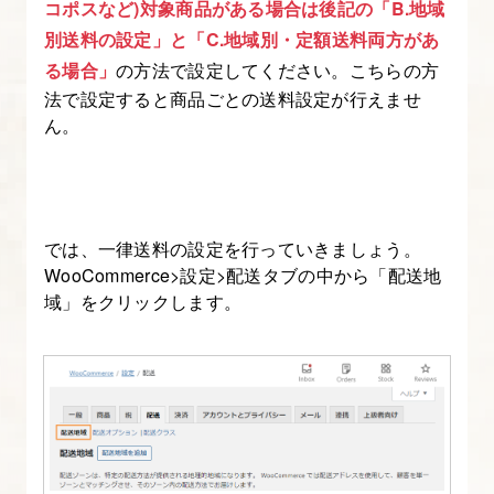
る
コポスなど)対象商品がある場合は後記の「B.地域
別送料の設定」と「C.地域別・定額送料両方があ
5.
る場合」
の方法で設定してください。こちらの方
WooCommerce
法で設定すると商品ごとの送料設定が行えませ
ん。
を
日
本
対
では、一律送料の設定を行っていきましょう。
応
WooCommerce>設定>配送タブの中から「配送地
さ
域」をクリックします。
せ
よ
う
6.
WooCommerce
で