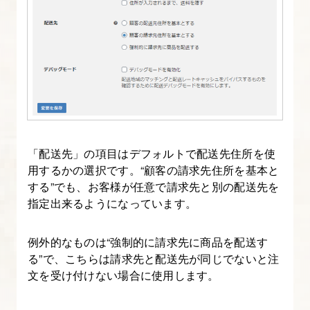
タ
ベ
ー
ス
作
成
と
WordPress
「配送先」の項目はデフォルトで配送先住所を使
イ
用するかの選択です。“顧客の請求先住所を基本と
ン
する”でも、お客様が任意で請求先と別の配送先を
ス
指定出来るようになっています。
ト
ー
例外的なものは“強制的に請求先に商品を配送す
る”で、こちらは請求先と配送先が同じでないと注
ル
文を受け付けない場合に使用します。
方
法