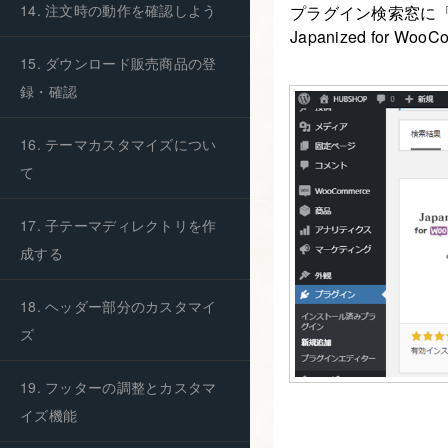
14. 注文時の動作を確認しよう
プラグイン検索窓に「Ja
Japanized for
15. ダウンロード販売商品の登
録・確認
16. テーマカスタマイズについ
て
17. 子テーマディレクトリを作
成する
18. ヘッダー部分のカスタマイ
ズ
19. フッターの調整とカスタマ
イズ機能