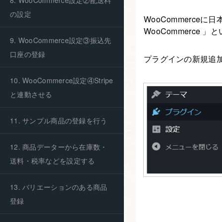
8. WooCommerce設定②配送料
の設定
WooCommerceに
WooCommerce
9. WooCommerce設定③振込先
口座の登録
プラグインの新規追
10. WooCommerce設定④Stripe
と連動させる
11. サンプル商品の登録を行う
12. 商品データーから在庫数・
送料・税率などを設定する
13. バリエーションのある商品
登録