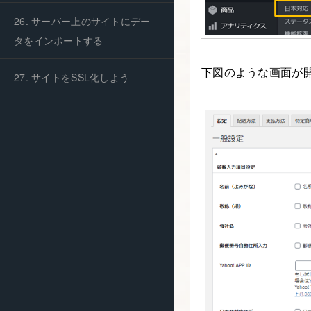
26. サーバー上のサイトにデー
タをインポートする
下図のような画面が開
27. サイトをSSL化しよう