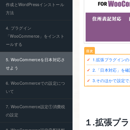
作成とWordPressインストール
方法
4. プラグイン
「WooCommerce」をインスト
ールする
5. WooCommerceを日本対応さ
1.拡張プラグイン
せよう
2.「日本対応」を
3.そのほかで設定
6. WooCommerceでの設定につ
いて
7. WooCommerce設定①消費税
の設定
１.拡張プ