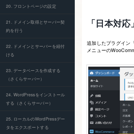
20. フロントページの設定
「日本対応
21. ドメイン取得とサーバー契
約を行う
追加したプラグイン「Ja
22. ドメインとサーバーを紐付
メニューのWooComm
ける
23. データベースを作成する
（さくらサーバー）
24. WordPressをインストール
する（さくらサーバー）
25. ローカルのWordPressデー
タをエクスポートする