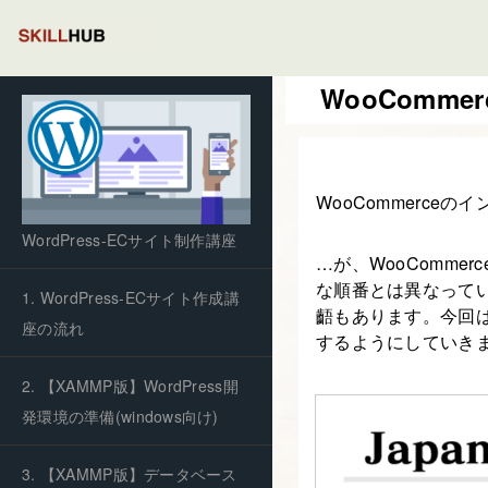
WooComm
WooCommerce
WordPress-ECサイト制作講座
…が、WooComm
な順番とは異なって
1. WordPress-ECサイト作成講
齬もあります。今回
座の流れ
するようにしていき
2. 【XAMMP版】WordPress開
発環境の準備(windows向け)
3. 【XAMMP版】データベース