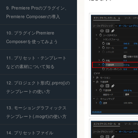
9. Premiere Proのプラグイン、
Premiere Composerの導入
10. プラグインPremiere
Composerを使ってみよう
11. プリセット・テンプレート
などの素材について知る
12. プロジェクト形式(.prproj)の
テンプレートの使い方
13. モーショングラフィックス
テンプレート(.mogrt)の使い方
14. プリセットファイル