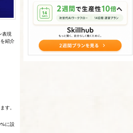
ン表現
ィを紹介
来ます。
0%に設