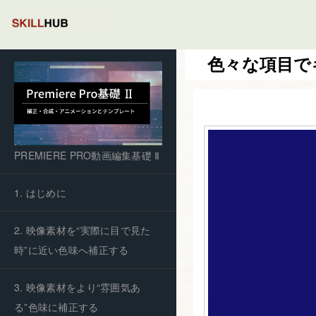
色々な項目で
PREMIERE PRO動画編集基礎 Ⅱ
1. はじめに
2. 映像素材を“実際に目で見た
時”に近い色味へ補正する
3. 映像素材をより“雰囲気あ
る”色味に補正する