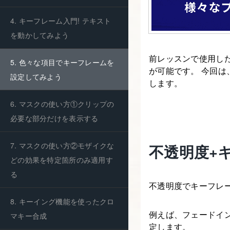
4. キーフレーム入門! テキスト
を動かしてみよう
前レッスンで使用した
5. 色々な項目でキーフレームを
が可能です。 今回
設定してみよう
します。
6. マスクの使い方①クリップの
必要な部分だけを表示する
7. マスクの使い方②モザイクな
不透明度+
どの効果を特定箇所のみ適用す
る
不透明度でキーフレ
8. キーイング機能を使ったクロ
例えば、フェードイン
マキー合成
定します。