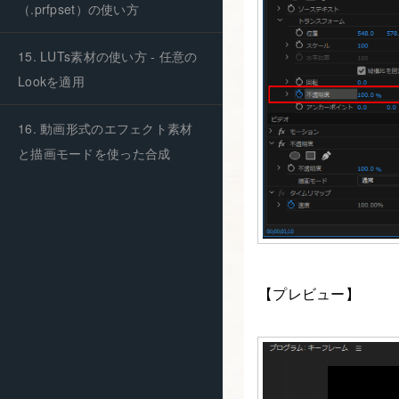
（.prfpset）の使い方
15. LUTs素材の使い方 - 任意の
Lookを適用
16. 動画形式のエフェクト素材
と描画モードを使った合成
【プレビュー】