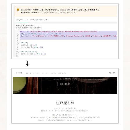
作
成
21.
ス
ト
ア
の
送
料
設
定
を
行
う