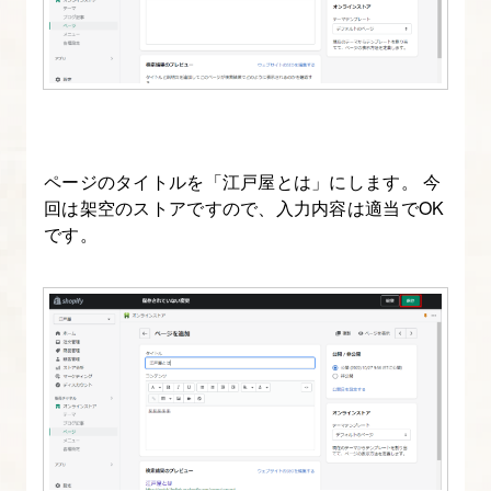
ズ】
目
標
4.
商
ページのタイトルを「江戸屋とは」にします。 今
品
回は架空のストアですので、入力内容は適当でOK
登
です。
録
と
表
示
設
定
を
行