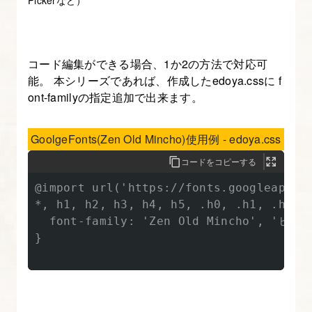
Pickerなど）
20.
フ
コード編集ができる場合、1か2の方法で対応可
ッ
能。 本シリーズであれば、作成したedoya.cssに f
タ
ont-familyの指定追加で出来ます。
ー
設
GoolgeFonts(Zen Old Mincho)使用例 - edoya.css
定、
コードをコピーする
法
的
@import url('https://fonts.googleapis.c
情
*, h1, h2, h3, h4, h5, .h0, .h1, .h2, .
  font-family: 'Zen Old Mincho', 'ヒラ
報
}

ペ
ー
ジ
の