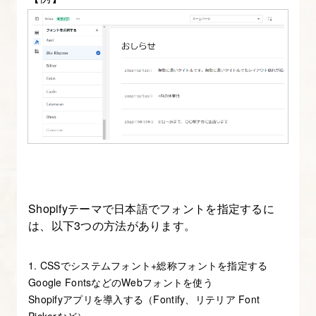
19.
フ
ァ
ー
ス
ト
ビ
ュ
ー
Shopifyテーマで日本語でフォントを指定するに
と
は、以下3つの方法があります。
テ
ー
1. CSSでシステムフォント+総称フォントを指定する
マ
Google FontsなどのWebフォントを使う
設
Shopifyアプリを導入する（Fontify、リテリア Font
定