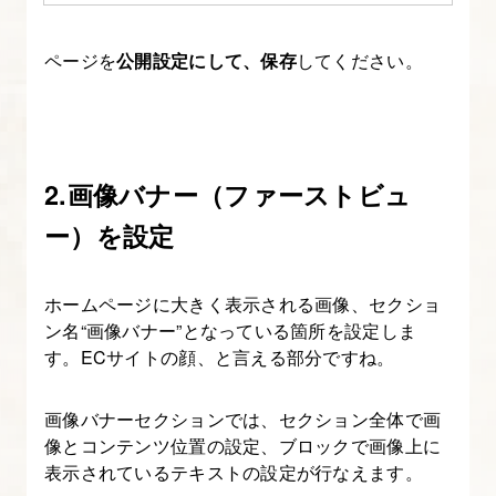
う
ページを
公開設定にして、保存
してください。
5.
商
品
ペ
2.画像バナー（ファーストビュ
ー
ジ
ー）を設定
カ
ス
ホームページに大きく表示される画像、セクショ
タ
ン名“画像バナー”となっている箇所を設定しま
マ
す。ECサイトの顔、と言える部分ですね。
イ
ズ
画像バナーセクションでは、セクション全体で画
①
像とコンテンツ位置の設定、ブロックで画像上に
独
表示されているテキストの設定が行なえます。