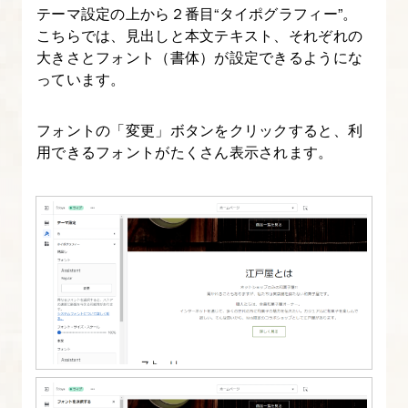
テーマ設定の上から２番目“タイポグラフィー”。
17.
こちらでは、見出しと本文テキスト、それぞれの
【管
大きさとフォント（書体）が設定できるようにな
理
っています。
画
面
フォントの「変更」ボタンをクリックすると、利
か
用できるフォントがたくさん表示されます。
ら
の
設
定・
テ
ー
マ
調
整】
目