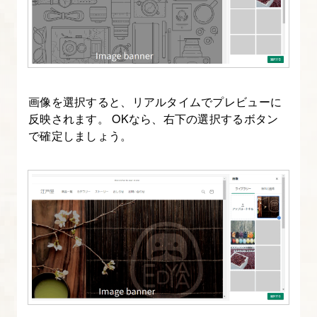
7.
【コ
レ
ク
画像を選択すると、リアルタイムでプレビューに
シ
反映されます。 OKなら、右下の選択するボタン
で確定しましょう。
ョ
ン
の
カ
ス
タ
マ
イ
ズ】
目