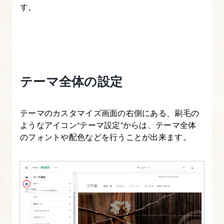
【ブ
す。
ロ
グ
カ
ス
タ
テーマ全体の設定
マ
イ
テーマのカスタマイズ画面の右側にある、刷毛の
ズ
ようなアイコン“テーマ設定”からは、テーマ全体
②】
のフォントや配色などを行うことが出来ます。
目
標
14.
お
し