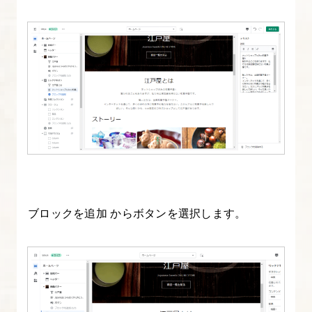
ス
タ
マ
イ
ズ
①】
目
標
11.
新
ブロックを追加 からボタンを選択します。
規
ブ
ロ
グ
と