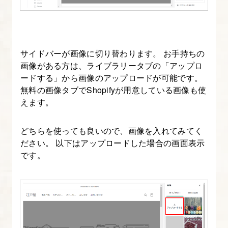
ス
タ
マ
サイドバーが画像に切り替わります。 お手持ちの
イ
画像がある方は、ライブラリータブの「アップロ
ズ
ードする」から画像のアップロードが可能です。
②
無料の画像タブでShopifyが用意している画像も使
見
えます。
た
目・
どちらを使っても良いので、画像を入れてみてく
ださい。 以下はアップロードした場合の画面表示
利
です。
便
性
を
ア
ッ
プ