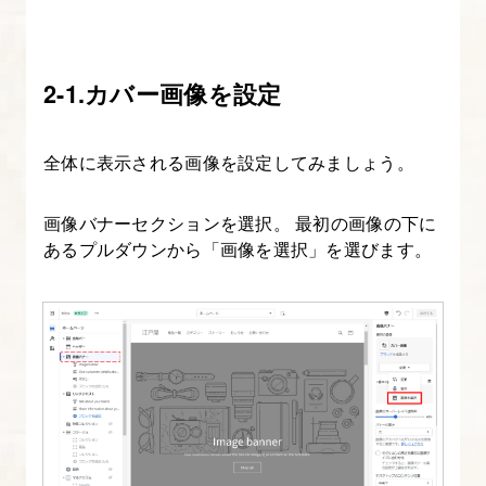
自
セ
ク
2-1.カバー画像を設定
シ
ョ
ン
全体に表示される画像を設定してみましょう。
の
作
画像バナーセクションを選択。 最初の画像の下に
成
あるプルダウンから「画像を選択」を選びます。
6.
商
品
ペ
ー
ジ
カ