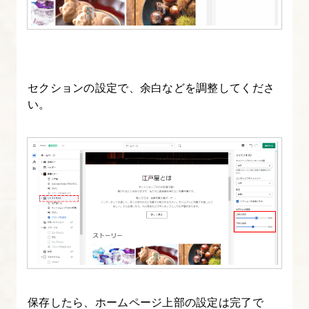
ト
ー
リ
ー
ブ
セクションの設定で、余白などを調整してくださ
ロ
い。
グ
の
カ
ス
タ
マ
イ
ズ
13.
保存したら、ホームページ上部の設定は完了で