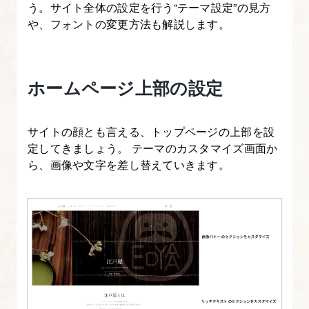
う。サイト全体の設定を行う“テーマ設定”の見方
を
や、フォントの変更方法も解説します。
使
っ
た
ホームページ上部の設定
EC
サ
イ
サイトの顔とも言える、トップページの上部を設
定してきましょう。 テーマのカスタマイズ画面か
ト
ら、画像や文字を差し替えていきます。
制
作」
1.
本
講
座
に