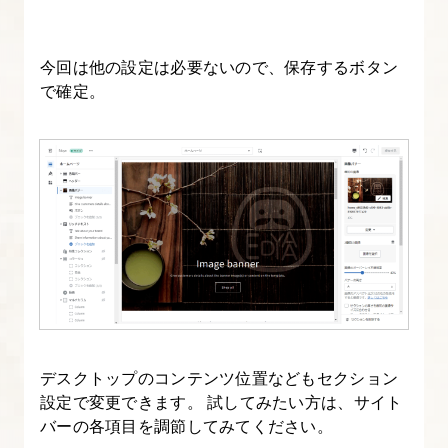
標
今回は他の設定は必要ないので、保存するボタン
8.
で確定。
カ
テ
ゴ
リ
ー
の
役
割
を
持
デスクトップのコンテンツ位置などもセクション
つ
設定で変更できます。 試してみたい方は、サイト
コ
バーの各項目を調節してみてください。
レ