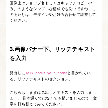
画像上はショップ名もしくはキャッチコピーの
ジ
み、のようなシンプルな構成でも良いですね。こ
の
のあたりは、デザインやお好み合わせて調整して
表
ください。
示
カ
ス
タ
3.画像バナー下、リッチテキスト
マ
を入力
イ
ズ
見出しに
と書かれてい
Talk about your brand
10.
る、リッチテキストのセクション。
【ブ
ロ
こちらも、まずは見出しとテキストを入力しまし
ょう。 見本通りではなくても構いませんので、文
グ
字を打ち替えてみてください。
カ