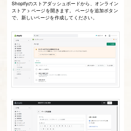
Shopifyのストアダッシュボードから、オンライン
業
ストア > ページを開きます。 ページを追加ボタン
準
で、新しいページを作成してください。
備
3.
【商
品
ペ
ー
ジ
の
カ
ス
タ
マ
イ