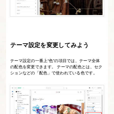
ら
せ
ブ
ロ
グ
を
テーマ設定を変更してみよう
作
成
す
テーマ設定の一番上“色”の項目では、テーマ全体
る
の配色を変更できます。 テーマの配色とは、セク
ションなどの「配色」で使われている色です。
15.
お
し
ら
せ