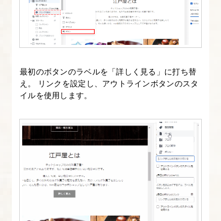
ブ
ロ
グ
用
メ
最初のボタンのラベルを「詳しく見る」に打ち替
タ
え。 リンクを設定し、アウトラインボタンのスタ
フ
イルを使用します。
ィ
ー
ル
ド
作
成
12.
ス