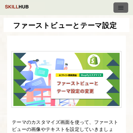
ファーストビューとテーマ設定
【応
用
編】
EC
サ
イ
ト
構
築
講
座
テーマのカスタマイズ画面を使って、ファースト
ビューの画像やテキストを設定していきましょ
「Shopify