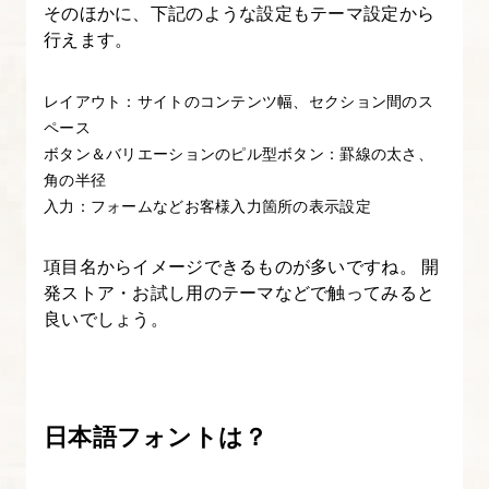
そのほかに、下記のような設定もテーマ設定から
ー
行えます。
ム
ペ
レイアウト：サイトのコンテンツ幅、セクション間のス
ー
ペース
ジ
ボタン＆バリエーションのピル型ボタン：罫線の太さ、
角の半径
か
入力：フォームなどお客様入力箇所の表示設定
ら
の
項目名からイメージできるものが多いですね。 開
ブ
発ストア・お試し用のテーマなどで触ってみると
ロ
良いでしょう。
グ
記
事
表
日本語フォントは？
示