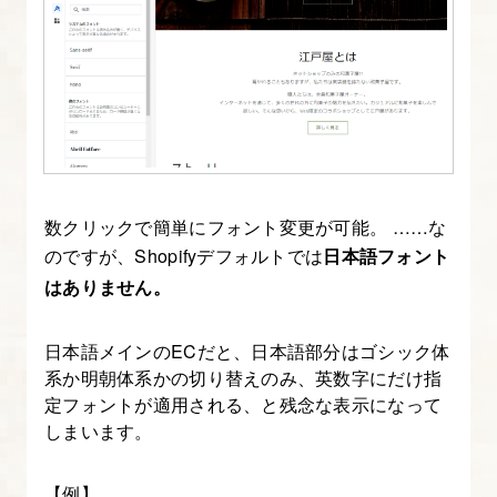
標
18.
ヘ
ッ
ダ
ー
数クリックで簡単にフォント変更が可能。 ……な
メ
のですが、Shopifyデフォルトでは
日本語フォント
ニ
はありません。
ュ
ー
日本語メインのECだと、日本語部分はゴシック体
を
系か明朝体系かの切り替えのみ、英数字にだけ指
作
定フォントが適用される、と残念な表示になって
成
しまいます。
す
る
【例】