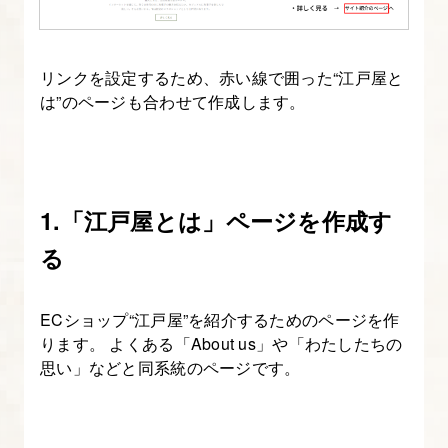
つ
い
て
リンクを設定するため、赤い線で囲った“江戸屋と
は”のページも合わせて作成します。
2.
制
作
す
1.「江戸屋とは」ページを作成す
る
る
ス
ト
ECショップ“江戸屋”を紹介するためのページを作
ア
ります。 よくある「About us」や「わたしたちの
の
思い」などと同系統のページです。
想
定・
作