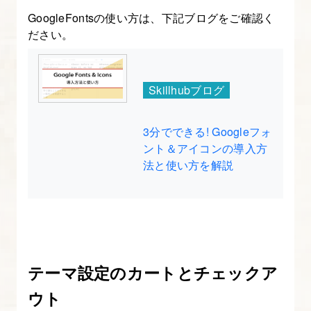
22.
GoogleFontsの使い方は、下記ブログをご確認く
Shopify
ださい。
開
発
ス
Skillhubブログ
ト
ア
3分でできる! Googleフォ
で
ント＆アイコンの導入方
テ
法と使い方を解説
ス
ト
注
文
を
テーマ設定のカートとチェックア
行
ウト
う