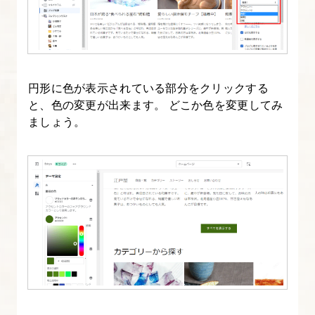
ブ
ロ
グ
一
覧
円形に色が表示されている部分をクリックする
表
と、色の変更が出来ます。 どこか色を変更してみ
示
ましょう。
の
カ
ス
タ
マ
イ
ズ
16.
ホ