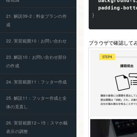
background-s
padding-bott
}
21. 解説09-2：料金プランの作
成
22. 実習範囲10：お問い合わせ
ブラウザで確認して
23. 解説10：お問い合わせ部分
の作成
24. 実習範囲11：フッター作成
25. 解説11：フッター作成と全
体の見直し
26. 実習範囲12～15：スマホ幅
表示の調整