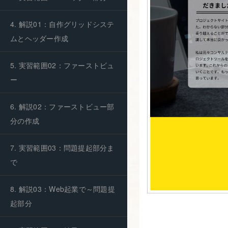
4. 解説01：自作グリッドシステ
ムとヘッダー作成
5. 実習範囲02：ファーストビュ
ー
6. 解説02：ファーストビュー部
分の作成
7. 実習範囲03：問題提起部分ま
で
8. 解説03：Web起業で～問題提
起部分