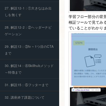
27. 解説12-1：①大きなはみ出
しを無くす
学習フロー部分の背
検証ツールで見てみる
28. 解説12-2：②ヘッダーナビ
ていることがわかり
ゲーション
29. 解説13：③fv ~ 1つ目のCTA
まで
30. 解説14：④Skillhubメソッド
～特徴まで
31. 解説15：⑤フッターまで
32. 講座終了課題について