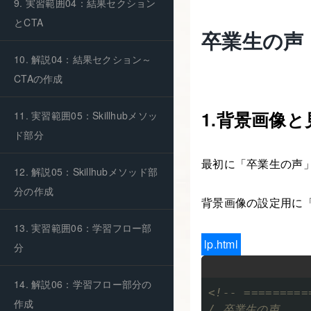
9. 実習範囲04：結果セクション
とCTA
卒業生の声
10. 解説04：結果セクション～
CTAの作成
1.背景画像
11. 実習範囲05：Skillhubメソッ
ド部分
最初に「卒業生の声
12. 解説05：Skillhubメソッド部
分の作成
背景画像の設定用に「t
13. 実習範囲06：学習フロー部
lp.html
分
14. 解説06：学習フロー部分の
<!-- =========
作成
/ 卒業生の声
