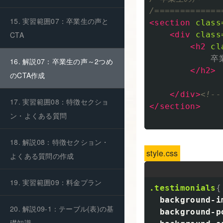
/=============
15. 実習範囲07：卒業生の声と
<section
class
<div
class
CTA
<h2
cl
            卒
16. 解説07：卒業生の声～2つめ
</h2>
のCTA作成
</div>
<!--
17. 実習範囲08：特徴セクショ
</section>
ン・よくある質問
18. 解説08：特徴セクション・
style.css
よくある質問の作成
19. 実習範囲09：料金プラン
.testimonials
{
background-i
20. 解説09-1：テーブル(表)の基
background-p
礎知識