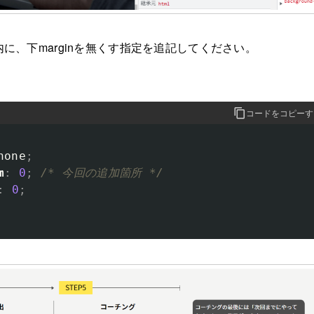
内に、下marginを無くす指定を追記してください。
コードをコピーす
none
;
m
:
0
;
/* 今回の追加箇所 */
:
0
;