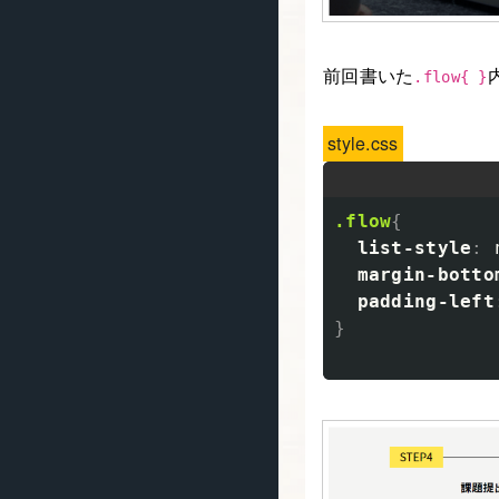
前回書いた
.flow{ }
style.css
.flow
{
list-style
:
margin-botto
padding-left
}