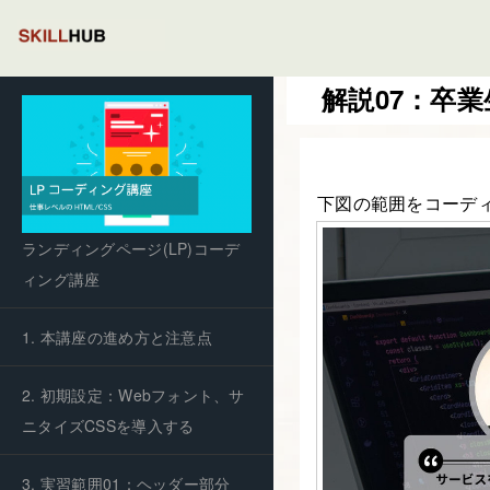
解説07：卒業
下図の範囲をコーデ
ランディングページ(LP)コーデ
ィング講座
1. 本講座の進め方と注意点
2. 初期設定：Webフォント、サ
ニタイズCSSを導入する
3. 実習範囲01：ヘッダー部分