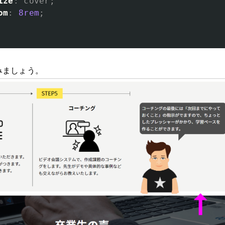
ize
:
cover
;
om
:
8rem
;
みましょう。