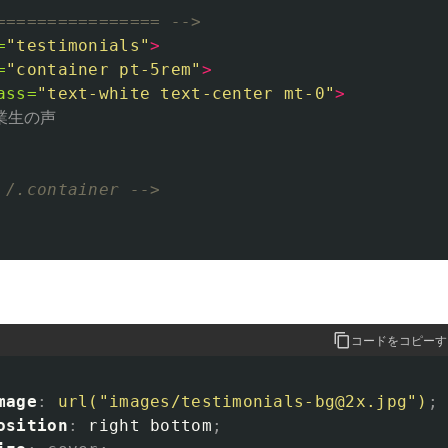
================ -->
=
"testimonials"
>
=
"container pt-5rem"
>
ass=
"text-white text-center mt-0"
>
業生の声

 /.container -->
コードをコピーす
mage
:
url("images/testimonials-bg@2x.jpg")
;
osition
:
right
bottom
;