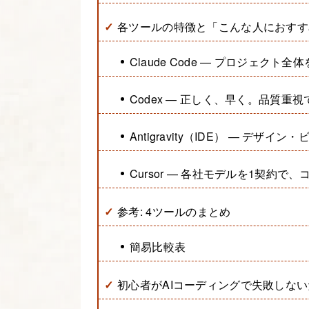
各ツールの特徴と「こんな人におすす
Claude Code — プロジェク
Codex — 正しく、早く。品質重
Antigravity（IDE） — デザ
Cursor — 各社モデルを1契約で
参考: 4ツールのまとめ
簡易比較表
初心者がAIコーディングで失敗しな