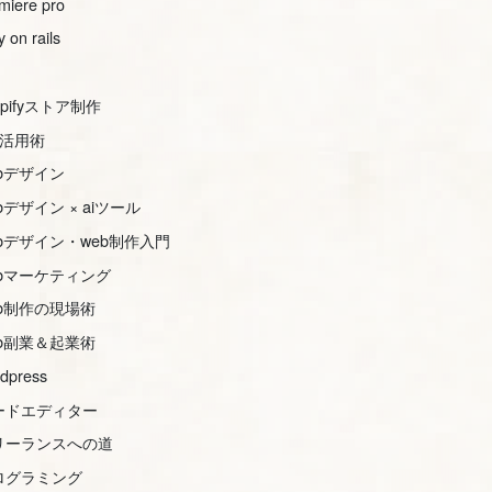
miere pro
y on rails
opifyストア制作
s活用術
ebデザイン
bデザイン × aiツール
ebデザイン・web制作入門
ebマーケティング
eb制作の現場術
eb副業＆起業術
dpress
ードエディター
リーランスへの道
ログラミング