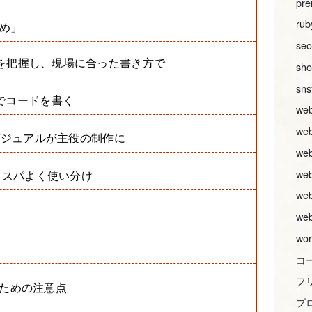
pre
rub
め」
seo
ト全体を把握し、現場に合った書き方で
sh
sn
視でコードを書く
w
we
イン・ビジュアルが主役の制作に
w
w
、コスパよく使い分け
w
w
wor
コ
フ
いための注意点
プ