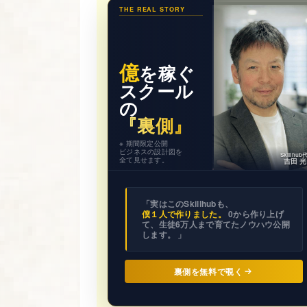
THE REAL STORY
億
を稼ぐ
スクール
の
『裏側』
※ 期間限定公開
ビジネスの設計図を
Skillhu
全て見せます。
吉田 
「実はこのSkillhubも、
僕１人で作りました。
0から作り上げ
て、生徒6万人まで育てたノウハウ公開
します。 」
裏側を無料で覗く