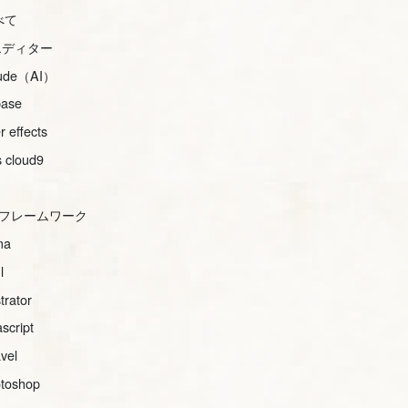
べて
iエディター
aude（AI）
base
er effects
 cloud9
ssフレームワーク
ma
l
strator
ascript
avel
toshop