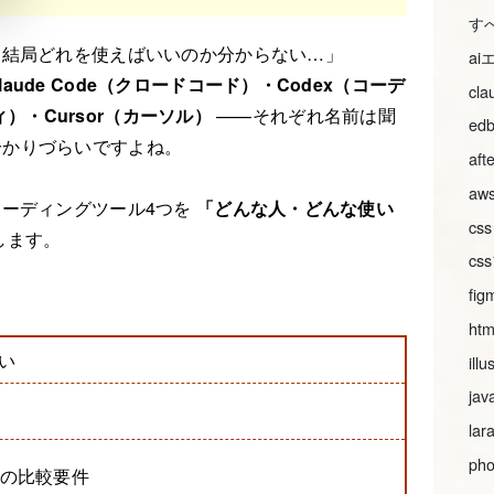
す
、結局どれを使えばいいのか分からない…」
a
laude Code（クロードコード）・Codex（コーデ
cl
ティ）・Cursor（カーソル）
——それぞれ名前は聞
ed
分かりづらいですよね。
aft
aws
コーディングツール4つを
「どんな人・どんな使い
css
します。
c
fig
htm
い
illu
jav
lar
pho
回の比較要件