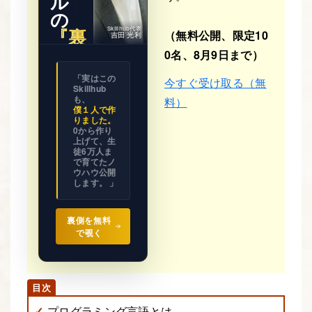
ル
の
『裏
Skillhub代表
（無料公開、限定10
吉田 光利
側』
0名、8月9日まで）
※ 期間限
「実はこの
今すぐ受け取る（無
定公開
Skillhub
ビジネス
の設計図
も、
料）
を
僕１人で作
全て見せ
りました。
ます。
0から作り
上げて、生
徒6万人ま
で育てたノ
ウハウ公開
します。 」
裏側を無料
で覗く
プログラミング言語とは