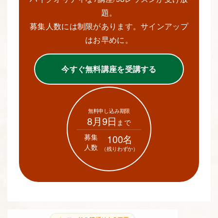
題。
募集人数には制限があります。サインアップ
はお早めに。
今すぐ無料講座を受講する
無料申し込み期限
8月9日
まで
募集
100名
人数
（残りわずか）