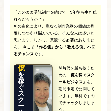
「このまま受託制作を続けて、3年後も生き残
れるだろうか？」
AIの進化により、単なる制作業務の価値は暴
落しつつあり悩んでいる。そんな人は多いと
THE RE
思います。しかし、悲観する必要はありませ
AL STO
RY
ん。 今こそ
「作る側」から「教える側」へ回
るチャンス
です。
億
AI時代を勝ち抜くた
を
めの
「億を稼ぐスク
稼
ールビジネス」
を、
ぐ
期間限定で公開して
ス
います。無料ですの
ク
でチェックしましょ
ー
う。