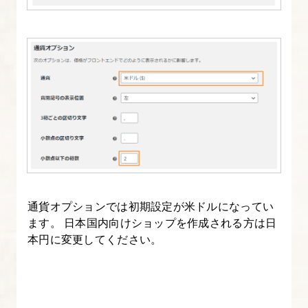
費
税
8.
WooCommerce
の
設
定
に
つ
通貨オプションでは初期設定が米ドルになってい
い
ます。 日本国内向けショップを作成される方は日
て
本円に変更してください。
9.
WooCommerce
設