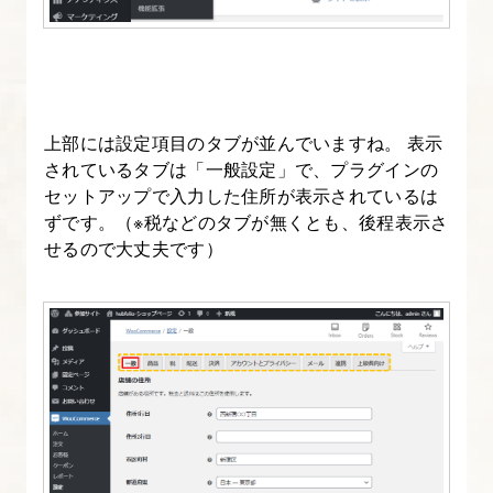
点
5.
WooCommerce
を
上部には設定項目のタブが並んでいますね。 表示
イ
されているタブは「一般設定」で、プラグインの
ン
セットアップで入力した住所が表示されているは
ス
ずです。（※税などのタブが無くとも、後程表示さ
せるので大丈夫です）
ト
ー
ル
し
よ
う
6.
WooCommerce