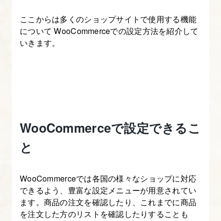
制
ここからは多くのショップサイトで使用する機能
作
について WooCommerceでの設定方法を紹介して
講
いきます。
座
1.
制
作
の
WooCommerceで設定できるこ
流
と
れ
と
開
WooCommerceでは各国の様々なショップに対応
発
できるよう、豊富な設定メニューが用意されてい
環
ます。商品の注文を確認したり、これまでに商品
を注文した方のリストを確認したりすることも
境