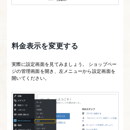
る
4.
マ
ル
チ
料金表示を変更する
サ
イ
実際に設定画面を見てみましょう。 ショップペー
ト
ジの管理画面を開き、左メニューから設定画面を
化
開いてください。
し
た
WordPress
の
変
更