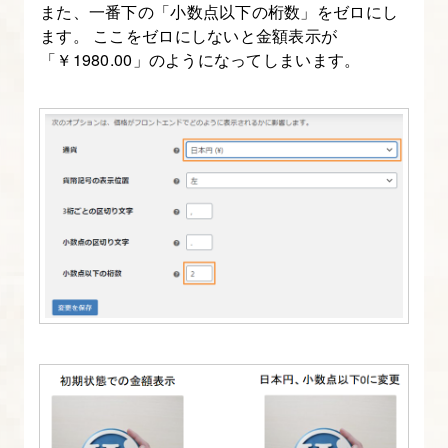
また、一番下の「小数点以下の桁数」をゼロにし
定
ます。 ここをゼロにしないと金額表示が
②
「￥1980.00」のようになってしまいます。
送
料
10.
WooCommerce
設
定
③
振
込
口
座
11.