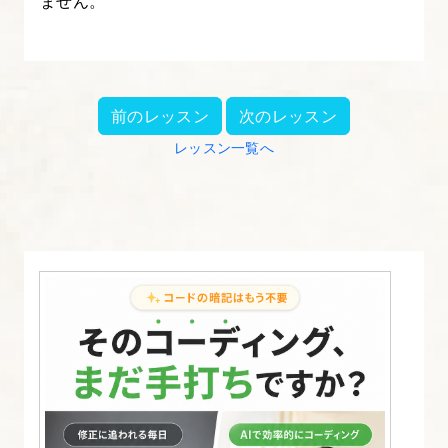
ません。
ど
の
設
定
前のレッスン
次のレッスン
14.
レッスン一覧へ
バ
リ
エ
ー
シ
ョ
ン
の
あ
る