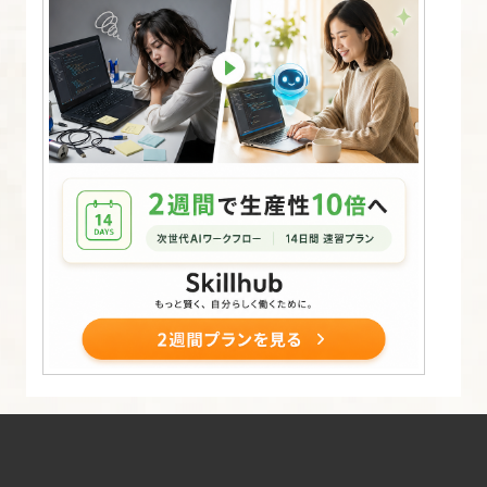
商
品
登
録
15.
注
文
時
の
動
作
を
確
認
し