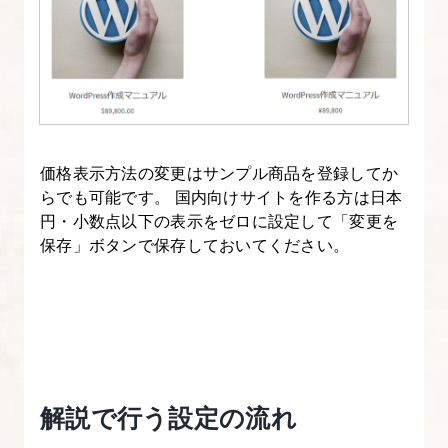
WooCommerce
設
定
④Stripe
と
の
価格表示方法の変更はサンプル商品を登録してか
連
らでも可能です。 国内向けサイトを作る方は日本
動
円・小数点以下の表示をゼロに設定して「変更を
保存」ボタンで保存しておいてください。
12.
サ
ン
プ
ル
商
解説で行う設定の流れ
品