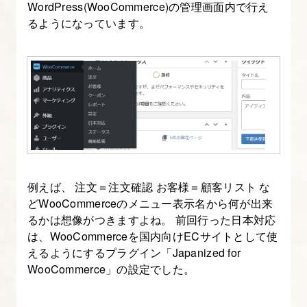
WordPress(WooCommerce)の管理画面内で行え
の
るようになっています。
用
意
2.
【MAMP
を
使
っ
て
例えば、 注文＝注文確認 お客様＝顧客リスト な
い
どWooCommerceのメニュー表示名から何が出来
るかは想像がつきますよね。 前回行った日本対応
る
は、WooCommerceを国内向けECサイトとして使
方
えるようにするプラグイン「Japanized for
の
WooCommerce」の設定でした。
み】
事