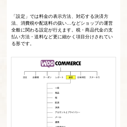
前
の
「設定」では料金の表示方法、対応する決済方
設
法、消費税や配送料の扱い…などショップの運営
定
全般に関わる設定が行えます。税・商品代金の支
払い方法・送料など更に細かく項目分けされてい
3.
る形です。
WordPress
を
マ
ル
チ
サ
イ
ト
化
す