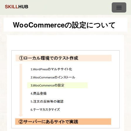
WooCommerceの設定について
【マ
ル
チ
サ
イ
ト
版】
WordPress-
EC
サ
イ
ト