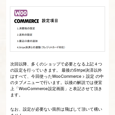
の
登
録
13.
商
品
の
在
次回以降、多くのショップで必要となる上記４つ
庫
の設定を行っていきます。 最後のStripe決済以外
数・
はすべて、今回使ったWooCommerce > 設定 の中
送
のタブメニューで行います。以後の解説では便宜
料・
上「WooCommerce設定画面」と表記させて頂き
ます。
税
率
なお、設定が必要ない箇所は飛ばして頂いて構い
な