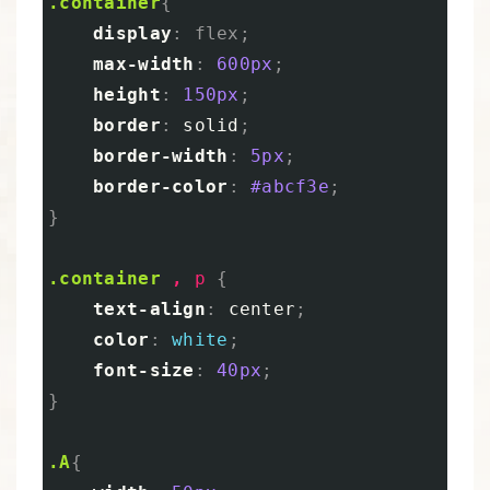
.container
{
display
:
flex
;
max-width
:
600px
;
height
:
150px
;
border
:
solid
;
border-width
:
5px
;
border-color
:
#abcf3e
;
}
.container
,
p
{
text-align
:
center
;
color
:
white
;
font-size
:
40px
;
}
.A
{