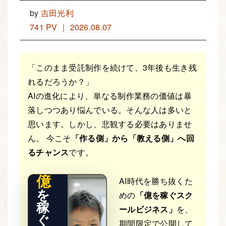
by
吉田光利
741 PV ｜ 2026.08.07
「このまま受託制作を続けて、3年後も生き残
れるだろうか？」
AIの進化により、単なる制作業務の価値は暴
落しつつあり悩んでいる。そんな人は多いと
THE RE
思います。しかし、悲観する必要はありませ
AL STO
RY
ん。 今こそ
「作る側」から「教える側」へ回
るチャンス
です。
億
AI時代を勝ち抜くた
を
めの
「億を稼ぐスク
稼
ールビジネス」
を、
ぐ
期間限定で公開して