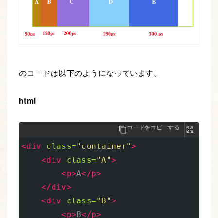
のコードは以下のようになっています。
html
コードをコピーする
<div
class=
"container"
>
<div
class=
"A"
>
<p>
A
</p>
</div>
<div
class=
"B"
>
<p>
B
</p>