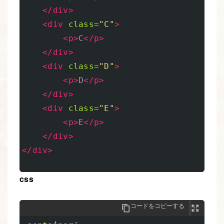
</div>
<div
class=
"C"
>
<p>
C
</p>
</div>
<div
class=
"D"
>
<p>
D
</p>
</div>
<div
class=
"E"
>
<p>
E
</p>
</div>
</div>
css
コードをコピーする