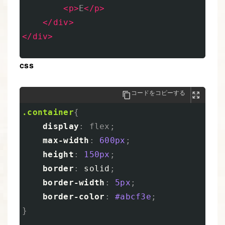
<p>
E
</p>
</div>
</div>
css
コードをコピーする
.container
{
display
:
flex
;
max-width
:
600px
;
height
:
150px
;
border
:
solid
;
border-width
:
5px
;
border-color
:
#abcf3e
;
}