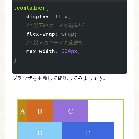
.container
{
display
:
flex
;
/*以下のコードを追加*/
flex-wrap
:
wrap
;
/*以下のコードを変更*/
max-width
:
600px
;
}
ブラウザを更新して確認してみましょう。