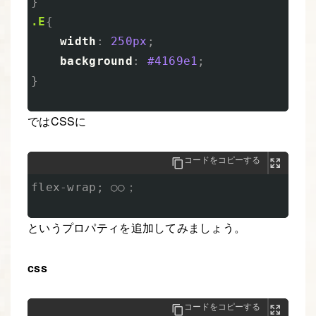
}
.E
{
width
:
250px
;
background
:
#4169e1
;
}
ではCSSに
コードをコピーする
flex-wrap; ○○；

というプロパティを追加してみましょう。
css
コードをコピーする