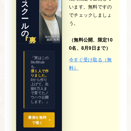
ス
います。無料ですの
ク
でチェックしましょ
ー
う。
ル
の
『裏
Skillhub代表
（無料公開、限定10
吉田 光利
側』
0名、8月9日まで）
※ 期間限
「実はこの
今すぐ受け取る（無
定公開
Skillhub
ビジネス
の設計図
も、
料）
を
僕１人で作
全て見せ
りました。
ます。
0から作り
上げて、生
徒6万人ま
で育てたノ
ウハウ公開
します。 」
裏側を無料
で覗く