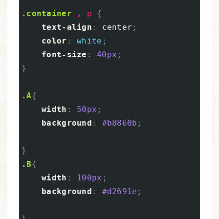
.container
,
p
{
text-align
:
center
;
color
:
white
;
font-size
:
40px
;
}
.A
{
width
:
50px
;
background
:
#b8860b
;
}
.B
{
width
:
100px
;
background
:
#d2691e
;
}