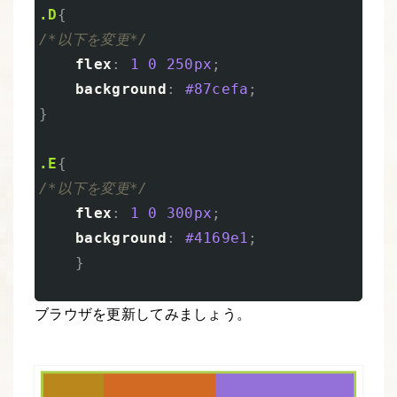
.D
{
/*以下を変更*/
flex
:
1
0
250px
;
background
:
#87cefa
;
}
.E
{
/*以下を変更*/
flex
:
1
0
300px
;
background
:
#4169e1
;
}
ブラウザを更新してみましょう。