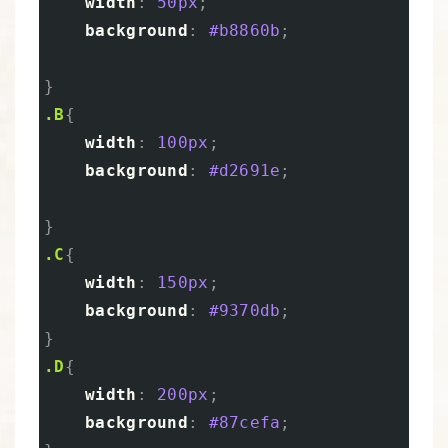
width
:
50px
;
background
:
#b8860b
;
}
.B
{
width
:
100px
;
background
:
#d2691e
;
}
.C
{
width
:
150px
;
background
:
#9370db
;
}
.D
{
width
:
200px
;
background
:
#87cefa
;