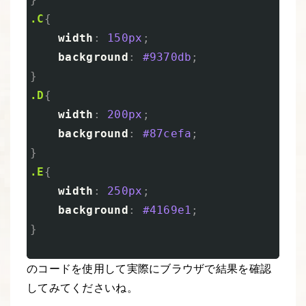
.C
{
width
:
150px
;
background
:
#9370db
;
}
.D
{
width
:
200px
;
background
:
#87cefa
;
}
.E
{
width
:
250px
;
background
:
#4169e1
;
}
のコードを使用して実際にブラウザで結果を確認
してみてくださいね。