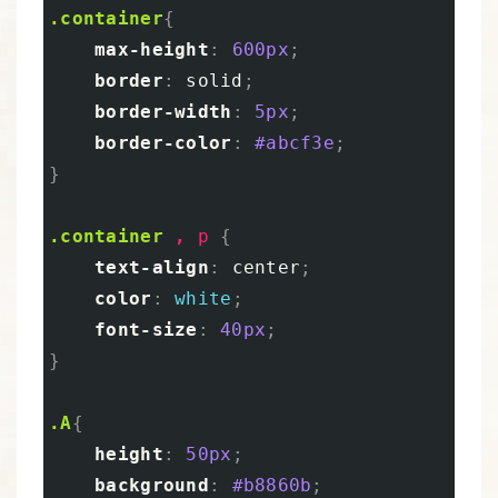
.container
{
max-height
:
600px
;
border
:
solid
;
border-width
:
5px
;
border-color
:
#abcf3e
;
}
.container
,
p
{
text-align
:
center
;
color
:
white
;
font-size
:
40px
;
}
.A
{
height
:
50px
;
background
:
#b8860b
;