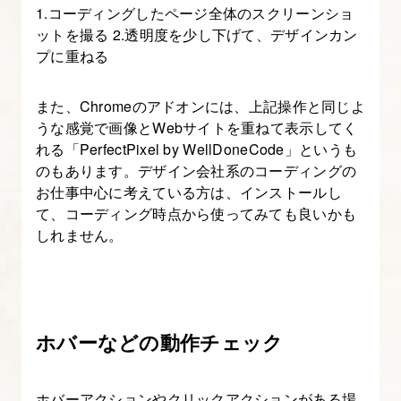
1.コーディングしたページ全体のスクリーンショ
ン
ットを撮る 2.透明度を少し下げて、デザインカン
グ
プに重ねる
編
～
また、Chromeのアドオンには、上記操作と同じよ
うな感覚で画像とWebサイトを重ねて表示してく
8.
れる「PerfectPixel by WellDoneCode」というも
ク
のもあります。デザイン会社系のコーディングの
お仕事中心に考えている方は、インストールし
ラ
て、コーディング時点から使ってみても良いかも
イ
しれません。
ア
ン
ト
検
ホバーなどの動作チェック
査
～
ご
ホバーアクションやクリックアクションがある場