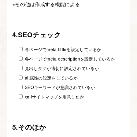
契
※その他は作成する機能による
約
の
種
4.SEOチェック
類
を
各ページでmeta tittleを設定しているか
知
各ページでmeta descriptionを設定しているか
り、
見出しタグが適切に設定されているか
契
alt属性の設定をしているか
約
書
SEOキーワードが意識されているか
を
xmlサイトマップを用意したか
作
成
す
5.そのほか
る