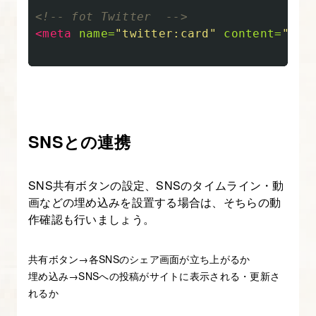
<!-- fot Twitter  -->
<meta
name=
"twitter:card"
content=
"カー
SNSとの連携
SNS共有ボタンの設定、SNSのタイムライン・動
画などの埋め込みを設置する場合は、そちらの動
作確認も行いましょう。
共有ボタン→各SNSのシェア画面が立ち上がるか
埋め込み→SNSへの投稿がサイトに表示される・更新さ
れるか