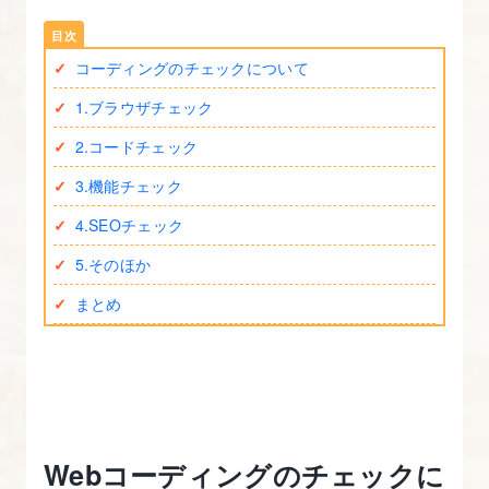
講
座
コーディングのチェックについて
の
内
1.ブラウザチェック
容・
2.コードチェック
進
3.機能チェック
め
4.SEOチェック
方
5.そのほか
2.
まとめ
見
積
書
の
作
Webコーディングのチェックに
成