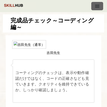
完成品チェック～コーディング
編～
お
仕
事
の
吉田先生
進
め
方
コーティングのチェックは、表示や動作確
講
認だけではなく、コードの正確さなども見
ていきます。クオリティを維持できている
座
か、しっかり確認しましょう。
1.
本