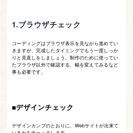
成
す
る
1.ブラウザチェック
6.
完
コーディングはブラウザ表示を見ながら進めてい
成
きますが、完成したタイミングでもう一度しっか
りと見直しをしましょう。制作のために使ってい
品
たブラウザ以外で確認する、幅を変えてみるなど
チ
事も必要です。
ェ
ッ
ク
～
■デザインチェック
デ
ザ
イ
デザインカンプのとおりに、Webサイトが出来て
いるかをチェックします。
ン