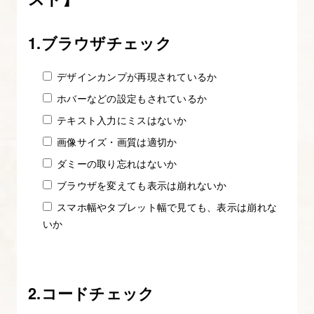
明
確
1.ブラウザチェック
化
す
デザインカンプが再現されているか
る
ホバーなどの設定もされているか
テキスト入力にミスはないか
3.
画像サイズ・画質は適切か
見
積
ダミーの取り忘れはないか
書
ブラウザを変えても表示は崩れないか
の
スマホ幅やタブレット幅で見ても、表示は崩れな
作
いか
成
②
工
2.コードチェック
程