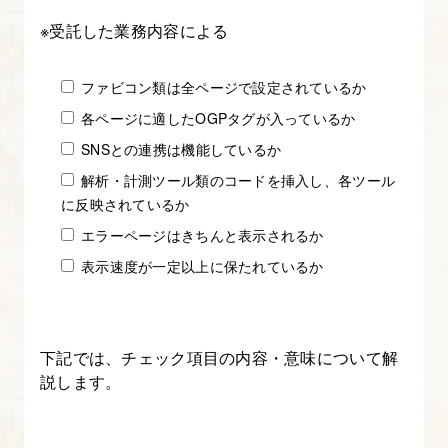
※受託した業務内容による
5.
ミ
ー
ファビコン類は全ページで設定されているか
テ
各ページに適したOGPタグが入っているか
ィ
SNSとの連携は機能しているか
ン
解析・計測ツール類のコードを挿入し、各ツール
グ
に反映されているか
を
エラーページはきちんと表示されるか
行
表示速度が一定以上に保たれているか
い、
仕
様
下記では、チェック項目の内容・意味について解
書
説します。
を
作