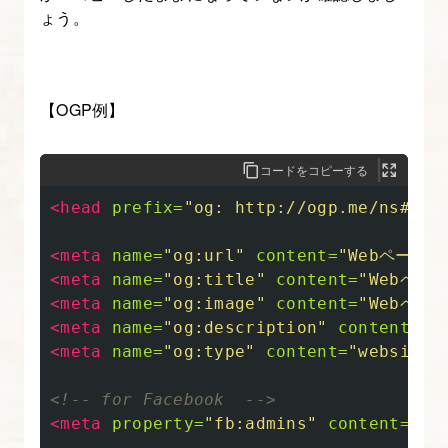
ょう。
【OGP例】
コードをコピーする
<head
prefix=
"og: http://ogp.me/ns#"
>
<meta
name=
"og:url"
content=
"Webページの
<meta
name=
"og:title"
content=
"Webペー
<meta
name=
"og:image"
content=
"Webペ
<meta
name=
"og:description"
content=
"
<meta
name=
"og:type"
content=
"website
<!-- for Facebook  -->
<meta
property=
"fb:admins"
content=
"ad