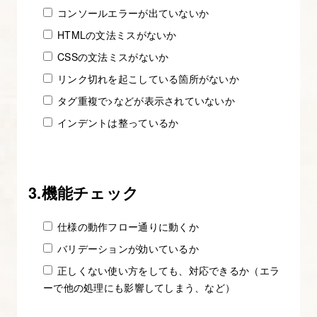
か
コンソールエラーが出ていないか
ら
HTMLの文法ミスがないか
金
CSSの文法ミスがないか
額
リンク切れを起こしている箇所がないか
を
タグ重複で>などが表示されていないか
算
インデントは整っているか
出
し、
見
積
3.機能チェック
書
を
仕様の動作フロー通りに動くか
作
バリデーションが効いているか
る
正しくない使い方をしても、対応できるか（エラ
ーで他の処理にも影響してしまう、など）
4.