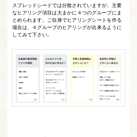
成
スプレッドシードでは分散されていますが、主要
す
なヒアリング項目は大まかに４つのグループにま
る
とめられます。ご自身でヒアリングシートを作る
場合は、４グループのヒアリングが出来るように
6.
してみて下さい。
完
成
品
チ
ェ
ッ
ク
～
デ
ザ
イ
ン