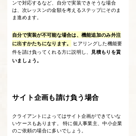
ンで対応するなど、自分で実装できそうな場合
ン
は、次レッスンの金額を考えるステップにそのま
グ
ま進めます。
編
～
自分で実装が不可能な場合は、機能追加のみ外注
に出すかたちになります。
ヒアリングした機能要
8.
件を請け負ってくれる方に説明し、
見積もりを貰
ク
いましょう。
ラ
イ
ア
ン
サイト企画も請け負う場合
ト
検
クライアントによってはサイト企画ができていな
査
いケースもあります。 特に個人事業主、中小企業
～
のご依頼の場合に多いでしょう。
ご