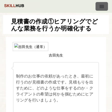
見積書の作成①ヒアリングでど
んな業務を行うか明確化する
お
仕
事
の
吉田先生
進
め
方
制作のお仕事の依頼があったとき、最初に
講
行うのが見積書の作成です。見積もりを出
すために、どのような仕事をするのか・ク
座
ライアントの希望は何かを掴むためにヒア
リングを行いましょう。
1.
本