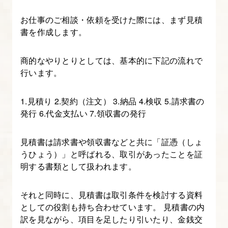
①
お仕事のご相談・依頼を受けた際には、まず見積
ヒ
書を作成します。
ア
リ
商的なやりとりとしては、基本的に下記の流れで
ン
行います。
グ
で
1.見積り 2.契約（注文） 3.納品 4.検収 5.請求書の
ど
発行 6.代金支払い 7.領収書の発行
ん
な
見積書は請求書や領収書などと共に「証憑（しょ
業
うひょう）」と呼ばれる、取引があったことを証
務
明する書類として扱われます。
を
行
それと同時に、見積書は取引条件を検討する資料
う
としての役割も持ち合わせています。 見積書の内
訳を見ながら、項目を足したり引いたり、金銭交
か