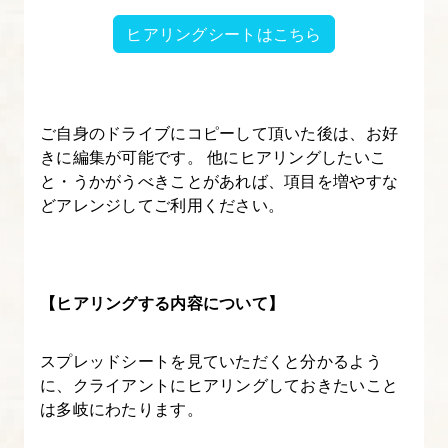
5.
ヒアリングシートはこちら
ミ
ー
テ
ご自身のドライブにコピーして頂いた後は、お好
ィ
きに編集が可能です。 他にヒアリングしたいこ
ン
と・うかがうべきことがあれば、項目を増やすな
グ
どアレンジしてご利用ください。
を
行
い、
【ヒアリングする内容について】
仕
様
スプレッドシートを見ていただくと分かるよう
書
に、クライアントにヒアリングしておきたいこと
を
は多岐にわたります。
作