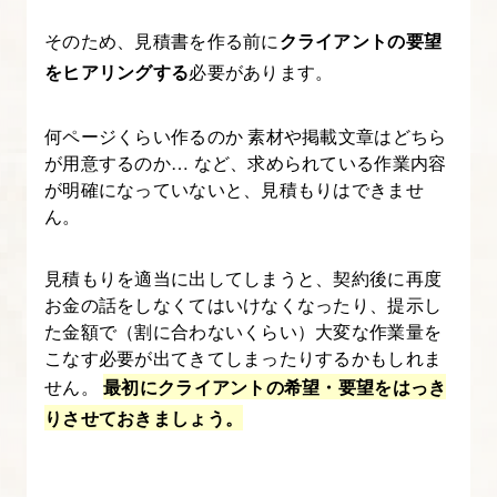
か
そのため、見積書を作る前に
クライアントの要望
ら
をヒアリングする
必要があります。
金
額
を
何ページくらい作るのか 素材や掲載文章はどちら
が用意するのか… など、求められている作業内容
算
が明確になっていないと、見積もりはできませ
出
ん。
し、
見
見積もりを適当に出してしまうと、契約後に再度
積
お金の話をしなくてはいけなくなったり、提示し
書
た金額で（割に合わないくらい）大変な作業量を
を
こなす必要が出てきてしまったりするかもしれま
作
せん。
最初にクライアントの希望・要望をはっき
る
りさせておきましょう。
4.