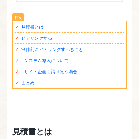
講
座
の
見積書とは
内
ヒアリングする
容・
進
制作前にヒアリングすべきこと
め
- システム導入について
方
- サイト企画も請け負う場合
2.
まとめ
見
積
書
の
作
見積書とは
成