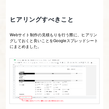
契
約
の
ヒアリングすべきこと
種
類
Webサイト制作の見積もりを行う際に、ヒアリン
を
グしておくと良いことをGoogleスプレッドシート
知
にまとめました。
り、
契
約
書
を
作
成
す
る