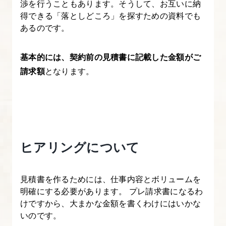
渉を行うこともあります。そうして、お互いに納
明
得できる「落としどころ」を探すための資料でも
確
あるのです。
化
す
基本的には、契約前の見積書に記載した金額がご
る
請求額
となります。
3.
見
積
書
ヒアリングについて
の
作
成
見積書を作るためには、仕事内容とボリュームを
②
明確にする必要があります。 プレ請求書になるわ
工
けですから、大まかな金額を書くわけにはいかな
いのです。
程