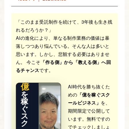
「このまま受託制作を続けて、3年後も生き残
れるだろうか？」
AIの進化により、単なる制作業務の価値は暴
落しつつあり悩んでいる。そんな人は多いと
THE RE
思います。しかし、悲観する必要はありませ
AL STO
RY
ん。 今こそ
「作る側」から「教える側」へ回
るチャンス
です。
億
AI時代を勝ち抜くた
を
めの
「億を稼ぐスク
稼
ールビジネス」
を、
ぐ
期間限定で公開して
ス
います。無料ですの
ク
でチェックしましょ