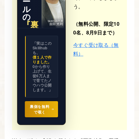
ー
う。
ル
の
『裏
Skillhub代表
（無料公開、限定10
吉田 光利
側』
0名、8月9日まで）
※ 期間限
「実はこの
今すぐ受け取る（無
定公開
Skillhub
ビジネス
の設計図
も、
料）
を
僕１人で作
全て見せ
りました。
ます。
0から作り
上げて、生
徒6万人ま
で育てたノ
ウハウ公開
します。 」
裏側を無料
で覗く