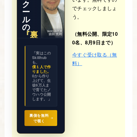
ク
でチェックしましょ
ー
う。
ル
の
『裏
Skillhub代表
（無料公開、限定10
吉田 光利
側』
0名、8月9日まで）
※ 期間限
「実はこの
今すぐ受け取る（無
定公開
Skillhub
ビジネス
の設計図
も、
料）
を
僕１人で作
全て見せ
りました。
ます。
0から作り
上げて、生
徒6万人ま
で育てたノ
ウハウ公開
します。 」
裏側を無料
で覗く