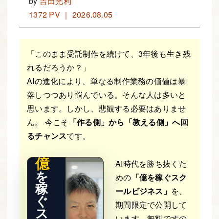
by
吉田光利
1372 PV ｜ 2026.08.05
「このまま受託制作を続けて、3年後も生き残
れるだろうか？」
AIの進化により、単なる制作業務の価値は暴
落しつつあり悩んでいる。そんな人は多いと
THE RE
思います。しかし、悲観する必要はありませ
AL STO
RY
ん。 今こそ
「作る側」から「教える側」へ回
るチャンス
です。
億
AI時代を勝ち抜くた
を
めの
「億を稼ぐスク
稼
ールビジネス」
を、
ぐ
期間限定で公開して
ス
います。無料ですの