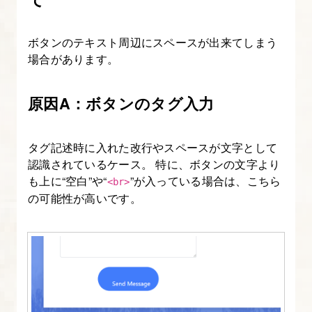
13.
記
ボタンのテキスト周辺にスペースが出来てしまう
事
場合があります。
ペ
ー
原因A：ボタンのタグ入力
ジ
を
作
タグ記述時に入れた改行やスペースが文字として
る
認識されているケース。 特に、ボタンの文字より
～
も上に“空白”や“
”が入っている場合は、こちら
<br>
の可能性が高いです。
記
事
下
エ
リ
ア