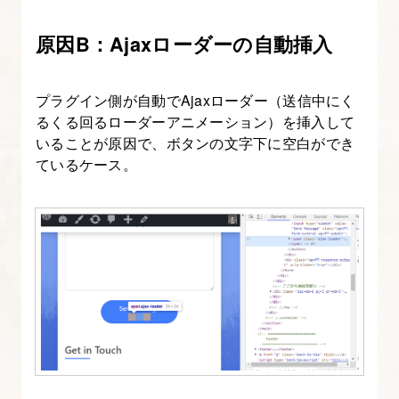
る
原因B：Ajaxローダーの自動挿入
15.
フ
プラグイン側が自動でAjaxローダー（送信中にく
ロ
るくる回るローダーアニメーション）を挿入して
ン
いることが原因で、ボタンの文字下に空白ができ
ト
ているケース。
ペ
ー
ジ
（front-
page.php）
を
作
成
す