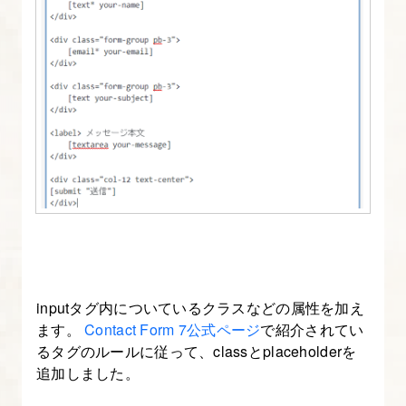
index.php
に
ブ
ロ
グ
一
覧
を
表
示
す
る
inputタグ内についているクラスなどの属性を加え
ます。
Contact Form 7公式ページ
で紹介されてい
8.
るタグのルールに従って、classとplaceholderを
追加しました。
index.php
に