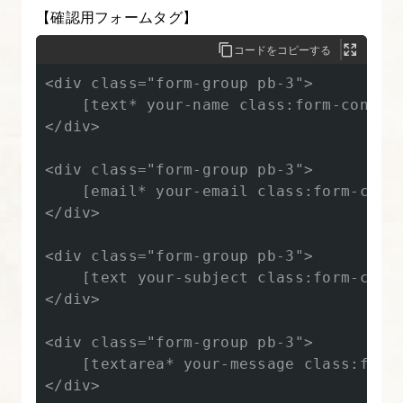
【確認用フォームタグ】
に
パ
コードをコピーする
ン
<div class="form-group pb-3">

く
    [text* your-name class:form-control
ず
</div>

リ
ス
<div class="form-group pb-3">

    [email* your-email class:form-contr
ト
</div>

を
実
<div class="form-group pb-3">

装
    [text your-subject class:form-contr
す
</div>

る
<div class="form-group pb-3">

    [textarea* your-message class:form-
10.
</div>

sidebar.php