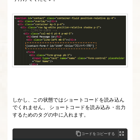
成
す
る
4.
Web
サ
イ
ト
の
構
成
しかし、この状態ではショートコードを読み込ん
でくれません。 ショートコードを読み込み・出力
パ
するためのタグの中に入れます。
ー
ツ
ご
コードをコピーする