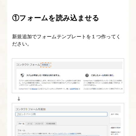
境
の
①フォームを読み込ませる
用
意
新規追加でフォームテンプレートを１つ作ってく
ださい。
2.
ユ
ー
ザ
ー
ア
バ
↓
タ
ー
画
像