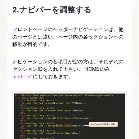
2.ナビバーを調整する
整
17.
フロントページのヘッダーナビゲーションは、他
フ
のページとは違い、ページ内の各セクションへの
ロ
移動が目的です。
ン
ト
ナビゲーションの各項目が空の方は、それぞれの
ペ
セクションIDを入れて下さい。 HOMEのみ
にしておきます。
ー
href="#"
ジ・
記
事
一
覧
ペ
ー