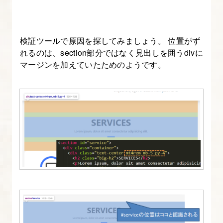
ダ
ー
を
検証ツールで原因を探してみましょう。 位置がず
変
れるのは、section部分ではなく見出しを囲うdivに
マージンを加えていたためのようです。
え
る
方
法