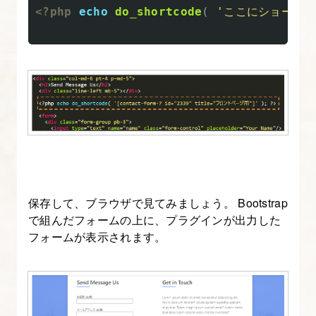
と
<?php
echo
do_shortcode
(
'ここにショートコ
に
テ
ン
プ
レ
ー
ト
化
す
る
保存して、ブラウザで見てみましょう。 Bootstrap
で組んだフォームの上に、プラグインが出力した
フォームが表示されます。
5.
header.php
を
調