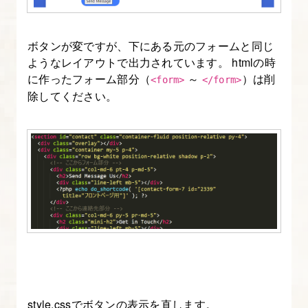
ト
内
ボタンが変ですが、下にある元のフォームと同じ
検
ようなレイアウトで出力されています。 htmlの時
索
に作ったフォーム部分（
～
）は削
<form>
</form>
が
除してください。
出
来
る
よ
う
に
す
る
12.
記
style.cssでボタンの表示を直します。