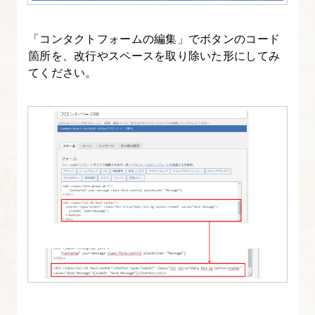
～
「コンタクトフォームの編集」でボタンのコード
14.
箇所を、改行やスペースを取り除いた形にしてみ
カ
てください。
ス
タ
ム
投
稿
タ
イ
プ
を
作
成
す