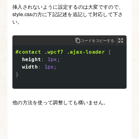
る
挿入されないように設定するのは大変ですので、
style.cssの方に下記記述を追記して対応して下さ
16.
い。
お
問
コードをコピーする
い
合
#contact
.wpcf7
.ajax-loader
{
height
:
1px
;
わ
width
:
1px
;
せ
}
フ
ォ
ー
他の方法を使って調整しても構いません。
ム
作
成
と
調