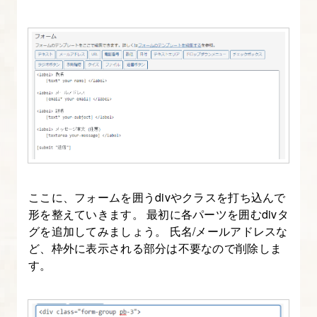
で
カ
テ
ゴ
リ
ー
や
記
事
ここに、フォームを囲うdivやクラスを打ち込んで
を
形を整えていきます。 最初に各パーツを囲むdivタ
作
グを追加してみましょう。 氏名/メールアドレスな
成
ど、枠外に表示される部分は不要なので削除しま
す
す。
る
7.