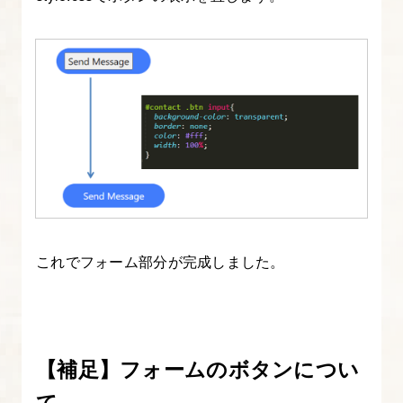
事
ペ
ー
ジ
を
作
る
～
投
稿
本
これでフォーム部分が完成しました。
文
ま
で
～
【補足】フォームのボタンについ
て