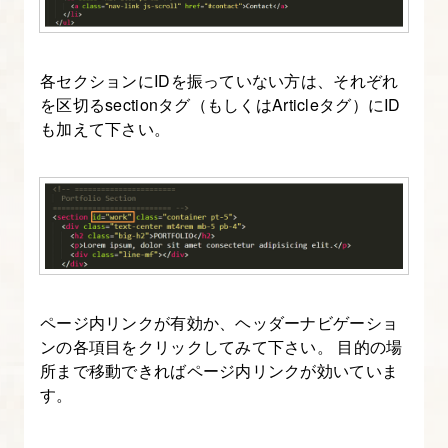
ジ
の
割
各セクションにIDを振っていない方は、それぞれ
を区切るsectionタグ（もしくはArticleタグ）にID
当
も加えて下さい。
て
18.
記
事
の
カ
ページ内リンクが有効か、ヘッダーナビゲーショ
テ
ンの各項目をクリックしてみて下さい。 目的の場
ゴ
所まで移動できればページ内リンクが効いていま
リ
す。
ー
を