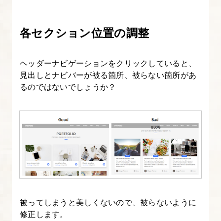
表
示
各セクション位置の調整
す
る
ヘッダーナビゲーションをクリックしていると、
見出しとナビバーが被る箇所、被らない箇所があ
19.
るのではないでしょうか？
フ
ロ
ン
ト
ペ
ー
ジ
の
被ってしまうと美しくないので、被らないように
ヘ
修正します。
ッ