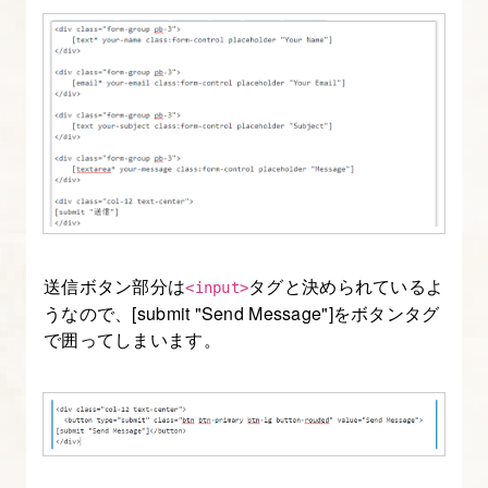
ペ
ー
ジ
ネ
ー
シ
ョ
ン
を
送信ボタン部分は
タグと決められているよ
<input>
実
うなので、[submit
Send Message
]をボタンタグ
装
で囲ってしまいます。
す
る
9.
index.php