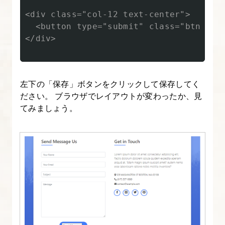
に
<div class="col-12 text-center">

ウ
  <button type="submit" class="btn btn-
ィ
</div>

ジ
ェ
ッ
左下の「保存」ボタンをクリックして保存してく
ト
ださい。 ブラウザでレイアウトが変わったか、見
を
てみましょう。
追
加
す
る
11.
サ
イ