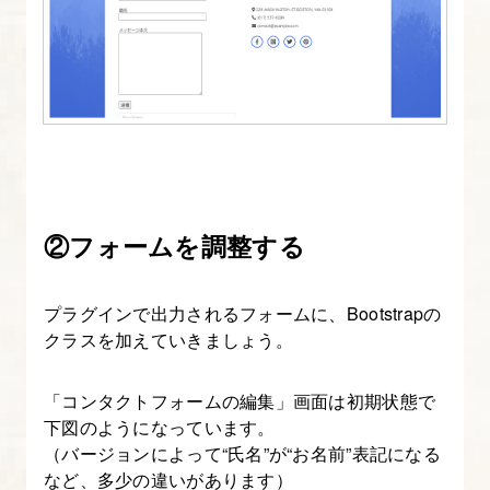
整
し、
ナ
ビ
ゲ
ー
シ
ョ
②フォームを調整する
ン
を
設
プラグインで出力されるフォームに、Bootstrapの
クラスを加えていきましょう。
定
す
「コンタクトフォームの編集」画面は初期状態で
る
下図のようになっています。
（バージョンによって“氏名”が“お名前”表記になる
6.
など、多少の違いがあります）
WordPress