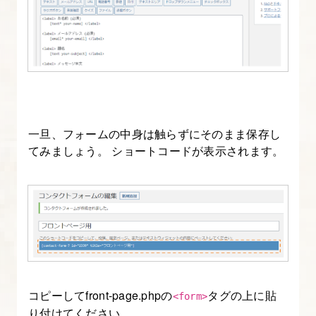
を
設
定
す
る
3.
一旦、フォームの中身は触らずにそのまま保存し
テ
てみましょう。 ショートコードが表示されます。
ー
マ
フ
ォ
ル
ダ
を
コピーしてfront-page.phpの
タグの上に貼
<form>
作
り付けてください。