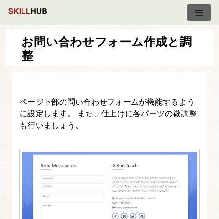
お問い合わせフォーム作成と調
整
【BOOTSTRAP
課
題】
ページ下部の問い合わせフォームが機能するよう
WordPress
に設定します。 また、仕上げに各パーツの微調整
テ
も行いましょう。
ー
マ
に
す
る
（ポ
ー