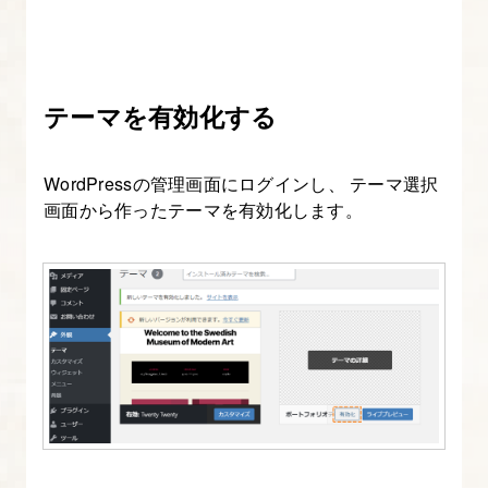
事
ペ
ー
ジ
テーマを有効化する
を
作
WordPressの管理画面にログインし、 テーマ選択
る
画面から作ったテーマを有効化します。
～
投
稿
本
文
ま
で
～