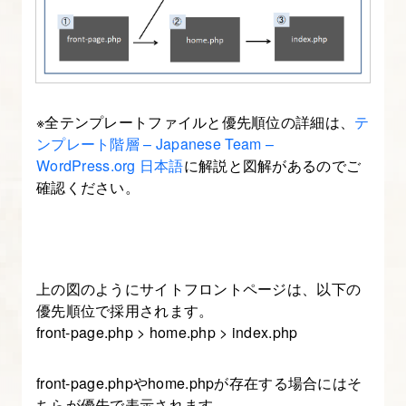
を
設
定
す
る
※全テンプレートファイルと優先順位の詳細は、
テ
ンプレート階層 – Japanese Team –
3.
WordPress.org 日本語
に解説と図解があるのでご
テ
確認ください。
ー
マ
フ
ォ
上の図のようにサイトフロントページは、以下の
優先順位で採用されます。
ル
front-page.php > home.php > index.php
ダ
を
front-page.phpやhome.phpが存在する場合にはそ
作
ちらが優先で表示されます。