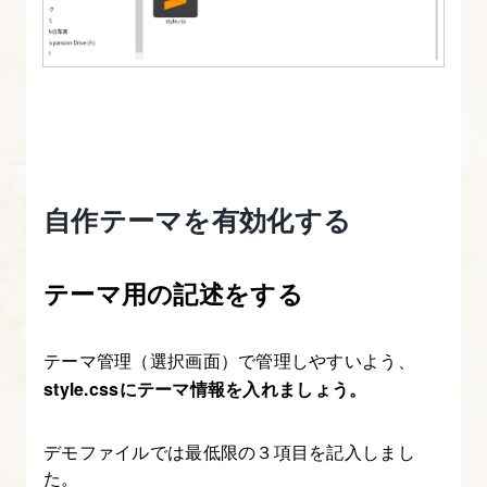
に
パ
ン
く
ず
リ
ス
自作テーマを有効化する
ト
を
テーマ用の記述をする
実
装
す
テーマ管理（選択画面）で管理しやすいよう、
る
style.cssにテーマ情報を入れましょう。
10.
デモファイルでは最低限の３項目を記入しまし
sidebar.php
た。