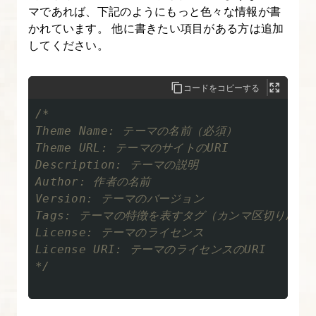
ト
マであれば、下記のようにもっと色々な情報が書
かれています。 他に書きたい項目がある方は追加
内
してください。
検
索
が
コードをコピーする
出
/*

来
Theme Name: テーマの名前（必須）

る
Theme URL: テーマのサイトのURI

Description: テーマの説明

よ
Author: 作者の名前

う
Version: テーマのバージョン

に
Tags: テーマの特徴を表すタグ（カンマ区切り/オプ
す
License: テーマのライセンス

る
License URI: テーマのライセンスのURI

*/
12.
記