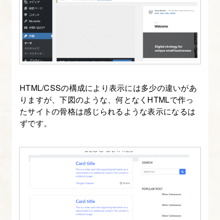
～
14.
カ
ス
タ
ム
HTML/CSSの構成により表示には多少の違いがあ
投
りますが、下図のような、何となくHTMLで作っ
たサイトの骨格は感じられるような表示になるは
稿
ずです。
タ
イ
プ
を
作
成
す