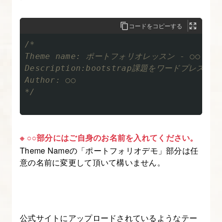
に
ウ
コードをコピーする
ィ
/*

ジ
Theme name: ポートフォリオレッスン - ○○

ェ
Description:bootstrap課題をワードプレス化
ッ
Author: ○○

ト
*/
を
追
加
※ ○○部分にはご自身のお名前を入れてください。
す
Theme Nameの「ポートフォリオデモ」部分は任
る
意の名前に変更して頂いて構いません。
11.
サ
イ
公式サイトにアップロードされているようなテー