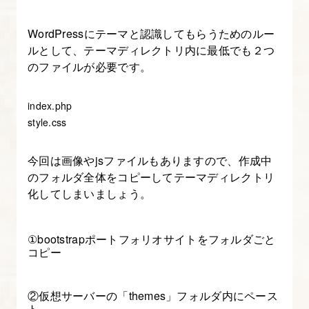
整
し、
WordPressにテーマと認識してもらうためのルー
ナ
ルとして、テーマディレクトリ内に最低でも２つ
ビ
のファイルが必要です。
ゲ
ー
index.php
シ
style.css
ョ
ン
今回は画像やjsファイルもありますので、作成中
を
のフォルダ全体をコピーしてテーマディレクトリ
化してしまいましょう。
設
定
す
①bootstrapポートフォリオサイトをフォルダごと
コピー
る
6.
②仮想サーバーの「themes」フォルダ内にペース
ト
WordPress