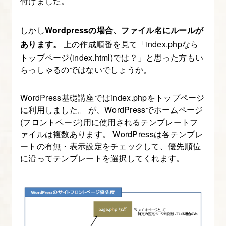
付けました。
境
の
しかし
Wordpressの場合、ファイル名にルールが
用
あります。
上の作成順番を見て「index.phpなら
意
トップページ(index.html)では？」と思った方もい
らっしゃるのではないでしょうか。
2.
ユ
WordPress基礎講座ではindex.phpをトップページ
ー
に利用しました。 が、WordPressでホームページ
ザ
(フロントページ)用に使用されるテンプレートフ
ー
ァイルは複数あります。 WordPressは各テンプレ
ートの有無・表示設定をチェックして、優先順位
ア
に沿ってテンプレートを選択してくれます。
バ
タ
ー
画
像