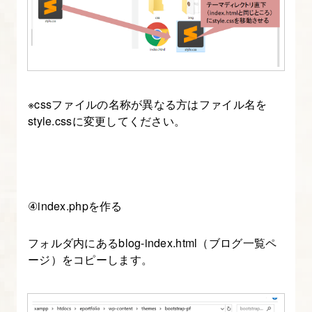
index.php
に
ブ
ロ
グ
※cssファイルの名称が異なる方はファイル名を
一
style.cssに変更してください。
覧
を
表
示
④index.phpを作る
す
る
フォルダ内にあるblog-index.html（ブログ一覧ペ
ージ）をコピーします。
8.
index.php
に