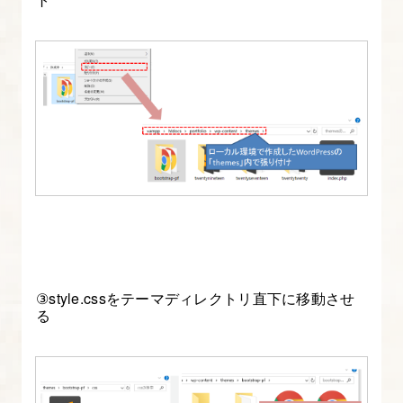
で
カ
テ
ゴ
リ
ー
や
記
事
を
作
③style.cssをテーマディレクトリ直下に移動させ
成
る
す
る
7.