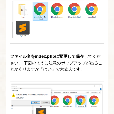
ペ
ー
ジ
ネ
ー
シ
ョ
ン
ファイル名をindex.phpに変更して保存
してくだ
さい。 下図のように注意のポップアップが出るこ
を
とがありますが「はい」で大丈夫です。
実
装
す
る
9.
index.php