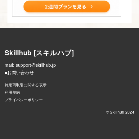
整
17.
フ
ロ
ン
Skillhub [スキルハブ]
ト
mail:
support@skillhub.jp
ペ
■お問い合わせ
ー
ジ・
特定商取引に関する表示
利用規約
記
プライバシーポリシー
事
一
© Skillhub 2024
覧
ペ
ー