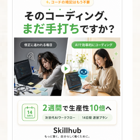
る
16.
お
問
い
合
わ
せ
フ
ォ
ー
ム
作
成
と
調