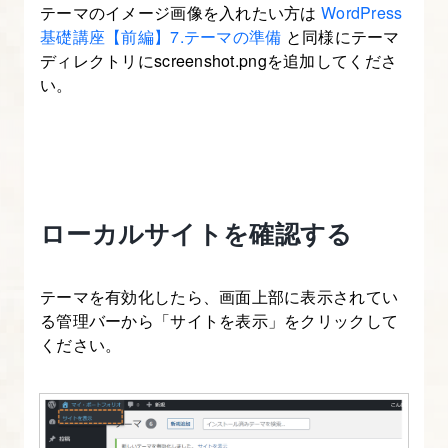
13.
テーマのイメージ画像を入れたい方は
WordPress
記
基礎講座【前編】7.テーマの準備
と同様にテーマ
ディレクトリにscreenshot.pngを追加してくださ
事
い。
ペ
ー
ジ
を
作
ローカルサイトを確認する
る
～
記
テーマを有効化したら、画面上部に表示されてい
事
る管理バーから「サイトを表示」をクリックして
下
ください。
エ
リ
ア