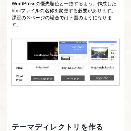
と
WordPressの優先順位と一致するよう、作成した
に
htmlファイルの名称を変更する必要があります。
課題の３ページの場合では下図のようになりま
テ
す。
ン
プ
レ
ー
ト
化
す
る
5.
header.php
を
調
テーマディレクトリを作る