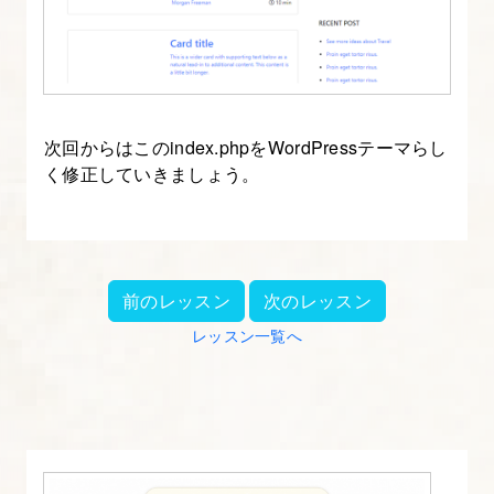
る
15.
フ
ロ
次回からはこのindex.phpをWordPressテーマらし
ン
く修正していきましょう。
ト
ペ
ー
ジ
前のレッスン
次のレッスン
（front-
レッスン一覧へ
page.php）
を
作
成
す