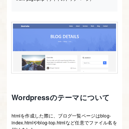
ト
フ
ォ
リ
オ）
1.
解
説
の
流
れ
Wordpressのテーマについて
と
開
htmlを作成した際に、ブログ一覧ページはblog-
発
index.htmlやblog-top.htmlなど任意でファイル名を
環