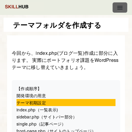
テーマフォルダを作成する
【BOOTSTRAP
課
今回から、index.php(ブログ一覧)作成に部分に入
題】
ります。 実際にポートフォリオ課題をWordPress
WordPress
テーマに移し替えていきましょう。
テ
ー
マ
【作成順序】
開発環境の用意
に
テーマ初期設定
す
index.php（一覧表示)
る
sidebar.php（サイトバー部分）
（ポ
single.php（記事ページ）
ー
front-page.php（サイトのトップページ）