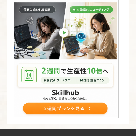
表
示
す
る
19.
フ
ロ
ン
ト
ペ
ー
ジ
の
ヘ
ッ