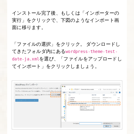
～
インストール完了後、もしくは「インポーターの
14.
実行」をクリックで、下図のようなインポート画
カ
面に移ります。
ス
タ
「ファイルの選択」をクリック。 ダウンロードし
てきたフォルダ内にある
ム
wordpress-theme-test-
を選び、「ファイルをアップロードし
投
date-ja.xml
てインポート」をクリックしましょう。
稿
タ
イ
プ
を
作
成
す