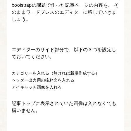
bootstrapの課題で作った記事ページの内容を、 そ
で
のままワードプレスのエディターに移していきま
カ
しょう。
テ
ゴ
リ
エディターのサイド部分で、以下の３つを設定し
ー
ておいてください。
や
記
カテゴリーを入れる（無ければ新規作成する）
事
ヘッダー出力用の抜粋文を入れる
を
アイキャッチ画像を入れる
作
成
記事トップに表示されていた画像は入れなくても
す
構いません。
る
7.