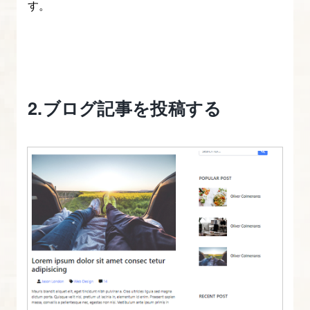
整
す。
し、
ナ
ビ
ゲ
ー
2.ブログ記事を投稿する
シ
ョ
ン
を
設
定
す
る
6.
WordPress