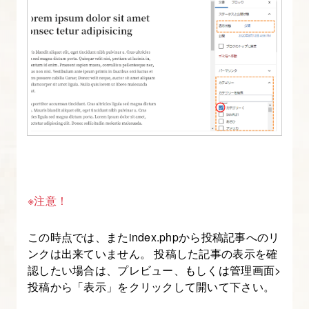
ペ
ー
ジ
ネ
ー
シ
ョ
ン
を
実
※注意！
装
す
この時点では、またindex.phpから投稿記事へのリ
る
ンクは出来ていません。 投稿した記事の表示を確
認したい場合は、プレビュー、もしくは管理画面>
9.
投稿から「表示」をクリックして開いて下さい。
index.php