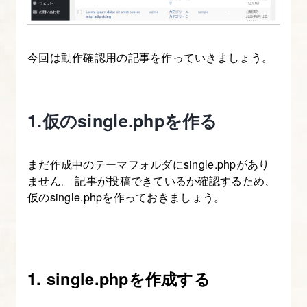
ト
フ
ォ
今回は動作確認用の記事を作っていきましょう。
リ
オ）
1.仮のsingle.phpを作る
1.
解
説
まだ作成中のテーマフォルダにsingle.phpがあり
ません。 記事が投稿できているか確認するため、
の
仮のsingle.phpを作っておきましょう。
流
れ
と
開
1. single.phpを作成する
発
環