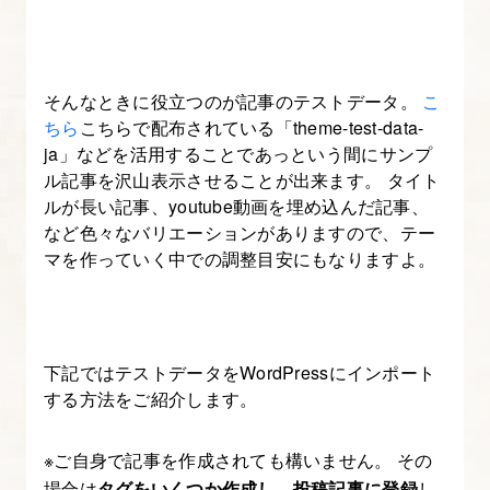
に
ウ
ィ
そんなときに役立つのが記事のテストデータ。
こ
ジ
ちら
こちらで配布されている「theme-test-data-
ェ
ja」などを活用することであっという間にサンプ
ッ
ル記事を沢山表示させることが出来ます。 タイト
ト
ルが長い記事、youtube動画を埋め込んだ記事、
など色々なバリエーションがありますので、テー
を
マを作っていく中での調整目安にもなりますよ。
追
加
す
る
下記ではテストデータをWordPressにインポート
する方法をご紹介します。
11.
サ
※ご自身で記事を作成されても構いません。 その
イ
場合は
タグをいくつか作成し、投稿記事に登録
し