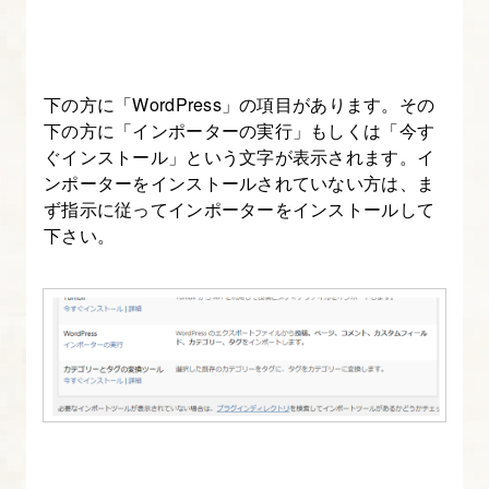
13.
記
事
ペ
下の方に「WordPress」の項目があります。その
下の方に「インポーターの実行」もしくは「今す
ー
ぐインストール」という文字が表示されます。イ
ジ
ンポーターをインストールされていない方は、ま
を
ず指示に従ってインポーターをインストールして
作
下さい。
る
～
記
事
下
エ
リ
ア