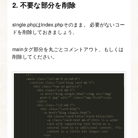
を
2. 不要な部分を削除
設
定
single.phpはindex.phpそのまま。 必要がないコー
す
ドを削除しておきましょう、
る
mainタグ部分を丸ごとコメントアウト、もしくは
3.
削除してください。
テ
ー
マ
フ
ォ
ル
ダ
を
作