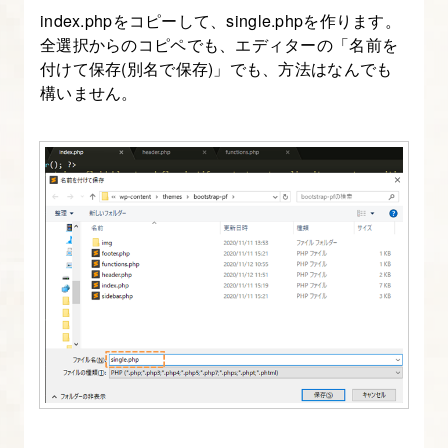
境
index.phpをコピーして、single.phpを作ります。
の
全選択からのコピペでも、エディターの「名前を
付けて保存(別名で保存)」でも、方法はなんでも
用
構いません。
意
2.
ユ
ー
ザ
ー
ア
バ
タ
ー
画
像