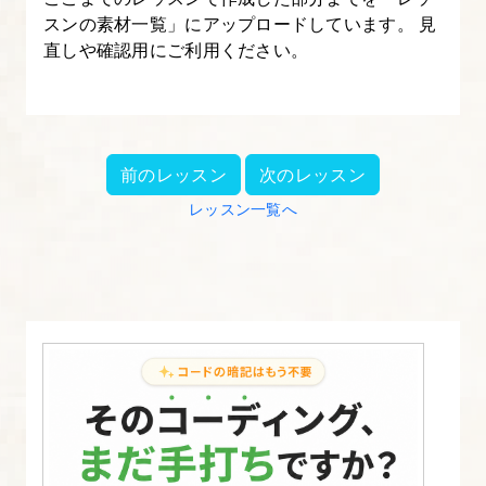
スンの素材一覧」にアップロードしています。 見
ジ
直しや確認用にご利用ください。
の
割
当
て
前のレッスン
次のレッスン
18.
レッスン一覧へ
記
事
の
カ
テ
ゴ
リ
ー
を