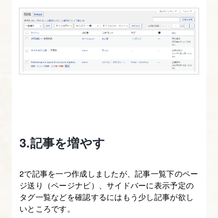
に
パ
ン
く
ず
リ
ス
ト
を
実
3.記事を増やす
装
す
る
2で記事を一つ作成しましたが、記事一覧下のペー
ジ送り（ページナビ）、サイドバーに表示予定の
タグ一覧などを確認するにはもう少し記事が欲し
10.
いところです。
sidebar.php