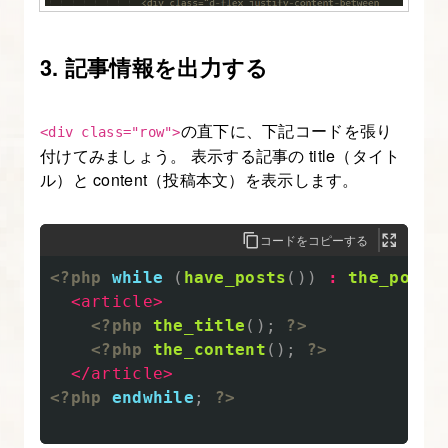
成
す
3. 記事情報を出力する
る
4.
の直下に、下記コードを張り
<div class="row">
Web
付けてみましょう。 表示する記事の title（タイト
サ
ル）と content（投稿本文）を表示します。
イ
ト
コードをコピーする
の
<?php
while
(
have_posts
())
:
the_post
(
構
<article>
成
<?php
the_title
();
?>
パ
<?php
the_content
();
?>
ー
</article>
ツ
<?php
endwhile
;
?>
ご