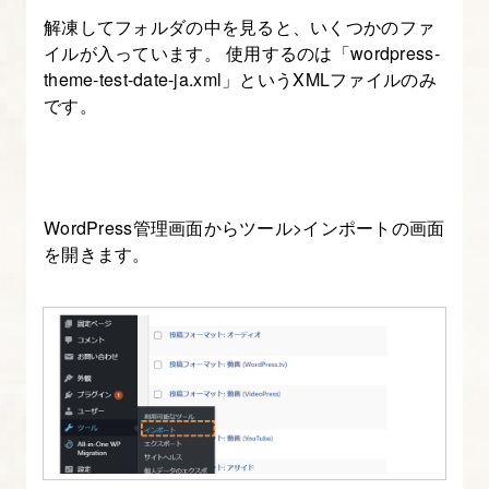
事
解凍してフォルダの中を見ると、いくつかのファ
ペ
イルが入っています。 使用するのは「wordpress-
ー
theme-test-date-ja.xml」というXMLファイルのみ
ジ
です。
を
作
る
～
WordPress管理画面からツール>インポートの画面
を開きます。
投
稿
本
文
ま
で
～