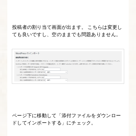
る
15.
フ
投稿者の割り当て画面が出ます。 こちらは変更し
ても良いですし、空のままでも問題ありません。
ロ
ン
ト
ペ
ー
ジ
（front-
page.php）
を
作
ページ下に移動して「添付ファイルをダウンロー
成
ドしてインポートする」にチェック。
す