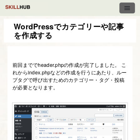
WordPressでカテゴリーや記事
を作成する
【BOOTSTRAP
課
題】
前回まででheader.phpの作成が完了しました。 こ
WordPress
れからindex.phpなどの作成を行うにあたり、ルー
テ
プタグで呼び出すためのカテゴリー・タグ・投稿
ー
が必要となります。
マ
に
す
る
（ポ
ー