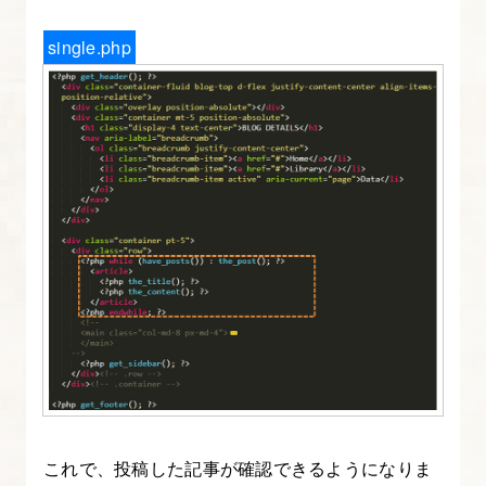
と
に
single.php
テ
ン
プ
レ
ー
ト
化
す
る
5.
header.php
を
調
これで、投稿した記事が確認できるようになりま