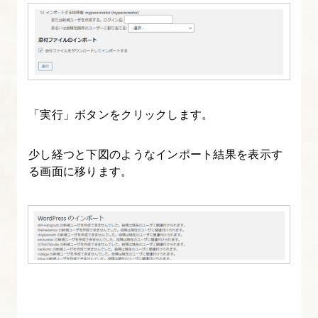
る
16.
お
問
い
「実行」ボタンをクリックします。
合
わ
少し経つと下図のようなインポート結果を表示す
せ
る画面に移ります。
フ
ォ
ー
ム
作
成
と
調