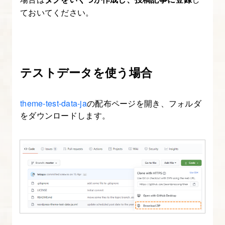
ト
ておいてください。
内
検
索
が
テストデータを使う場合
出
来
theme-test-data-ja
の配布ページを開き、フォルダ
る
をダウンロードします。
よ
う
に
す
る
12.
記