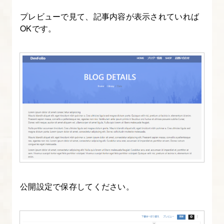
index.php
プレビューで見て、記事内容が表示されていれば
に
OKです。
ブ
ロ
グ
一
覧
を
表
示
す
る
公開設定で保存してください。
8.
index.php
に