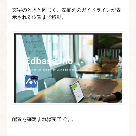
【フ
文字のときと同じく、左揃えのガイドラインが表
示される位置まで移動。
ォ
ト
シ
ョ
ッ
プ
入
門
講
座】
7.
マ
配置を確定すれば完了です。
ス
ク