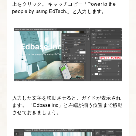
を
上をクリック。 キャッチコピー「Power to the
す
people by using EdTech.」と入力します。
る
（文
字
を
合
成
す
る）
【フ
ォ
入力した文字を移動させると、ガイドが表示され
ト
ます。 「Edbase inc」と左端が揃う位置まで移動
シ
させておきましょう。
ョ
ッ