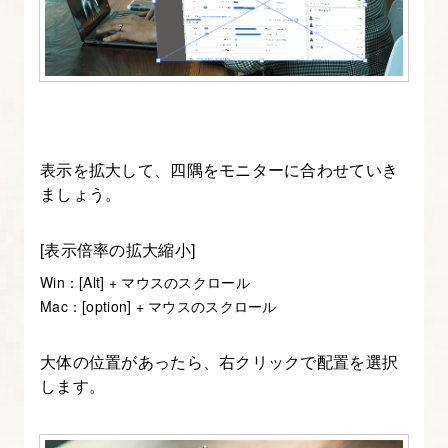
【フ
ォ
ト
シ
ョ
ッ
表示を拡大して、四隅をモニターに合わせていき
プ
ましょう。
入
門
[表示倍率の拡大縮小]
講
Win：[Alt] + マウスのスクロール
座】
Mac：[option] + マウスのスクロール
2.
大体の位置があったら、右クリックで配置を選択
photoshop
します。
の
レ