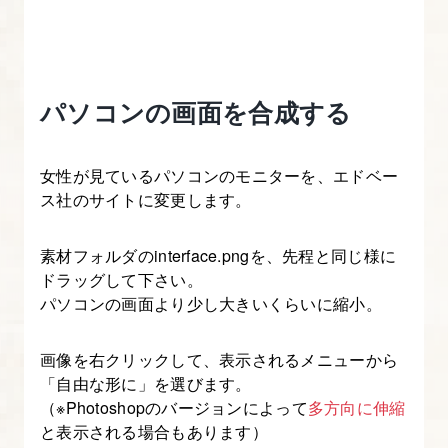
は
じ
め
て
パソコンの画面を合成する
の
WEB
女性が見ているパソコンのモニターを、エドベー
デ
ス社のサイトに変更します。
ザ
イ
素材フォルダのinterface.pngを、先程と同じ様に
ン
ドラッグして下さい。
パソコンの画面より少し大きいくらいに縮小。
1.
photoshop
画像を右クリックして、表示されるメニューから
の
「自由な形に」を選びます。
（※Photoshopのバージョンによって
多方向に伸縮
操
と表示される場合もあります）
作