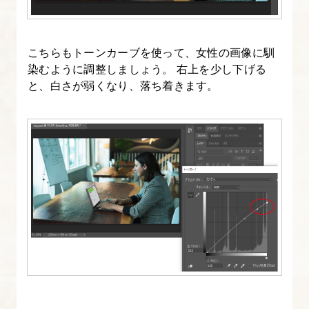
ォ
ト
シ
こちらもトーンカーブを使って、女性の画像に馴
ョ
染むように調整しましょう。 右上を少し下げる
ッ
と、白さが弱くなり、落ち着きます。
プ
入
門
講
座】
4.
ト
ー
ン
カ