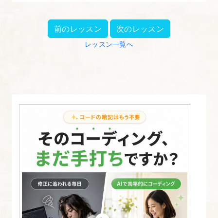
の
仕
前のレッスン
次のレッスン
組
レッスン一覧へ
み
と
使
い
方
【フ
ォ
ト
シ
ョ
ッ
プ
入