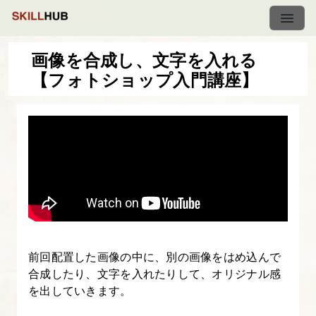
画像を合成し、文字を入れる
【フォトショップ入門講座】
フ
ォ
ト
シ
ョ
ッ
プ
入
門
前回配置した画像の中に、別の画像をはめ込んで
講
合成したり、文字を入れたりして、オリジナル感
座
を出していきます。
-