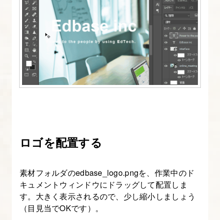
プ
入
門
講
座】
6.
移
動
ツ
ー
ロゴを配置する
ル
と
素材フォルダのedbase_logo.pngを、作業中のド
選
キュメントウィンドウにドラッグして配置しま
択
す。大きく表示されるので、少し縮小しましょう
範
（目見当でOKです）。
囲