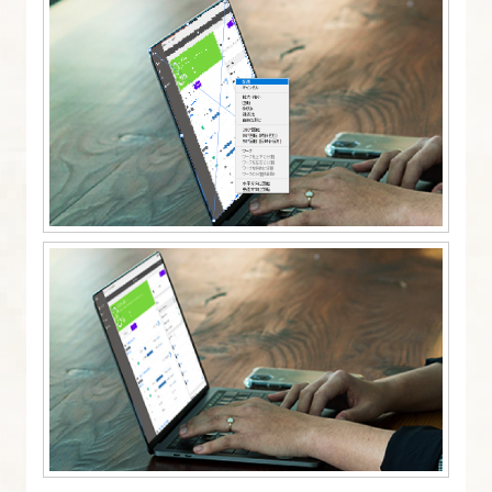
イ
ヤ
ー
を
知
る
【フ
ォ
ト
シ
ョ
ッ
プ
入
門
講