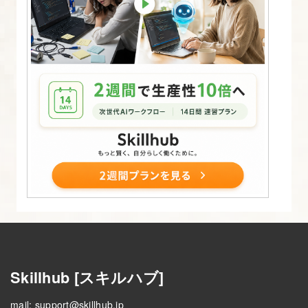
門
講
座】
8.
フ
ァ
ー
ス
ト
ビ
ュ
ー
画
Skillhub [スキルハブ]
像
を
mail:
support@skillhub.jp