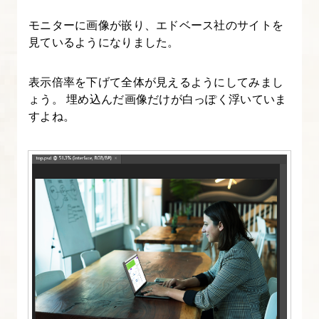
座】
モニターに画像が嵌り、エドベース社のサイトを
見ているようになりました。
3.
制
表示倍率を下げて全体が見えるようにしてみまし
作
ょう。 埋め込んだ画像だけが白っぽく浮いていま
フ
すよね。
ァ
イ
ル
の
保
存
と
形
式
【フ