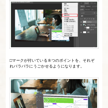
画
面
（イ
ン
タ
ー
フ
ェ
ー
□マークが付いている８つのポイントを、それぞ
ス）
れバラバラにうごかせるようになります。
を
把
握
し
よ
う