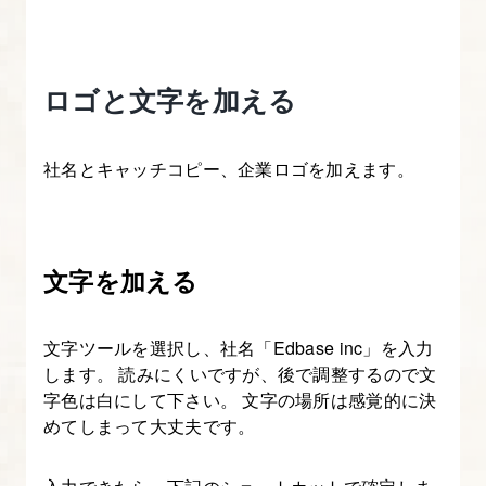
ー
ブ
を
ロゴと文字を加える
使
っ
た
社名とキャッチコピー、企業ロゴを加えます。
写
真
の
文字を加える
レ
タ
ッ
文字ツールを選択し、社名「Edbase inc」を入力
チ
します。 読みにくいですが、後で調整するので文
字色は白にして下さい。 文字の場所は感覚的に決
（補
めてしまって大丈夫です。
正）
【フ