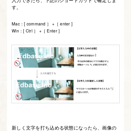
入力できたら、下記のショートカットで確定しま
ォ
す。
ト
シ
Mac：[ command ］ +［ enter ]
ョ
Win：[ Ctrl ］ +［ Enter ]
ッ
プ
入
門
講
座】
5.
文
字
入
れ
新しく文字を打ち込める状態になったら、画像の