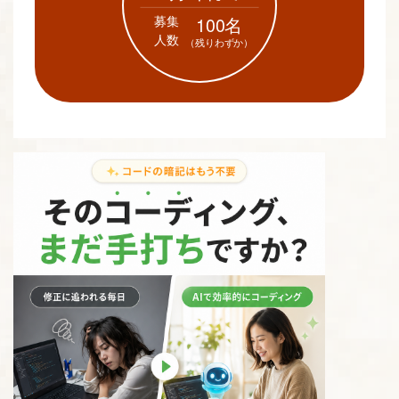
募集
100名
人数
（残りわずか）