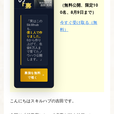
『裏
Skillhub代表
（無料公開、限定10
吉田 光利
側』
0名、8月9日まで）
※ 期間限
「実はこの
今すぐ受け取る（無
定公開
Skillhub
ビジネス
の設計図
も、
料）
を
僕１人で作
全て見せ
りました。
ます。
0から作り
上げて、生
徒6万人ま
で育てたノ
ウハウ公開
します。 」
裏側を無料
で覗く
こんにちはスキルハブの吉田です。