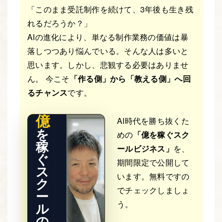
「このまま受託制作を続けて、3年後も生き残
れるだろうか？」
AIの進化により、単なる制作業務の価値は暴
落しつつあり悩んでいる。そんな人は多いと
THE RE
思います。しかし、悲観する必要はありませ
AL STO
RY
ん。 今こそ
「作る側」から「教える側」へ回
るチャンス
です。
億
AI時代を勝ち抜くた
を
めの
「億を稼ぐスク
稼
ールビジネス」
を、
ぐ
期間限定で公開して
ス
います。無料ですの
ク
でチェックしましょ
ー
う。
ル
の