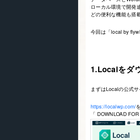
ローカル環境で開発途
どの便利な機能も搭
今回は「local by 
1.Localを
まずはLocalの公式
https://localwp.com/
「 DOWNLOAD FO