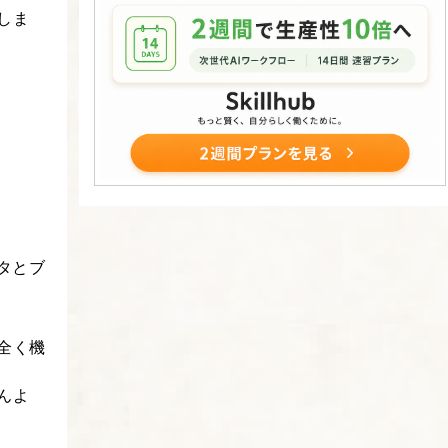
しま
タとブ
、全く機
んよ