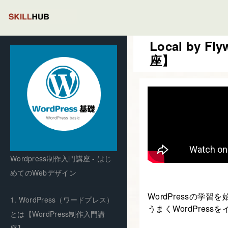
Local by
座】
Wordpress制作入門講座 - はじ
めてのWebデザイン
WordPressの
1. WordPress（ワードプレス）
うまくWordPre
とは【WordPress制作入門講