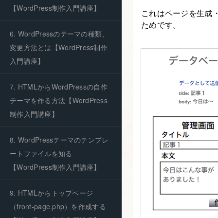
【WordPress制作入門講座】
これはページを生成・
ためです。
6. WordPressのテーマの種類、
変更方法とは【WordPress制作
入門講座】
7. HTMLからWordPressの自作
テーマを作る方法【WordPress
制作入門講座】
8. WordPressテーマのテンプレ
ートファイルを知る
【WordPress制作入門講座】
9. HTMLからトップページ
（front-page.php）を作成する