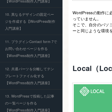
【WordPress制作入門講座】
WordPressの動
10. 異なるデザインの固定ペー
っていません。
ジを作成する【WordPress制作
そこで、自分のパソ
入門講座】
ーと同じような環境
11. プラグインContact form 7で
お問い合わせページを作る
【WordPress制作入門講座】
Local（Lo
12. 共通パーツを分離してテン
プレートファイル化する
【WordPress制作入門講座】
13. WordPressで投稿した記事
の一覧ページを作る
【WordPress制作入門講座】