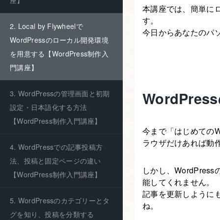
座】
本講座では、簡単に
す。
2. Local by Flywheelで
今日からあなたのパソ
WordPressのローカル開発環境
を用意する【WordPress制作入
門講座】
WordPr
3. WordPressの管理画面と初期
設定・日本語化する方法
【WordPress制作入門講座】
今まで「はじめてのW
ラウザだけあれば動
4. WordPressでの記事投稿方
法、投稿と固定ページの違い
しかし、WordPr
【WordPress制作入門講座】
能してくれません。
記事を更新しように
5. WordPressのカテゴリーとタ
ね。
グを知り、投稿を分類する