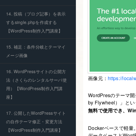
14. 投稿（ブログ記事）を表示
するsingle.phpを作成する
【WordPress制作入門講座】
15. 補足：条件分岐とテーマイ
メージ画像
16. WordPressサイトの公開方
画像元：
https://loca
法（さくらのレンタルサーバ使
用）【WordPress制作入門講
WordPresのテー
座】
by Flywheel）
無料で使用でき、Win
17. 公開したWordPressサイト
の自作テーマ修正・変更方法
Dockerベースで軽量
【WordPress制作入門講座】
データベースとWord