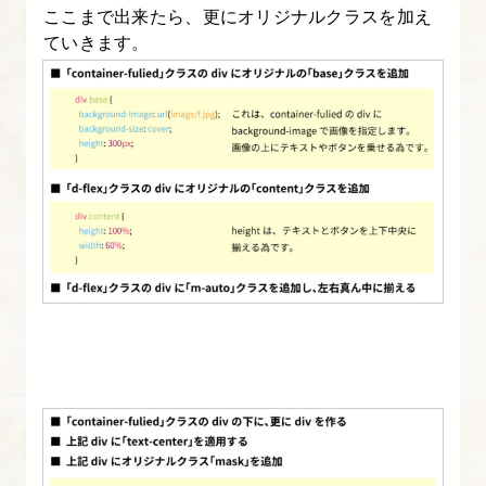
【図
ここまで出来たら、更にオリジナルクラスを加え
解
ていきます。
た
っ
ぷ
り
Bootstrap
入
門】
16.
Bootstrap
の
ユ
ー
テ
ィ