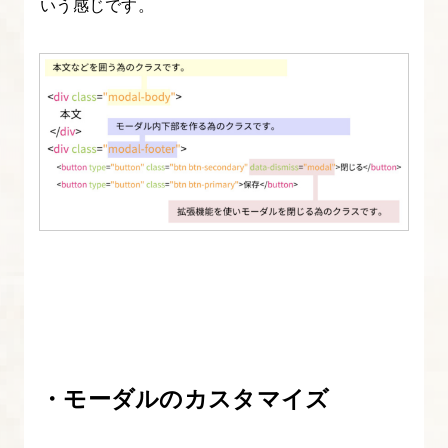
いう感じです。
よ
う
【図
解
た
っ
ぷ
り
Bootstrap
入
門】
9.
Bootstrap
・モーダルのカスタマイズ
の
フ