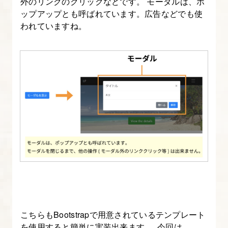
外のリンクのクリックなどです。 モーダルは、ポ
で
ップアップとも呼ばれています。広告などでも使
解
われていますね。
説
す
る
3.
Bootstrap
の
グ
リ
ッ
ド
を
理
こちらもBootstrapで用意されているテンプレート
解
を使用すると簡単に実装出来ます。 今回は、