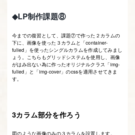
13.
Bootstrap
◆LP制作課題⑧
の
レ
今までの復習として、課題⑦で作った２カラムの
イ
下に、画像を使った３カラムと「container-
ア
fulied」を使ったシングルカラムを作成してみまし
ウ
ょう。こちらもグリッドシステムを使用し、画像
ト
がはみ出ない為に作ったオリジナルクラス「img-
方
fulied」と「img-cover」のcssを適用させてきま
法
す。
を
マ
ス
タ
3カラム部分を作ろう
ー
し
図のような画像のみの３カラムを設置します。