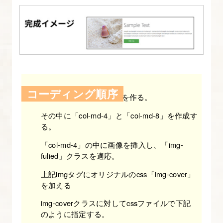
解
た
っ
ぷ
り
Bootstrap
コーディング順序
入
「container」と「row」を作る。
門】
その中に「col-md-4」と「col-md-8」を作成す
る。
11.
「col-md-4」の中に画像を挿入し、「img-
Bootstrap
fulied」クラスを適応。
の
ナ
上記imgタグにオリジナルのcss「img-cover」
を加える
ビ
ゲ
img-coverクラスに対してcssファイルで下記
のように指定する。
ー