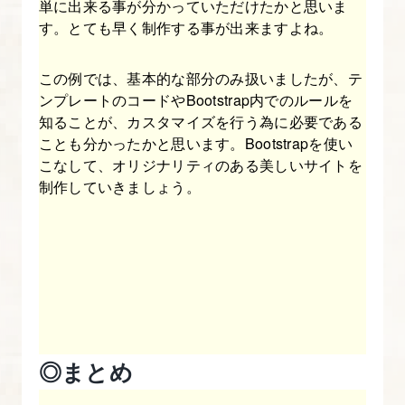
う
単に出来る事が分かっていただけたかと思いま
す。とても早く制作する事が出来ますよね。
25.
改
この例では、基本的な部分のみ扱いましたが、テ
ンプレートのコードやBootstrap内でのルールを
5.Bootstrap
知ることが、カスタマイズを行う為に必要である
の
ことも分かったかと思います。Bootstrapを使い
ナ
こなして、オリジナリティのある美しいサイトを
ビ
制作していきましょう。
ゲ
ー
シ
ョ
ン
を
理
◎まとめ
解
す