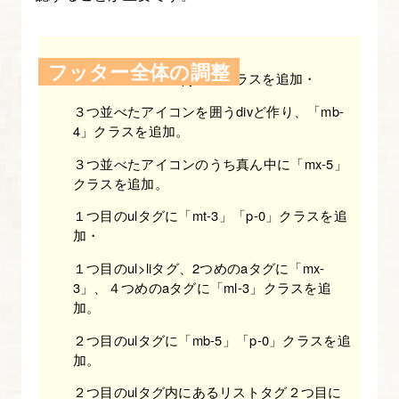
入
門】
フッター全体の調整
フッタータグに「py-5」クラスを追加・
19.
３つ並べたアイコンを囲うdivど作り、「mb-
Bootstrap
4」クラスを追加。
の
３つ並べたアイコンのうち真ん中に「mx-5」
モ
クラスを追加。
ー
ダ
１つ目のulタグに「mt-3」「p-0」クラスを追
加・
ル
を
１つ目のul>liタグ、2つめのaタグに「mx-
3」、４つめのaタグに「ml-3」クラスを追
理
加。
解
し
２つ目のulタグに「mb-5」「p-0」クラスを追
加。
て
実
２つ目のulタグ内にあるリストタグ２つ目に