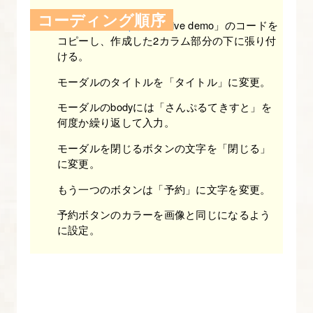
し
コーディング順序
Modal-Bootstrap
から「Live demo」のコードを
て
コピーし、作成した2カラム部分の下に張り付
実
ける。
装
モーダルのタイトルを「タイトル」に変更。
す
る
モーダルのbodyには「さんぷるてきすと」を
何度か繰り返して入力。
【図
解
モーダルを閉じるボタンの文字を「閉じる」
に変更。
た
っ
もう一つのボタンは「予約」に文字を変更。
ぷ
予約ボタンのカラーを画像と同じになるよう
り
に設定。
Bootstrap
入
門】