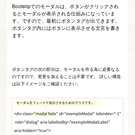
さ
Bootstrpでのモーダルは、ボタンがクリックされ
し
るとモーダルが表示される仕組みになっていま
い
す。ですので、最初にボタンタグが出てきます。
Bootstrap-
ボタンタグ内にはボタンに表示させる文言を書き
4
ます。
6.
[origin]
い
ボタンタグの次の部分は、モーダルを作る為に必要なも
ち
のですので、変更を加えることは不要です。 詳しい構造
は以下イメージをご確認ください。
ば
ん
や
さ
し
い
Bootstrap-