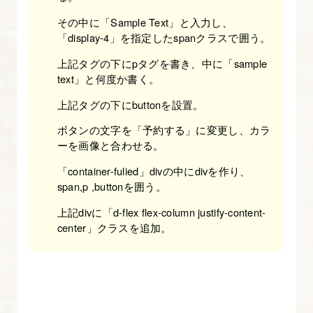
り
Bootstrap
その中に「Sample Text」と入力し、
「display-4」を指定したspanクラスで囲う。
入
門】
上記タグの下にpタグを書き、中に「sample
text」と何度か書く。
15.
上記タグの下にbuttonを設置。
Bootstrap
ボタンの文字を「予約する」に変更し、カラ
の
ーを画像と合わせる。
ボ
「container-fulied」divの中にdivを作り、
タ
span,p ,buttonを囲う。
ン
上記divに「d-flex flex-column justify-content-
を
center」クラスを追加。
理
解
す
る