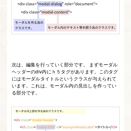
5
7.
[origin]
い
ち
ば
次は、編集を行っていく部分です。 まずモーダル
ん
ヘッダーのdiv内にｈ５タグがあります。このタグ
や
にはモーダルタイトルというクラスが与えられて
さ
います。これは、モーダル内の見出しを作ってい
し
る部分です。
い
Bootstrap-
6
8.