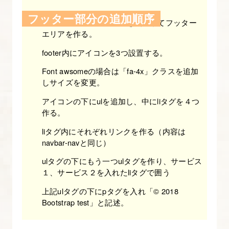
解
フッター部分の追加順序
「footer class="footer"」を使用してフッター
た
エリアを作る。
っ
footer内にアイコンを3つ設置する。
ぷ
り
Font awsomeの場合は「fa-4x」クラスを追加
しサイズを変更。
Bootstrap
入
アイコンの下にulを追加し、中にliタグを４つ
門】
作る。
liタグ内にそれぞれリンクを作る（内容は
18.
navbar-navと同じ）
Bootstrap
ulタグの下にもう一つulタグを作り、サービス
の
１、サービス２を入れたliタグで囲う
ア
上記ulタグの下にpタグを入れ「© 2018
ラ
Bootstrap test」と記述。
ー
ト