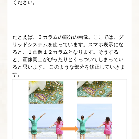
ください。
ッ
ド
を
理
たとえば、３カラムの部分の画像。ここでは、グ
解
リッドシステムを使っています。スマホ表示にな
す
ると、１画像１２カラムとなります。そうする
る
と、画像同士がぴったりとくっついてしまってい
ると思います。 このような部分を修正していきま
23.
す。
改
3.Bootstrap
の
ブ
レ
ー
ク