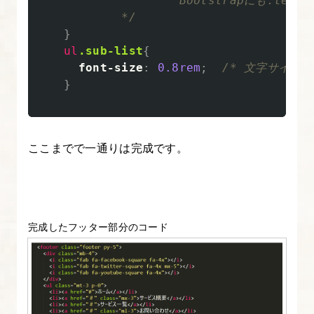
                    Bootstrapに
成
            */
更
}
新
ul
.sub-list
{
font-size
:
0.8rem
;
/* 文字サイズ
版
}
21.
改
1.Bootstrap4
ここまでで一通りは完成です。
の
導
入
方
完成したフッター部分のコード
法
を
図
解