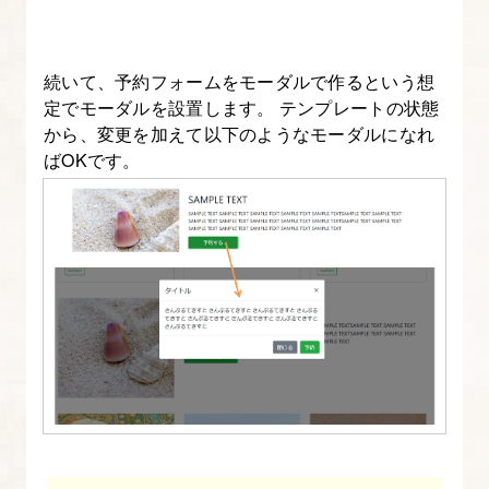
門】
12.
続いて、予約フォームをモーダルで作るという想
Bootstrap
定でモーダルを設置します。 テンプレートの状態
の
から、変更を加えて以下のようなモーダルになれ
ばOKです。
ブ
レ
ー
ク
ポ
イ
ン
ト
を
理
解