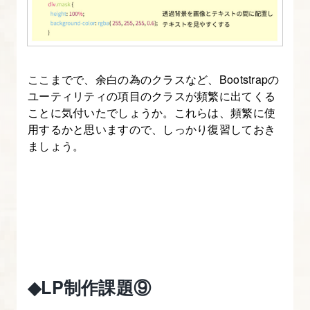
リ
テ
ィ
を
ここまでで、余白の為のクラスなど、Bootstrapの
ユーティリティの項目のクラスが頻繁に出てくる
理
ことに気付いたでしょうか。これらは、頻繁に使
解
用するかと思いますので、しっかり復習しておき
す
ましょう。
る
【図
解
た
っ
ぷ
り
◆LP制作課題⑨
Bootstrap
入