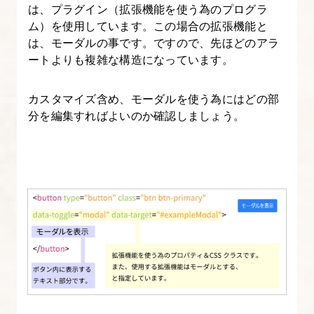
ば
は、プラグイン（拡張機能を使う為のプログラ
ん
ム）を使用しています。この場合の拡張機能と
は、モーダルの事です。ですので、先ほどのアラ
や
ートよりも複雑な構造になっています。
さ
し
カスタマイズ含め、モーダルを使う為にはどの部
い
分を編集すればよいのか確認しましょう。
Bootstrap-
7
5.
[origin]
い
ち
ば
ん
や