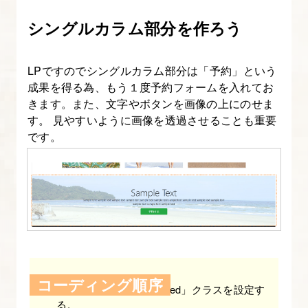
イ
ポ
シングルカラム部分を作ろう
グ
ラ
LPですのでシングルカラム部分は「予約」という
フ
成果を得る為、もう１度予約フォームを入れてお
ィ
きます。また、文字やボタンを画像の上にのせま
を
す。 見やすいように画像を透過させることも重要
です。
理
解
す
る
【図
解
た
っ
コーディング順序
divを作り「container-fulied」クラスを設定す
ぷ
る。