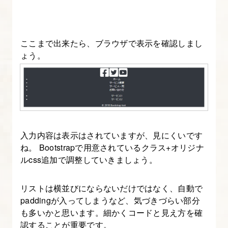
を
理
解
ここまで出来たら、ブラウザで表示を確認しまし
し
ょう。
て
実
装
す
る
入力内容は表示はされていますが、見にくいです
【図
ね。 Bootstrapで用意されているクラス+オリジナ
解
ルcss追加で調整していきましょう。
た
っ
リストは横並びにならないだけではなく、自動で
ぷ
paddingが入ってしまうなど、気づきづらい部分
り
も多いかと思います。細かくコードと見え方を確
Bootstrap
認することが重要です。