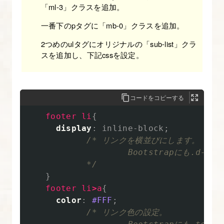
「ml-3」クラスを追加。
装
す
一番下のpタグに「mb-0」クラスを追加。
る
2つめのulタグにオリジナルの「sub-list」クラ
【図
スを追加し、下記cssを設定。
解
た
っ
コードをコピーする
ぷ
footer
li
{
り
display
:
inline-block
;
Bootstrap
/* リンクを横並びにします。

入
                    Bootstrapに
門】
            */
}
footer
li
>
a
{
20.
color
:
#FFF
;
LP
/* リンク色の設定。

作