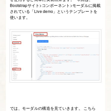
す
Bootstrapサイト>コンポーネント>モーダルに掲載
る
されている「Live demo」というテンプレートを
【図
使います。
解
た
っ
ぷ
り
Bootstrap
入
門】
4.
[origin]
い
ち
では、モーダルの構造を見ていきます。 こちら