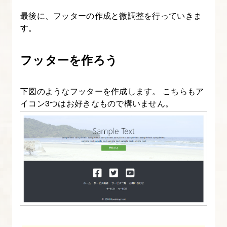
門】
最後に、フッターの作成と微調整を行っていきま
す。
17.
Bootstrap
フッターを作ろう
の
ア
下図のようなフッターを作成します。 こちらもア
イ
イコン3つはお好きなもので構いません。
コ
ン
fontawesome
を
理
解
す
る
【図