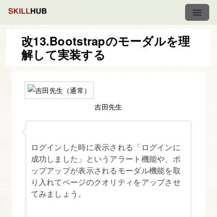
改13.Bootstrapのモーダルを理
解して実装する
図
解
た
っ
吉田先生
ぷ
り
Bootstrap
ログインした時に表示される「ログインに
入
成功しました」というアラート機能や、ポ
ップアップが表示されるモーダル機能を取
門
り入れてページのクオリティをアップさせ
てみましょう。
1.
目