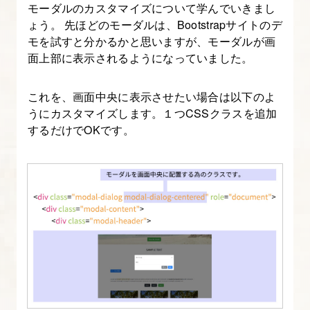
モーダルのカスタマイズについて学んでいきまし
ォ
ょう。 先ほどのモーダルは、Bootstrapサイトのデ
ー
モを試すと分かるかと思いますが、モーダルが画
ム
面上部に表示されるようになっていました。
を
理
これを、画面中央に表示させたい場合は以下のよ
解
うにカスタマイズします。１つCSSクラスを追加
するだけでOKです。
す
る
【図
解
た
っ
ぷ
り
Bootstrap
入