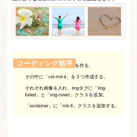
よ
う
【図
解
た
っ
ぷ
コーディング順序
り
「container」と「row」を作る。
Bootstrap
その中に「col-md-4」を３つ作成する。
入
それぞれ画像を入れ、imgタグに「img-
門】
fulied」と「img-cover」クラスを追加。
14.
「container」に「mb-5」クラスを追加する。
Bootstrap
の
タ