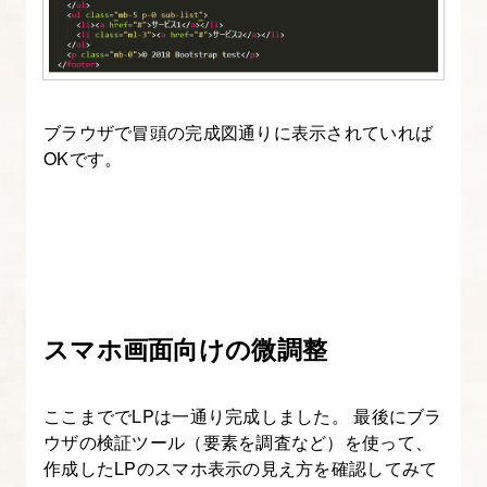
た
っ
ぷ
り
ブラウザで冒頭の完成図通りに表示されていれば
で
OKです。
解
説
す
る
22.
スマホ画面向けの微調整
改
2.Bootstrap
の
ここまででLPは一通り完成しました。 最後にブラ
グ
ウザの検証ツール（要素を調査など）を使って、
リ
作成したLPのスマホ表示の見え方を確認してみて