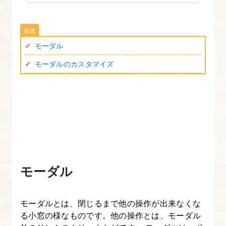
標
2.
モーダル
Bootstrap4
の
モーダルのカスタマイズ
導
入
方
法
を
図
解
モーダル
た
っ
モーダルとは、閉じるまで他の操作が出来なくな
ぷ
る小窓の様なものです。他の操作とは、モーダル
り