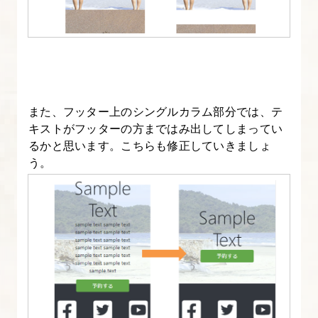
ポ
イ
ン
ト
を
理
また、フッター上のシングルカラム部分では、テ
解
キストがフッターの方まではみ出してしまってい
し
るかと思います。こちらも修正していきましょ
う。
て
実
装
す
る
24.
改