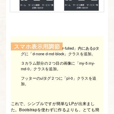
4.Bootstrap
の
レ
イ
ア
ウ
ト
スマホ表示用調節
フッター上の「container-fulied」内にあるpタ
方
グに「d-none d-md-block」クラスを追加。
法
３カラム部分の２つ目の画像に「my-5 my-
を
md-0」クラスを追加。
マ
フッターのulタグ２つに「pl-0」クラスを追
ス
加。
タ
ー
し
これで、シンプルですが簡単なLPが出来まし
よ
た。Bootstrapを使わずに作るよりも、とても簡