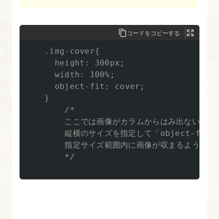
シ
ョ
ン
コードをコピーする
を
    .img-cover{

理
      height: 300px;

解
      width: 100%;

      object-fit: cover;

す
    }

る
        /* 

【図
        ここでは画像がカラムからはみ出ないよう
解
        縦横のサイズを指定して「object-fit:
た
        指定サイズ範囲内に画像が収まるよう調整
っ
        */

ぷ
り
Bootstrap
入