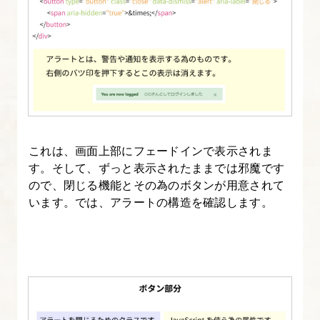
ば
ん
や
さ
し
い
Bootstrap-
7
これは、画面上部にフェードインで表示されま
す。そして、ずっと表示されたままでは邪魔です
5.
ので、閉じる機能とその為のボタンが用意されて
います。では、アラートの構造を確認します。
[origin]
い
ち
ば
ん
や