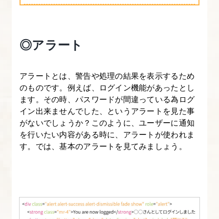
す
る
【図
◎アラート
解
た
っ
アラートとは、警告や処理の結果を表示するため
ぷ
のものです。例えば、ログイン機能があったとし
ます。その時、パスワードが間違っている為ログ
り
イン出来ませんでした、というアラートを見た事
Bootstrap
がないでしょうか？このように、ユーザーに通知
入
を行いたい内容がある時に、アラートが使われま
門】
す。では、基本のアラートを見てみましょう。
4.
[origin]
い
ち