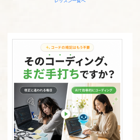
レッスン一覧へ
ォ
ー
ム
を
理
解
す
る
【図
解
た
っ
ぷ
り
Bootstrap
入