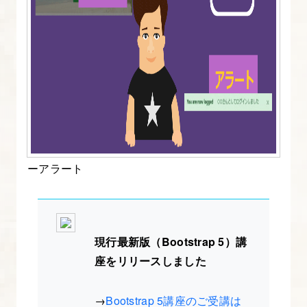
標
2.
Bootstrap4
の
導
入
方
法
ーアラート
を
図
解
た
現行最新版（Bootstrap 5）講
っ
座をリリースしました
ぷ
り
→
Bootstrap 5講座のご受講は