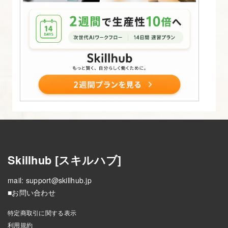
門】
10.
Bootstrap
の
カ
ル
ー
セ
ル
を
Skillhub [スキルハブ]
理
解
mail:
support@skillhub.jp
■お問い合わせ
す
る
特定商取引に関する表示
【図
利用規約