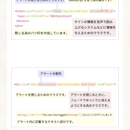
さ
し
い
Bootstrap-
4
6.
[origin]
い
ち
ば
ん
や
さ
し
い
Bootstrap-