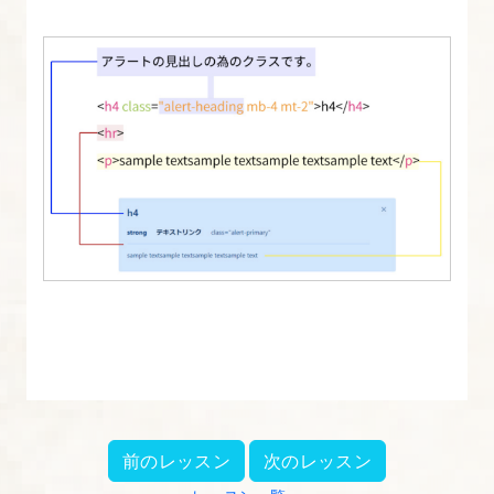
よ
う
【図
解
た
っ
ぷ
り
Bootstrap
入
門】
9.
Bootstrap
の
前のレッスン
次のレッスン
フ