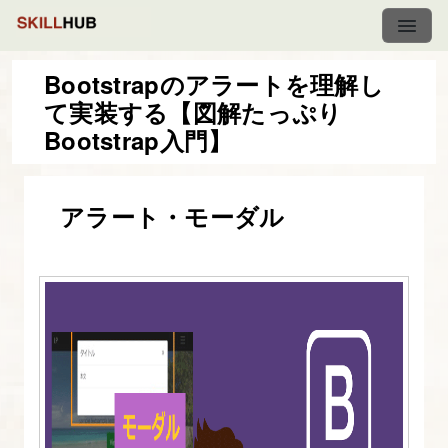
Bootstrapのアラートを理解し
て実装する【図解たっぷり
図
Bootstrap入門】
解
た
アラート・モーダル
っ
ぷ
り
Bootstrap
入
門
1.
目