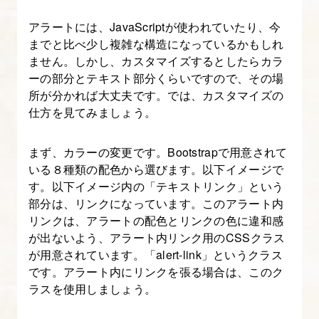
5
アラートには、JavaScriptが使われていたり、今
までと比べ少し複雑な構造になっているかもしれ
7.
ません。しかし、カスタマイズするとしたらカラ
ーの部分とテキスト部分くらいですので、その場
[origin]
所が分かれば大丈夫です。では、カスタマイズの
い
仕方を見てみましょう。
ち
ば
まず、カラーの変更です。Bootstrapで用意されて
ん
いる８種類の配色から選びます。以下イメージで
や
す。以下イメージ内の「テキストリンク」という
さ
部分は、リンクになっています。このアラート内
し
リンクは、アラートの配色とリンクの色に違和感
が出ないよう、アラート内リンク用のCSSクラス
い
が用意されています。「alert-link」というクラス
Bootstrap-
です。アラート内にリンクを張る場合は、このク
6
ラスを使用しましょう。
8.