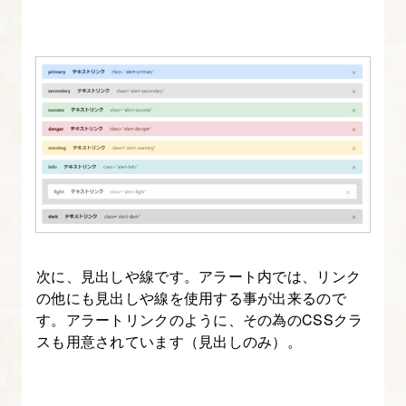
[origin]
Bootstrap
の
レ
イ
ア
ウ
ト
方
法
を
次に、見出しや線です。アラート内では、リンク
の他にも見出しや線を使用する事が出来るので
マ
す。アラートリンクのように、その為のCSSクラ
ス
スも用意されています（見出しのみ）。
タ
ー
し