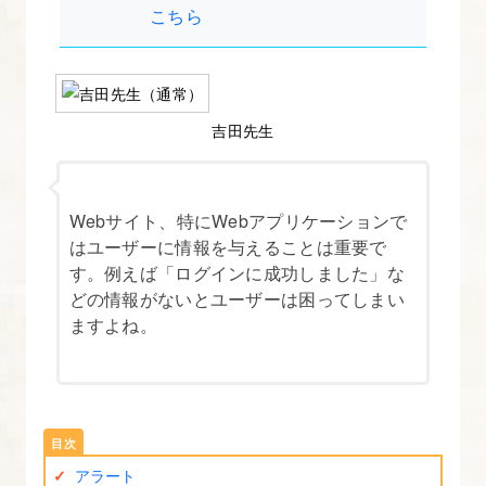
で
こちら
解
説
す
吉田先生
る
3.
Webサイト、特にWebアプリケーションで
Bootstrap
はユーザーに情報を与えることは重要で
の
す。例えば「ログインに成功しました」な
グ
どの情報がないとユーザーは困ってしまい
リ
ますよね。
ッ
ド
を
理
解
アラート