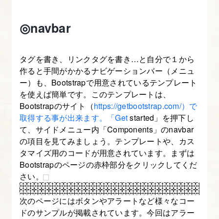
ォ
ー
◎navbar
ム
を
タグを書き、リンクタグを書き…と自分で１から
理
作ると手間がかかるナビゲーションバー（メニュ
解
ー）も、Bootstrapで用意されているテンプレート
す
を使えば簡単です。このテンプレートは、
る
Bootstrapのサイト（
https://getbootstrap.com/）で
取得する事が出来ます。「Get
started」を押下し
【図
て、サイドメニュー内「Components」のnavbar
解
の項目を見てみましょう。テンプレートや、カス
た
タマイズ用のコードが用意されています。まずは
っ
Bootstrapのページの赤枠部分をクリックしてくだ
ぷ
さい。
り
次のページにはボタンやアラートなど様々なコー
Bootstrap
ドのサンプルが掲載されています。今回はアラー
入