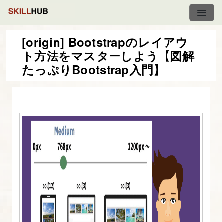
[origin] Bootstrapのレイアウ
ト方法をマスターしよう【図解
図
たっぷりBootstrap入門】
解
た
っ
ぷ
り
Bootstrap
入
門
1.
目