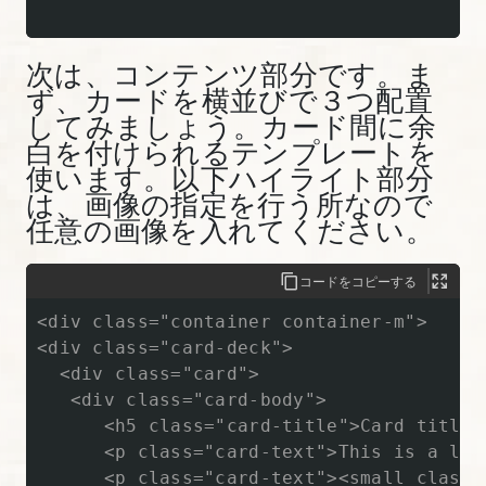
り
Bootstrap
次は、コンテンツ部分です。ま
入
ず、カードを横並びで３つ配置
門】
してみましょう。カード間に余
白を付けられるテンプレートを
15.
使います。以下ハイライト部分
Bootstrap
は、画像の指定を行う所なので
の
任意の画像を入れてください。
ボ
タ
コードをコピーする
ン
<div class="container container-m">

を
<div class="card-deck">

理
  <div class="card">

解
   <div class="card-body">

す
      <h5 class="card-title">Card title</
      <p class="card-text">This is a lon
る
      <p class="card-text"><small class=