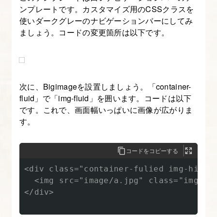
よ
ンプレートです。カスタマイズ用のCSSクラスを
う
使いダークグレーのナビゲーションバーにしてみ
【図
ましょう。コードの変更箇所は以下です。
解
た
っ
ぷ
次に、Bigimageを設置しましょう。「container-
fluid」で「img-fluid」を囲います。コードは以下
り
です。これで、画面幅いっぱいに画像が広がりま
Bootstrap
す。
入
門】
コードをコピーする
14.
<div class="container-fulied img-hidden
Bootstrap
  <img src="image/a.jpg" class="img-ful
の
</div>

タ