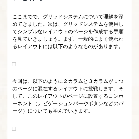
よ
う
ここまでで、グリッドシステムについて理解を深
めてきました。次は、グリッドシステムを使用し
【図
てシンプルなレイアウトのページを作成する手順
解
を見ていきましょう。まず、一般的によく使われ
た
るレイアウトには以下のようなものがあります。
っ
ぷ
り
Bootstrap
今回は、以下のように２カラムと３カラムが１つ
入
のページに混在するレイアウトに挑戦します。そ
門】
して、このレイアウトのページに設置するコンポ
ーネント（ナビゲーションバーやボタンなどのパ
9.
ーツ）についても学んでいきます。
Bootstrap
の
フ