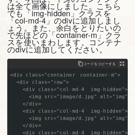
は全て画像にしました。こちら
入
でも「img-hidden」クラスを
門】
「col-md-4」のdivに追加しまし
ょう。また、余白をとりたいの
19.
で先ほどの「container-m」クラ
Bootstrap
スを使いまわします。コンテナ
のdivに追加してください。
の
モ
コードをコピーする
ー
ダ
<div class="container　container-m">

ル
  <div class="row">

を
    <div class="col-md-4  img-hidden">

      <img src="image/d.jpg" alt="img" c
理
    </div>

解
    <div class="col-md-4  img-hidden">

し
      <img src="image/d.jpg" alt="img" c
て
    </div>

実
    <div class="col-md-4  img-hidden">
