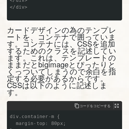
</div>

</div>

リ
テ
ィ
カードデザインの為のテンプレ
を
ートを、コンテナで囲っていま
理
す。コンテナには、CSSを追加
解
するためのクラスを記述してい
ます。これは、テンプレートの
す
ままだとbigimageとぴったりと
る
くっついてしまうので余白を指
【図
定する必要があるからです。
解
CSSは以下のように記述しま
た
す。
っ
ぷ
コードをコピーする
り
div.container-m {

Bootstrap
  margin-top: 80px;

入