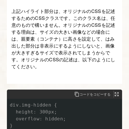
イ
ポ
上記ハイライト部分は、オリジナルのCSSを記述
グ
するためのCSSクラスです。このクラス名は、任
意のもので構いません。オリジナルのCSSを記述
ラ
する理由は、サイズの大きい画像などの場合に
フ
は、親要素（コンテナ）に高さを設定して、はみ
ィ
出した部分は非表示にするようにしないと、画像
を
が大きすぎるサイズで表示されてしまうからで
理
す。オリジナルのCSSの記述は、以下のようにし
解
てください。
す
る
【図
コードをコピーする
解
div.img-hidden {

た
  height: 300px;

っ
  overflow: hidden;

ぷ
}
