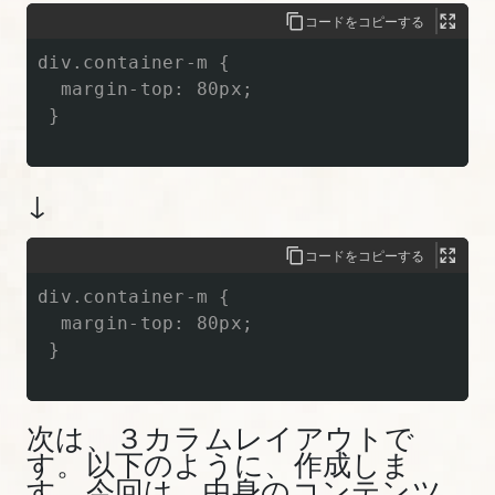
を
コードをコピーする
理
div.container-m {

解
  margin-top: 80px;

し
 }

て
実
↓
装
す
コードをコピーする
る
div.container-m {

【図
  margin-top: 80px;

解
 }

た
っ
ぷ
次は、３カラムレイアウトで
す。以下のように、作成しま
り
す。今回は、中身のコンテンツ
Bootstrap