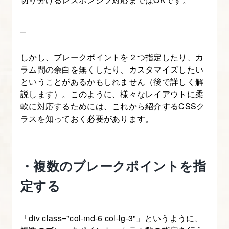
ば
ん
や
さ
しかし、ブレークポイントを２つ指定したり、カ
し
ラム間の余白を無くしたり、カスタマイズしたい
い
ということがあるかもしれません（後で詳しく解
Bootstrap-
説します）。このように、様々なレイアウトに柔
7
軟に対応するためには、これから紹介するCSSク
ラスを知っておく必要があります。
5.
[origin]
い
・複数のブレークポイントを指
ち
定する
ば
ん
や
「div class="col-md-6 col-lg-3"」というように、