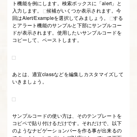
ト機能を例にします。検索ボックスに「alert」と
門】
入力します。
候補がいくつか表示されます。今
回はAlert/Exampleを選択してみましょう。
する
10.
とアラート機能のサンプルと下部にサンプルコー
Bootstrap
ドが表示されます。使用したいサンプルコードを
の
コピーして、ペーストします。
カ
ル
ー
セ
あとは、適宜classなどを編集しカスタマイズして
いきましょう。
ル
を
理
解
サンプルコードの使い方は、そのテンプレートを
す
コピペで貼り付けるだけです。それだけで、以下
る
のようなナビゲーションバーを作る事が出来るの
【図