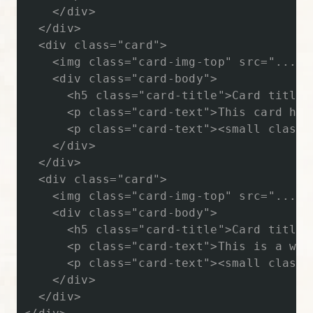
【図
    </div>

解
  </div>

た
  <div class="card">

っ
    <img class="card-img-top" src=".../1
ぷ
    <div class="card-body">

      <h5 class="card-title">Card title</
り
      <p class="card-text">This card has
Bootstrap
      <p class="card-text"><small class=
入
    </div>

門】
  </div>

  <div class="card">

16.
    <img class="card-img-top" src=".../1
    <div class="card-body">

Bootstrap
      <h5 class="card-title">Card title</
の
      <p class="card-text">This is a wid
ユ
      <p class="card-text"><small class=
ー
    </div>

テ
  </div>

ィ