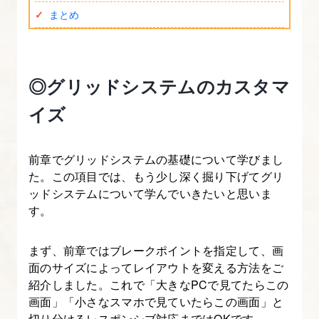
す
まとめ
る
【図
解
◎グリッドシステムのカスタマ
た
っ
イズ
ぷ
り
前章でグリッドシステムの基礎について学びまし
Bootstrap
た。この項目では、もう少し深く掘り下げてグリ
入
ッドシステムについて学んでいきたいと思いま
門】
す。
4.
まず、前章ではブレークポイントを指定して、画
[origin]
面のサイズによってレイアウトを変える方法をご
い
紹介しました。これで「大きなPCで見てたらこの
画面」「小さなスマホで見ていたらこの画面」と
ち
切り分けるレスポンシブ対応まではOKです。