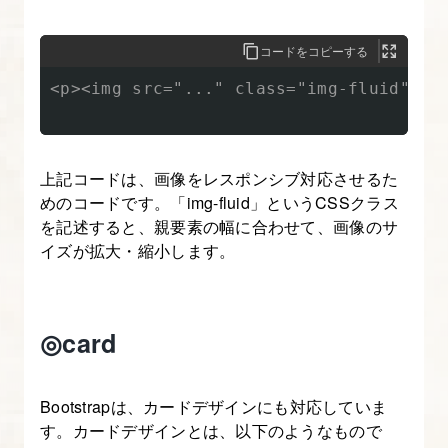
シ
ョ
コードをコピーする
ン
<p><img src="..." class="img-fluid" alt
を
理
解
上記コードは、画像をレスポンシブ対応させるた
す
めのコードです。「img-fluid」というCSSクラス
る
を記述すると、親要素の幅に合わせて、画像のサ
【図
イズが拡大・縮小します。
解
た
っ
◎card
ぷ
り
Bootstrap
Bootstrapは、カードデザインにも対応していま
す。カードデザインとは、以下のようなもので
入