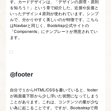
す。カードデザインは、「デザインの原理・原則
門】
を知ろう！」という章で紹介した、近接や反復と
いったデザイン４原則が使われています。シンプ
12.
ルで、分かりやすく美しいのが特徴です。こちら
Bootstrap
はNavbarと同じく、Bootstrap公式サイトの
の
「Components」にテンプレートが用意されてい
ます。
ブ
レ
ー
ク
ポ
イ
◎footer
ン
ト
自分で１からHTML/CSSを書いていると、footer
を
が画面最下部から少し浮いた状態になってしまう
理
ことがあります。これは、コンテンツの量が少な
解
い為に起こることです。ですが、Bootsstrapで用