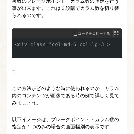
複数のブレークポイント・カラム数の指定を行う
さ
事が出来ます。これは３段階でカラム数を切り替
し
られるのです。
い
Bootstrap-
コードをコピーする
4
<div class="col-md-6 col-lg-3">

6.
[origin]
い
ち
ば
この方法がどのような時に使われるのか、カラム
ん
内のコンテンツが画像である時の例で詳しく見て
や
みましょう。
さ
し
以下イメージは、ブレークポイント・カラム数の
い
指定が１つのみの場合の画面幅別の表示です。
Bootstrap-