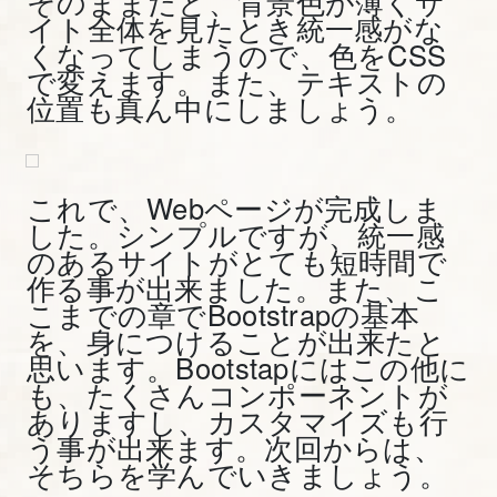
そのままだと、背景色が薄くサ
成
イト全体を見たとき統一感がな
更
くなってしまうので、色をCSS
で変えます。また、テキストの
新
位置も真ん中にしましょう。
版
21.
改
これで、Webページが完成しま
した。シンプルですが、統一感
1.Bootstrap4
のあるサイトがとても短時間で
の
作る事が出来ました。また、こ
導
こまでの章でBootstrapの基本
入
を、身につけることが出来たと
方
思います。Bootstapにはこの他に
法
も、たくさんコンポーネントが
ありますし、カスタマイズも行
を
う事が出来ます。次回からは、
図
そちらを学んでいきましょう。
解