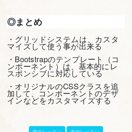
た
っ
◎まとめ
ぷ
り
で
・グリッドシステムは、カスタ
マイズして使う事が出来る
解
説
・Bootstrapのテンプレート（コ
す
ンポーネント）は、基本的にレ
る
スポンシブに対応している
・オリジナルのCSSクラスを追
22.
加して、コンポーネントのデザ
改
インなどをカスタマイズする
2.Bootstrap
の
グ
リ
前のレッスン
次のレッスン