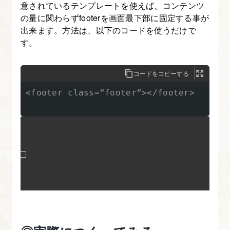
意されているテンプレートを使えば、コンテンツ
し
の量に関わらずfooterを画面最下部に固定する事が
て
出来ます。方法は、以下のコードを使うだけで
実
す。
装
す
コードをコピーする
る
【図
<footer class=”footer”></footer>

解
た
っ
ぷ
り
Bootstrap
入
門】