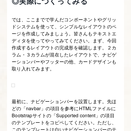
◎実際につくってみる
13.
Bootstrap
の
では、ここまでで学んだコンポーネントやグリッ
ドシステムを使って、シンプルなレイアウトのペ
レ
ージを作成してみましょう。皆さんもテキストエ
イ
ディタを使ってやってみてください。まず、今回
ア
作成するレイアウトの完成形を確認します。２カ
ウ
ラム・３カラムが混在したレイアウトで、ナビゲ
ト
ーションバーやフッターの他、カードデザインも
方
取り入れてみます。
法
を
マ
ス
最初に、ナビゲーションバーを設置します。先ほ
どの「navbar」の項目を参考にHTMLファイルに
タ
Bootstrapサイトの「Supported content」の項目
ー
のテンプレートをコピペしてください。ただし、
し
このテンプレートは白いナビゲーションバーのテ