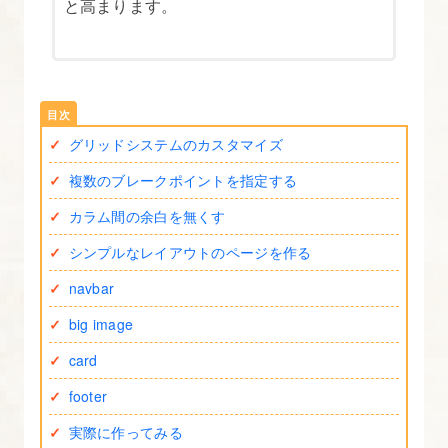
と高まります。
で
解
説
す
る
グリッドシステムのカスタマイズ
3.
複数のブレークポイントを指定する
Bootstrap
カラム間の余白を無くす
の
シンプルなレイアウトのページを作る
グ
リ
navbar
ッ
big image
ド
card
を
footer
理
解
実際に作ってみる