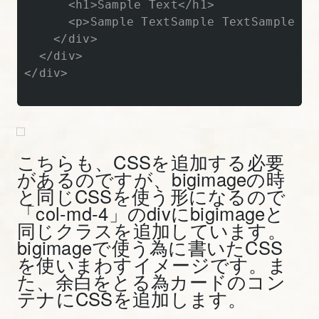
      <h1>Sample Text</h1>

解
      <p>Sample TextSample TextSample Te
た
    </div>

っ
  </div>

</div>

ぷ
り
Bootstrap
入
門】
こちらも、CSSを追加する必要
があるのですが、bigimageの時
と同じCSSを使う形になるので
18.
「col-md-4」のdivにbigimageと
Bootstrap
同じクラスを追加しています。
の
bigimageで使う為に書いたCSS
ア
を使いまわすイメージです。ま
ラ
た、余白をとる為カードのコン
テナにCSSを追加します。
ー
ト