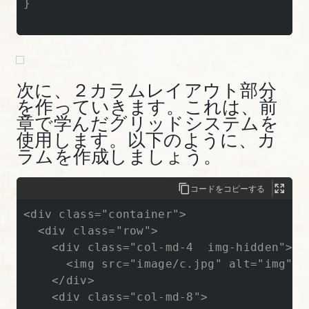
}

門】
17.
Bootstrap
次に、２カラムレイアウト部分
の
を作っていきます。これは、前
ア
章で学んだグリッドシステムを
イ
使用します。以下のように、カ
ラムを作成しましょう。
コ
ン
コードをコピーする
fontawesome
を
<div class="container">

理
  <div class="row">

解
    <div class="col-md-4  img-hidden">

      <img src="image/c.jpg" alt="img" c
す
    </div>

る
    <div class="col-md-8">

【図