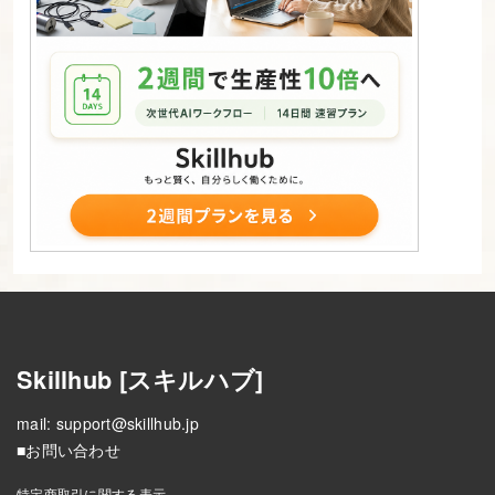
ポ
イ
ン
ト
を
理
解
し
て
実
装
す
Skillhub [スキルハブ]
る
mail:
support@skillhub.jp
24.
■お問い合わせ
改
特定商取引に関する表示