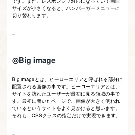
です。また、レスポンシブ対応になっていて画面
解
サイズが小さくなると、ハンバーガーメニューに
た
切り替わります。
っ
ぷ
り
Bootstrap
入
◎Big image
門】
Big imageとは、ヒーローエリアと呼ばれる部分に
11.
配置される画像の事です。ヒーローエリアとは、
Bootstrap
サイトを訪れたユーザーが最初に見る領域の事で
の
す。最初に開いたページで、画像が大きく使われ
ナ
ているというサイトをよく見かけると思います。
ビ
それも、CSSクラスの指定だけで実現できます。
ゲ
ー