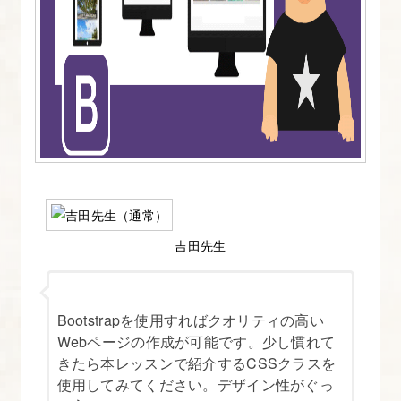
標
2.
Bootstrap4
の
導
入
方
法
を
吉田先生
図
解
た
Bootstrapを使用すればクオリティの高い
っ
Webページの作成が可能です。少し慣れて
ぷ
きたら本レッスンで紹介するCSSクラスを
使用してみてください。デザイン性がぐっ
り