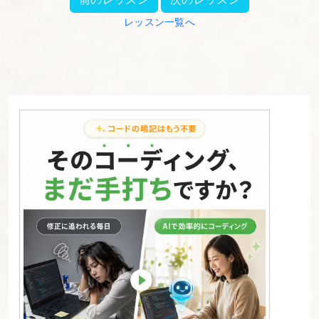
ッ
レッスン一覧へ
ド
を
理
解
す
る
23.
改
3.Bootstrap
の
ブ
レ
ー
ク