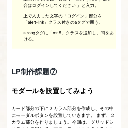
合はログインしてください 」と入力。
を
理
上で入力した文字の「ログイン」部分を
解
「alert-link」クラス付きのaタグで囲う。
し
strongタグに「mr-5」クラスを追加し、間をあ
て
ける。
実
装
す
LP制作課題⑦
る
【図
解
モダールを設置してみよう
た
っ
カード部分の下に２カラム部分を作成し、その中
ぷ
にモーダルボタンを設置していきます。 まず、２
り
カラム部分を作りましょう。今回は、グリッドシ
Bootstrap