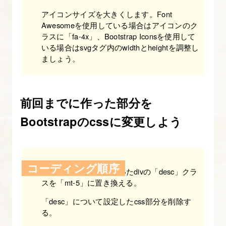
13.
アイコンサイズを大きくします。Font
Bootstrap
Awesomeを使用している場合はアイコンのク
の
ラスに「fa-4x」、Bootstrap Iconsを使用して
レ
いる場合はsvgタグ内のwidthとheightを調整し
ましょう。
イ
ア
ウ
前回までに作った部分を
ト
方
Bootstrapのcssに変更しよう
法
を
マ
コーディング順序
テキスト部分を囲っていたdivの「desc」クラ
ス
スを「mt-5」に置き換える。
タ
ー
「desc」について設定したcss部分を削除す
る。
し