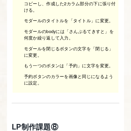
た
コピーし、作成した2カラム部分の下に張り付
ける。
っ
ぷ
モダールのタイトルを「タイトル」に変更。
り
モダールのbodyには「さんぷるてきすと」を
で
何度か繰り返して入力。
解
モダールを閉じるボタンの文字を「閉じる」
説
に変更。
す
もう一つのボタンは「予約」に文字を変更。
る
予約ボタンのカラーを画像と同じになるよう
に設定。
22.
改
2.Bootstrap
の
グ
LP制作課題⑧
リ