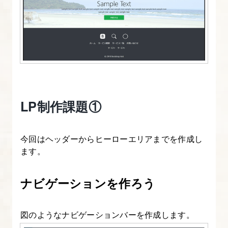
で
解
説
す
る
3.
LP制作課題①
Bootstrap
の
グ
今回はヘッダーからヒーローエリアまでを作成し
リ
ます。
ッ
ド
ナビゲーションを作ろう
を
理
図のようなナビゲーションバーを作成します。
解