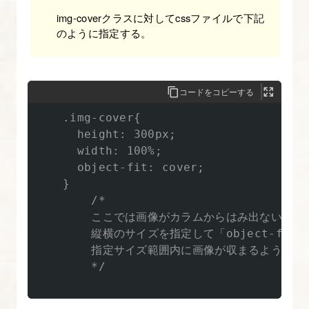
装
img-coverクラスに対してcssファイルで下記
す
のように指定する。
る
【図
解
コードをコピーする
た
    .img-cover{

っ
      height: 300px;

ぷ
      width: 100%;

り
      object-fit: cover;

    }

Bootstrap
        /* 

入
        ここでは画像がカラムからはみ出ないよう
門】
        縦横のサイズを指定して「object-fit:
        指定サイズ範囲内に画像が収まるよう調整
20.
        */

LP
作