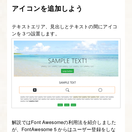
門】
アイコンを追加しよう
12.
テキストエリア、見出しとテキストの間にアイコ
Bootstrap
ンを３つ設置します。
の
ブ
レ
ー
ク
ポ
イ
ン
ト
を
理
解説ではFont Awesomeの利用法を紹介しました
解
が、FontAwesome 5 からはユーザー登録をしな