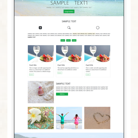
標
2.
Bootstrap4
の
導
入
方
法
を
図
解
た
っ
ぷ
り