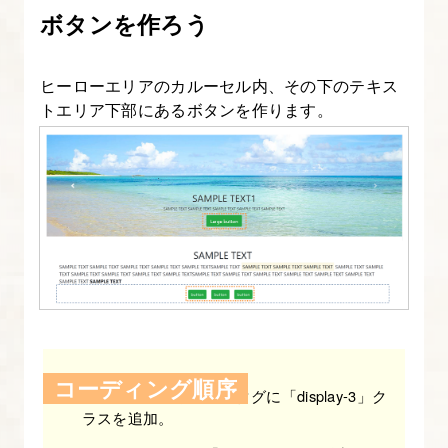
ボタンを作ろう
よ
う
【図
ヒーローエリアのカルーセル内、その下のテキス
解
トエリア下部にあるボタンを作ります。
た
っ
ぷ
り
Bootstrap
入
門】
9.
Bootstrap
コーディング順序
カルーセルエリアのh1タグに「display-3」ク
の
ラスを追加。
フ