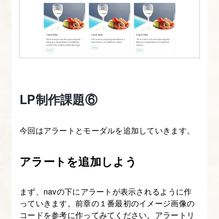
門】
17.
Bootstrap
の
ア
イ
LP制作課題⑥
コ
ン
今回はアラートとモーダルを追加していきます。
fontawesome
を
アラートを追加しよう
理
解
す
まず、navの下にアラートが表示されるように作
っていきます。前章の１番最初のイメージ画像の
る
コードを参考に作ってみてください。アラートリ
【図