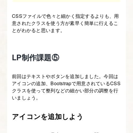
イ
ポ
CSSファイルで色々と細かく指定するよりも、用
グ
意されたクラスを使う方が素早く簡単に行えるこ
ラ
とがわかると思います。
フ
ィ
を
LP制作課題⑤
理
解
す
前回はテキストやボタンを追加しました。今回は
アイコンの追加、Bootstrapで用意されているCSS
る
クラスを使って整列などの細かい部分の調整を行
【図
いましょう。
解
た
アイコンを追加しよう
っ
ぷ