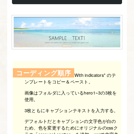
さ
し
い
Bootstrap-
4
6.
[origin]
い
コーディング順序
Carousel-Bootstrap
から*With indicators* のテ
ち
ンプレートをコピー＆ペースト。
ば
ん
画像はフォルダに入っているhero1~3の3枚を
使用。
や
さ
3枚ともにキャプションテキストを入力する。
し
デフォルトだとキャプションの文字色が白の
い
ため、色を変更するためにオリジナルのcssク
Bootstrap-