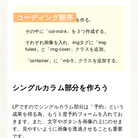
ポ
イ
コーディング順序
ン
「container」と「row」を作る。
ト
その中に「col-md-4」を３つ作成する。
を
それぞれ画像を入れ、imgタグに「img-
理
fulied」と「img-cover」クラスを追加。
解
「container」に「mb-5」クラスを追加する。
し
て
実
シングルカラム部分を作ろう
装
す
る
LPですのでシングルカラム部分は「予約」という
成果を得る為、もう１度予約フォームを入れてお
きます。また、文字やボタンを画像の上にのせま
24.
す。見やすいように画像を透過させることも重要
改
です。