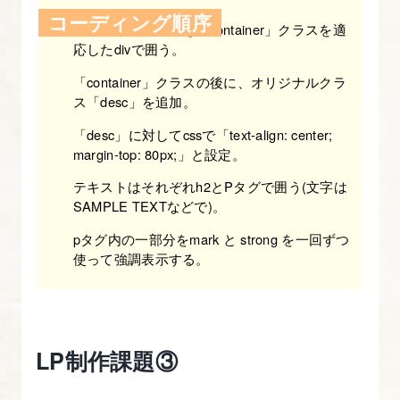
コーディング順序
[origin]
テキスト部分全体を「container」クラスを適
Bootstrap
応したdivで囲う。
の
「container」クラスの後に、オリジナルクラ
レ
ス「desc」を追加。
イ
「desc」に対してcssで「text-align: center;
ア
margin-top: 80px;」と設定。
ウ
テキストはそれぞれh2とPタグで囲う(文字は
ト
SAMPLE TEXTなどで)。
方
pタグ内の一部分をmark と strong を一回ずつ
法
使って強調表示する。
を
マ
ス
タ
LP制作課題③
ー
し