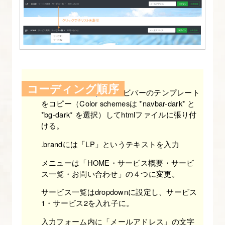
す
る
【図
解
た
っ
コーディング順序
ぷ
Navber-Bootstrap
からナビバーのテンプレート
り
をコピー（Color schemesは *navbar-dark* と
*bg-dark* を選択）してhtmlファイルに張り付
Bootstrap
ける。
入
.brandには「LP」というテキストを入力
門】
メニューは「HOME・サービス概要・サービ
4.
ス一覧・お問い合わせ」の４つに変更。
[origin]
サービス一覧はdropdownに設定し、サービス
い
1・サービス2を入れ子に。
ち
入力フォーム内に「メールアドレス」の文字