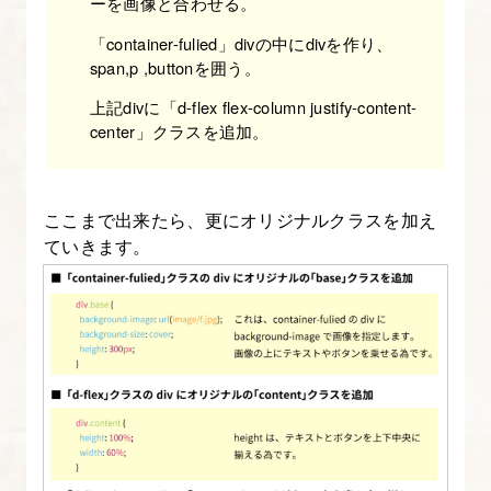
う
ーを画像と合わせる。
「container-fulied」divの中にdivを作り、
25.
span,p ,buttonを囲う。
改
上記divに「d-flex flex-column justify-content-
5.Bootstrap
center」クラスを追加。
の
ナ
ビ
ここまで出来たら、更にオリジナルクラスを加え
ゲ
ていきます。
ー
シ
ョ
ン
を
理
解
す