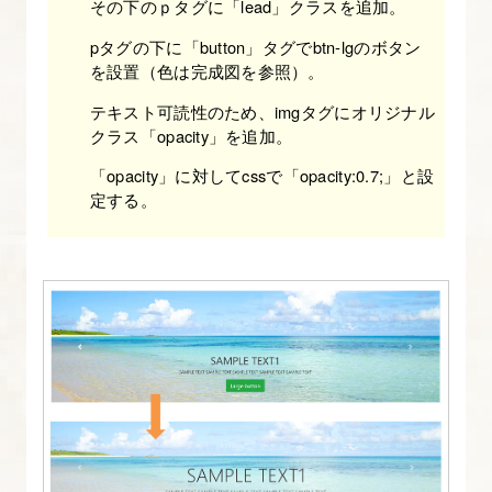
その下のｐタグに「lead」クラスを追加。
ォ
pタグの下に「button」タグでbtn-lgのボタン
ー
を設置（色は完成図を参照）。
ム
テキスト可読性のため、imgタグにオリジナル
を
クラス「opacity」を追加。
理
解
「opacity」に対してcssで「opacity:0.7;」と設
定する。
す
る
【図
解
た
っ
ぷ
り
Bootstrap
入