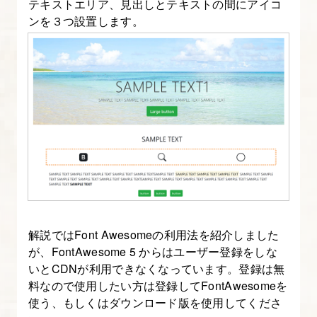
り
テキストエリア、見出しとテキストの間にアイコ
ンを３つ設置します。
Bootstrap
入
門】
15.
Bootstrap
の
ボ
タ
ン
を
解説ではFont Awesomeの利用法を紹介しました
理
が、FontAwesome 5 からはユーザー登録をしな
解
いとCDNが利用できなくなっています。登録は無
す
料なので使用したい方は登録してFontAwesomeを
る
使う、もしくはダウンロード版を使用してくださ