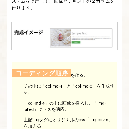
ステムを使用して、画像とテキストの２カラムを
入
作ります。
門】
19.
Bootstrap
の
モ
ー
ダ
コーディング順序
「container」と「row」を作る。
ル
を
その中に「col-md-4」と「col-md-8」を作成す
る。
理
解
「col-md-4」の中に画像を挿入し、「img-
fulied」クラスを適応。
し
て
上記imgタグにオリジナルのcss「img-cover」
実
を加える