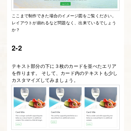
門】
ここまで制作できた場合のイメージ図をご覧ください。
10.
レイアウトが崩れるなど問題なく、出来ているでしょう
Bootstrap
か？
の
カ
2-2
ル
ー
テキスト部分の下に３枚のカードを並べたエリア
セ
を作ります。 そして、カード内のテキストも少し
ル
カスタマイズしてみましょう。
を
理
解
す
る
【図