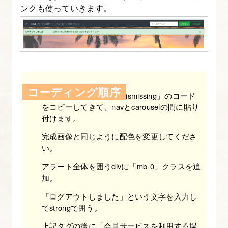
ンクも使っていきます。
解
た
っ
ぷ
り
Bootstrap
コーディング順序
Alerts-Bootstrap
から「Dismissing」のコード
入
をコピーしてきて、navとcarouselの間に貼り
門】
付けます。
完成画像と同じように配色を変更してくださ
18.
い。
Bootstrap
アラート全体を囲うdivに「mb-0」クラスを追
の
加。
ア
ラ
「ログアウトしました」という文字を入力し
てstrongで囲う。
ー
ト
上記タグの後に「会員サービスを利用する場