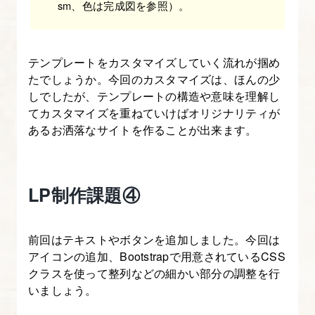
sm、色は完成図を参照）。
シ
ョ
ン
テンプレートをカスタマイズしていく流れが掴め
を
たでしょうか。今回のカスタマイズは、ほんの少
理
しでしたが、テンプレートの構造や意味を理解し
解
てカスタマイズを重ねていけばオリジナリティが
す
あるお洒落なサイトを作ることが出来ます。
る
【図
解
LP制作課題④
た
っ
前回はテキストやボタンを追加しました。今回は
ぷ
アイコンの追加、Bootstrapで用意されているCSS
り
クラスを使って整列などの細かい部分の調整を行
Bootstrap
いましょう。
入