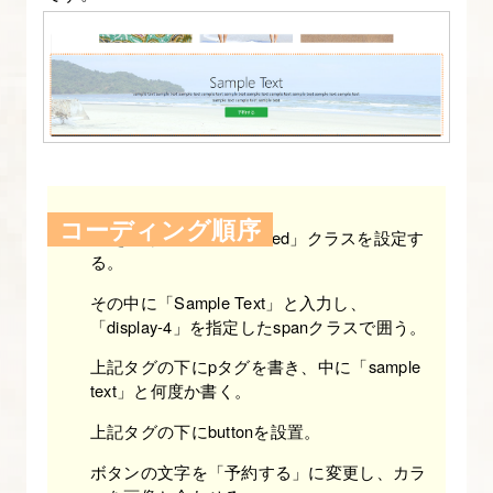
4.Bootstrap
の
レ
イ
ア
ウ
ト
方
コーディング順序
divを作り「container-fulied」クラスを設定す
法
る。
を
その中に「Sample Text」と入力し、
マ
「display-4」を指定したspanクラスで囲う。
ス
上記タグの下にpタグを書き、中に「sample
タ
text」と何度か書く。
ー
上記タグの下にbuttonを設置。
し
よ
ボタンの文字を「予約する」に変更し、カラ