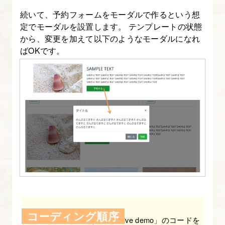
成
続いて、予約フォームをモーダルで作るという想
更
定でモーダルを設置します。 テンプレートの状態
新
から、変更を加えて以下のようなモーダルになれ
版
ばOKです。
21.
改
1.Bootstrap4
の
導
入
方
法
を
図
コーディング順序
解
Modal-Bootstrap
から「Live demo」のコードを