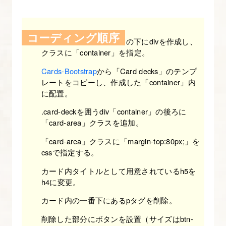
解
た
コーディング順序
っ
課題②で作ったテキストの下にdivを作成し、
ぷ
クラスに「container」を指定。
り
Cards-Bootstrap
から「Card decks」のテンプ
Bootstrap
レートをコピーし、作成した「container」内
入
に配置。
門】
.card-deckを囲うdiv「container」の後ろに
「card-area」クラスを追加。
11.
「card-area」クラスに「margin-top:80px;」を
Bootstrap
cssで指定する。
の
カード内タイトルとして用意されているh5を
ナ
h4に変更。
ビ
カード内の一番下にあるpタグを削除。
ゲ
ー
削除した部分にボタンを設置（サイズはbtn-