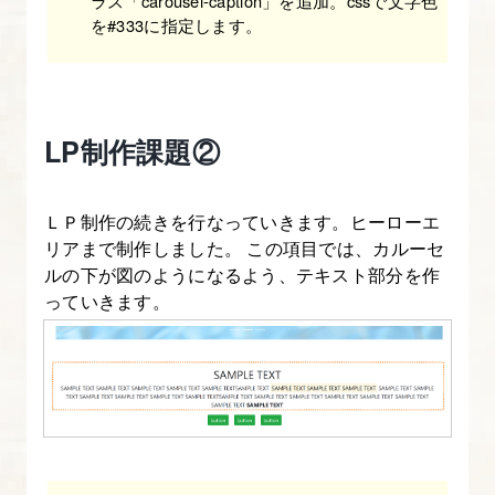
ラス「carousel-caption」を追加。cssで文字色
を#333に指定します。
5
7.
[origin]
LP制作課題②
い
ち
ば
ＬＰ制作の続きを行なっていきます。ヒーローエ
ん
リアまで制作しました。 この項目では、カルーセ
ルの下が図のようになるよう、テキスト部分を作
や
っていきます。
さ
し
い
Bootstrap-
6
8.