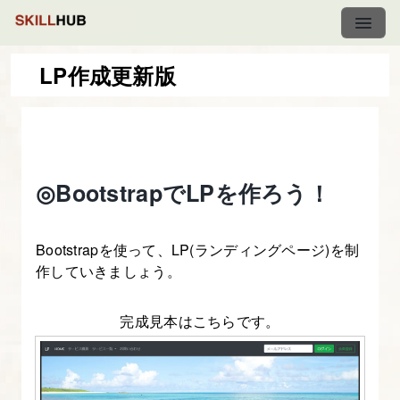
LP作成更新版
図
解
た
◎BootstrapでLPを作ろう！
っ
ぷ
り
Bootstrapを使って、LP(ランディングページ)を制
Bootstrap
作していきましょう。
入
門
完成見本はこちらです。
1.
目