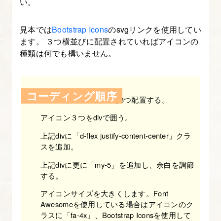
【図
い。
解
た
見本では
Bootstrap Icons
のsvgリンクを使用してい
ます。 ３つ横並びに配置されていればアイコンの
っ
種類は何でも構いません。
ぷ
り
Bootstrap
コーディング順序
入
hタグの下にアイコンを3つ配置する。
門】
アイコン３つをdivで囲う。
上記divに「d-flex justify-content-center」クラ
16.
スを追加。
Bootstrap
上記divに更に「my-5」を追加し、余白を調節
の
する。
ユ
ー
アイコンサイズを大きくします。Font
Awesomeを使用している場合はアイコンのク
テ
ラスに「fa-4x」、Bootstrap Iconsを使用して
ィ