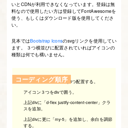
し
いとCDNが利用できなくなっています。登録は無
て
料なので使用したい方は登録してFontAwesomeを
使う、もしくはダウンロード版を使用してくださ
実
い。
装
す
見本では
Bootstrap Icons
のsvgリンクを使用してい
る
ます。 ３つ横並びに配置されていればアイコンの
【図
種類は何でも構いません。
解
た
っ
コーディング順序
hタグの下にアイコンを3つ配置する。
ぷ
り
アイコン３つをdivで囲う。
Bootstrap
上記divに「d-flex justify-content-center」クラ
入
スを追加。
門】
上記divに更に「my-5」を追加し、余白を調節
する。