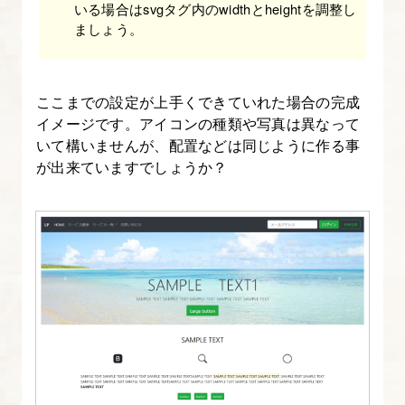
いる場合はsvgタグ内のwidthとheightを調整し
リ
ましょう。
テ
ィ
を
ここまでの設定が上手くできていれた場合の完成
イメージです。アイコンの種類や写真は異なって
理
いて構いませんが、配置などは同じように作る事
解
が出来ていますでしょうか？
す
る
【図
解
た
っ
ぷ
り
Bootstrap
入