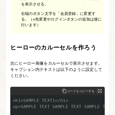
ば
を表示させる。
ん
右端のボタン文字を「会員登録」に変更す
や
る。（※色変更やログインボタンの追加は後に
さ
行います）
し
い
Bootstrap-
ヒーローのカルーセルを作ろう
7
次にヒーロー画像をカルーセルで表示させます。
5.
キャプション内テキストは以下のように設定して
[origin]
ください。
い
ち
コードをコピーする
ば
<h1>SAMPLE TEXT1</h1>

ん
<p>SAMPLE TEXT SAMPLE TEXT SAMPLE TEXT 
や