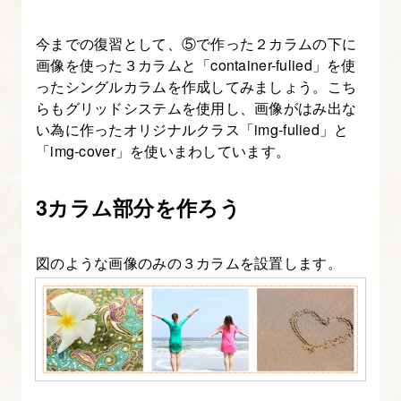
ッ
ド
今までの復習として、⑤で作った２カラムの下に
を
画像を使った３カラムと「container-fulied」を使
理
ったシングルカラムを作成してみましょう。こち
らもグリッドシステムを使用し、画像がはみ出な
解
い為に作ったオリジナルクラス「img-fulied」と
す
「img-cover」を使いまわしています。
る
3カラム部分を作ろう
23.
改
3.Bootstrap
図のような画像のみの３カラムを設置します。
の
ブ
レ
ー
ク