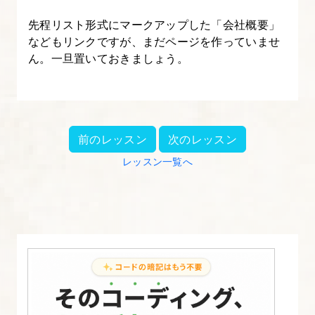
準
先程リスト形式にマークアップした「会社概要」
備
などもリンクですが、まだページを作っていませ
【HTML
ん。一旦置いておきましょう。
の
書
き
方
前のレッスン
次のレッスン
入
レッスン一覧へ
門】
3.
HTML
の
タ
グ
と