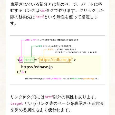
表示されている部分とは別のページ、パートに移
の
動するリンクは
タグで作ります。クリックした
<a>
Web
際の移動先は
という属性を使って指定しま
href
デ
す。
ザ
イ
ン
1.
HTML
学
習
の
用
リンク(aタグ)には
以外の属性もあります。
意
href
というリンク先のページを表示させる方法
target
①
を決める属性もよく使われます。
開