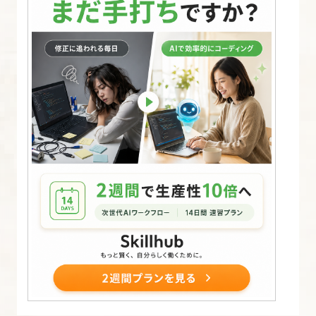
は
な
に
か
を
知
る
【HTML
の
書
き
方
入
門】
4.