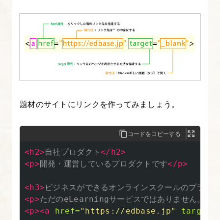
発
環
境
を
用
意
す
る
題材のサイトにリンクを作ってみましょう。
【HTML
の
コードをコピーする
書
<h2>
自社プロダクト
</h2>
き
<p>
開発・運営しているプロダクトです
</p>
方
入
<h3>
ビジネスができるオンラインスクールのプラッ
門】
<p>
ただのeLearningサービスではありません
<p><a
href=
"https://edbase.jp"
target=