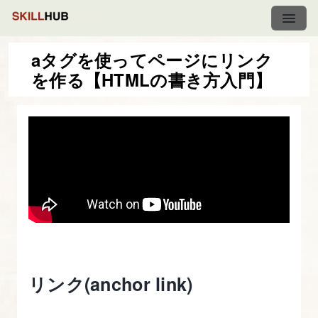
aタグを使ってページにリンク
を作る【HTMLの書き方入門】
HTML
の
書
き
方
入
門
-
は
じ
リンク(anchor link)
め
て