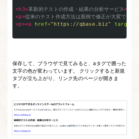
2.
<h3>
革新的テストの作成・結果の分析サービス
</h3
HTML
<p>
従来のテスト作成方法は面倒で修正が大変でした。
学
<p><a
href=
"https://qbase.biz"
target=
習
の
用
意
保存して、ブラウザで見てみると、aタグで囲った
②
文字の色が変わっています。 クリックすると新規
サ
タブが立ち上がり、リンク先のページが開きま
イ
す。
ト
を
制
作
す
る