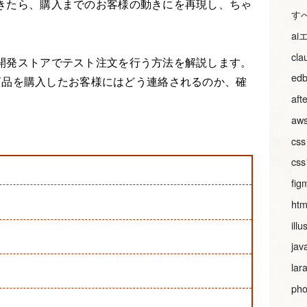
ができたら、購入までのお客様の動きにを再現し、ちゃ
す
a
cl
と、開発ストアでテスト注文を行う方法を解説します。
ed
商品を購入したお客様にはどう連絡されるのか、確
aft
aws
css
c
fig
htm
illu
jav
lar
pho