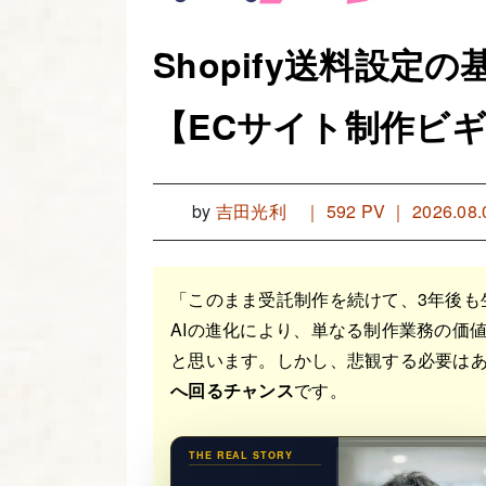
Shopify送料設
【ECサイト制作ビ
by
吉田光利
｜
592 PV ｜ 2026.08.
「このまま受託制作を続けて、3年後も
AIの進化により、単なる制作業務の価
と思います。しかし、悲観する必要はあ
へ回るチャンス
です。
THE REAL STORY