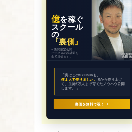
億
を稼ぐ
スクール
の
『裏側』
※ 期間限定公開
ビジネスの設計図を
Skillhu
全て見せます。
吉田 
「実はこのSkillhubも、
僕１人で作りました。
0から作り上げ
て、生徒6万人まで育てたノウハウ公開
します。 」
裏側を無料で覗く