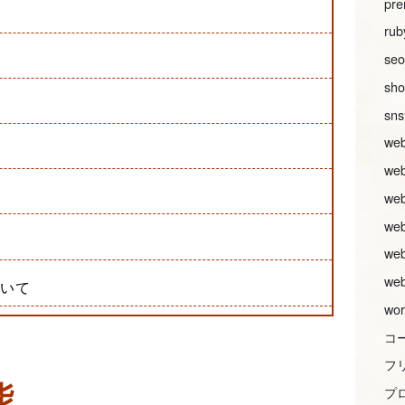
pre
rub
seo
sh
sn
w
we
w
w
w
w
ついて
wor
コ
フ
能
プ