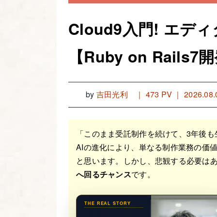
Cloud9入門! エ
【Ruby on Rail
by
吉田光利
｜
473 PV ｜ 2026.08.
「このまま受託制作を続けて、3年後も
AIの進化により、単なる制作業務の価
と思います。しかし、悲観する必要はあ
へ回るチャンス
です。
THE REAL STORY