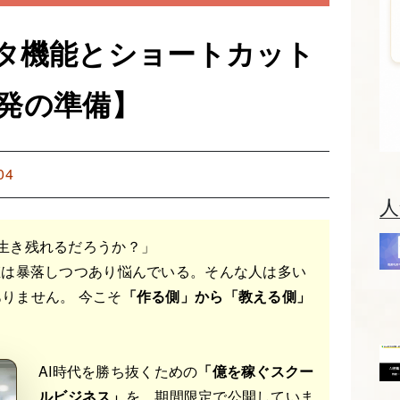
ディタ機能とショートカット
s7開発の準備】
04
人
生き残れるだろうか？」
値は暴落しつつあり悩んでいる。そんな人は多い
りません。 今こそ
「作る側」から「教える側」
AI時代を勝ち抜くための
「億を稼ぐスクー
ルビジネス」
を、期間限定で公開していま