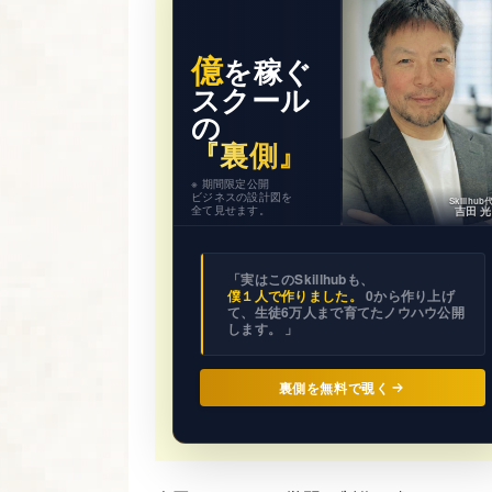
億
を稼ぐ
スクール
の
『裏側』
※ 期間限定公開
ビジネスの設計図を
Skillhu
全て見せます。
吉田 
「実はこのSkillhubも、
僕１人で作りました。
0から作り上げ
て、生徒6万人まで育てたノウハウ公開
します。 」
裏側を無料で覗く