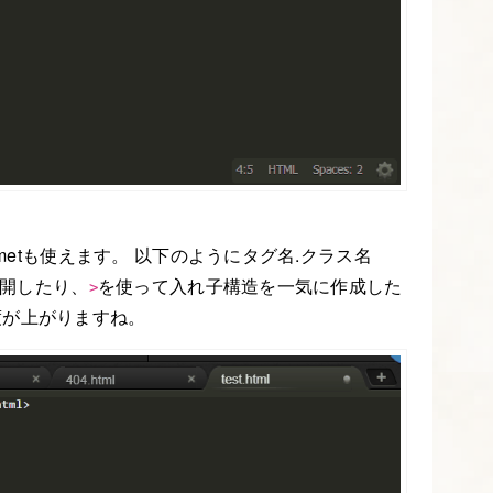
mmetも使えます。 以下のようにタグ名.クラス名
展開したり、
を使って入れ子構造を一気に作成した
>
度が上がりますね。