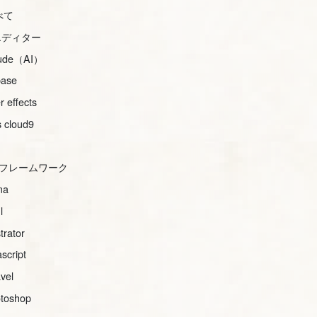
べて
iエディター
aude（AI）
base
er effects
 cloud9
ssフレームワーク
ma
l
strator
ascript
avel
toshop