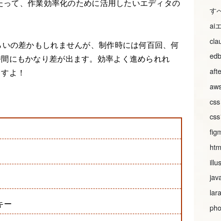
あたって、作業効率化のために活用したいエディタの
す
a
cl
らいの差かもしれませんが、制作時には何百回、何
ed
時間にもかなり差が出ます。効率よく進められれ
aft
ますよ！
aws
css
c
fig
htm
illu
jav
lar
キー
pho