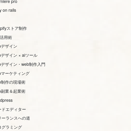
miere pro
y on rails
opifyストア制作
s活用術
ebデザイン
bデザイン × aiツール
ebデザイン・web制作入門
ebマーケティング
eb制作の現場術
eb副業＆起業術
dpress
ードエディター
リーランスへの道
ログラミング