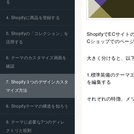
る
4. Shopifyに商品を登録する
5. Shopifyの「コレクション」を
ShopifyでEC
Cショップでのペー
活用する
大きく分けると、以
6. テーマのカスタマイズ画面を
確認
1.標準装備のテーマ
を編集する
7. Shopify３つのデザインカスタ
マイズ方法
それぞれの特徴、メ
8. Shopifyテーマの構造を知ろう
9. テーマに必要な7つのディレ
クトリと役割