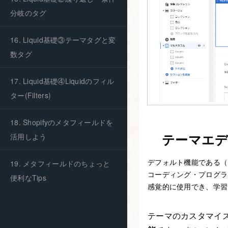
分岐のタグ
16. Liquid基礎③テーマタグと変
数タグ
17. Liquid基礎④Liquidのフィル
ター(Filters)
18. Shopifyのメタフィールドを
テーマエ
活用しよう
デフォルト機能である（
19. メタフィールドのちょっと
コーディング・プログラ
便利なTips
感覚的に使用でき、学習
テーマのカスタマイ