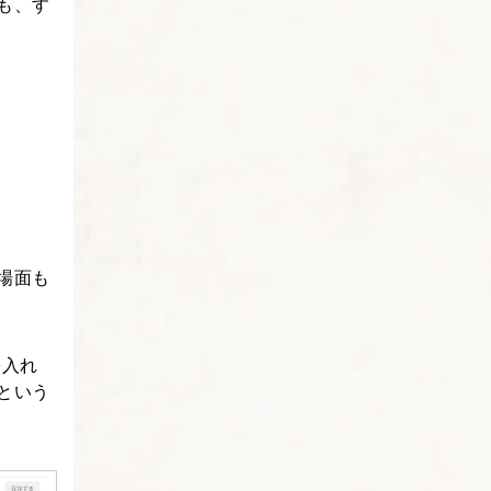
も、す
場面も
を入れ
という