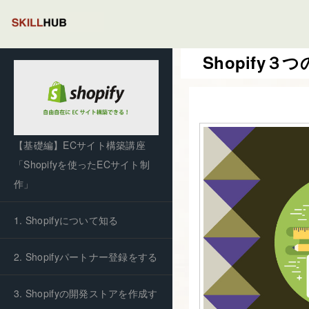
Shopify
【基礎編】ECサイト構築講座
「Shopifyを使ったECサイト制
作」
1. Shopifyについて知る
2. Shopifyパートナー登録をする
3. Shopifyの開発ストアを作成す