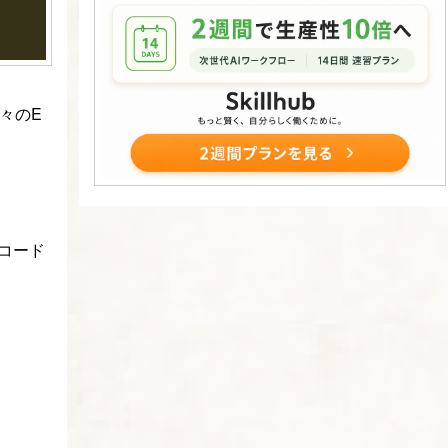
々のE
のコード