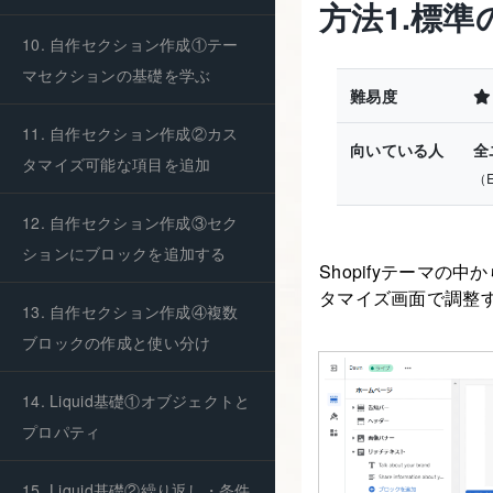
方法1.標準
10. 自作セクション作成①テー
マセクションの基礎を学ぶ
難易度
11. 自作セクション作成②カス
向いている人
全
タマイズ可能な項目を追加
（
12. 自作セクション作成③セク
ションにブロックを追加する
Shopifyテーマ
タマイズ画面で調整
13. 自作セクション作成④複数
ブロックの作成と使い分け
14. Liquid基礎①オブジェクトと
プロパティ
15. Liquid基礎②繰り返し・条件