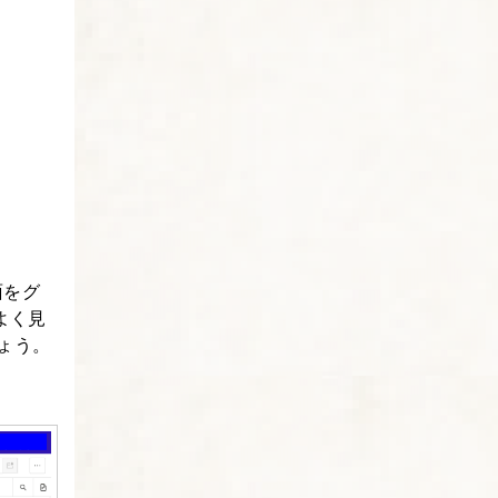
面をグ
よく見
ょう。