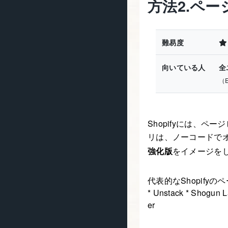
方法2.ペ
難易度
向いている人
全
（
Shopifyには、
リは、ノーコードで
強化版
をイメージを
代表的なShopify
* Unstack * Shogun 
er