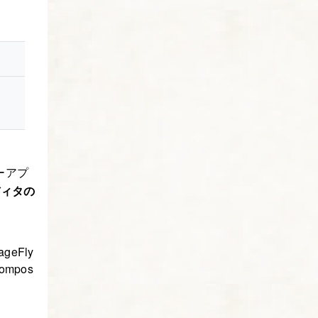
ーアプ
ディタの
eFly
compos