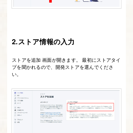
マ
イ
ズ
画
2.ストア情報の入力
面
を
確
ストアを追加 画面が開きます。 最初にストアタイ
認
プを聞かれるので、開発ストアを選んでくださ
い。
7.
Shopify
３
つ
の
デ
ザ