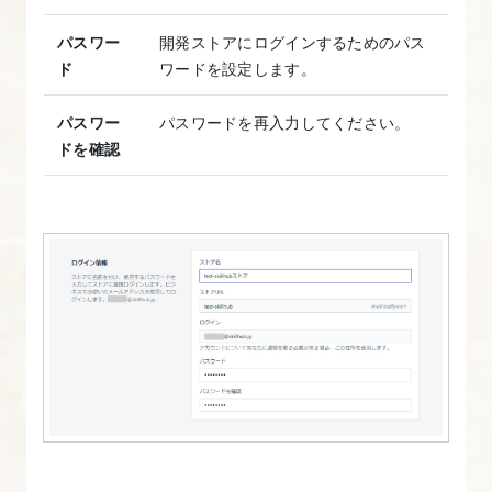
7
パスワー
開発ストアにログインするためのパス
つ
ド
ワードを設定します。
の
デ
パスワー
パスワードを再入力してください。
ィ
ドを確認
レ
ク
ト
リ
と
役
割
10.
自
作