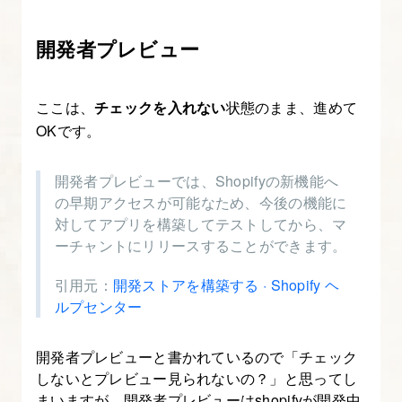
セ
ク
開発者プレビュー
シ
ョ
ここは、
チェックを入れない
状態のまま、進めて
ン
OKです。
作
成
開発者プレビューでは、Shopifyの新機能へ
①
の早期アクセスが可能なため、今後の機能に
テ
対してアプリを構築してテストしてから、マ
ー
ーチャントにリリースすることができます。
マ
引用元：
開発ストアを構築する · Shopify ヘ
セ
ルプセンター
ク
シ
開発者プレビューと書かれているので「チェック
ョ
しないとプレビュー見られないの？」と思ってし
ン
まいますが、開発者プレビューはshopifyが開発中