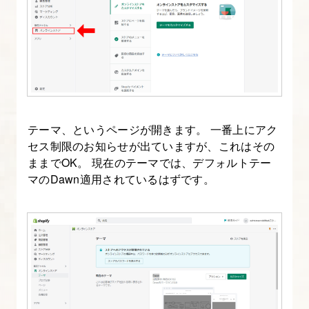
と
使
い
分
け
14.
テーマ、というページが開きます。 一番上にアク
Liquid
セス制限のお知らせが出ていますが、これはその
基
ままでOK。 現在のテーマでは、デフォルトテー
礎
マのDawn適用されているはずです。
①
オ
ブ
ジ
ェ
ク