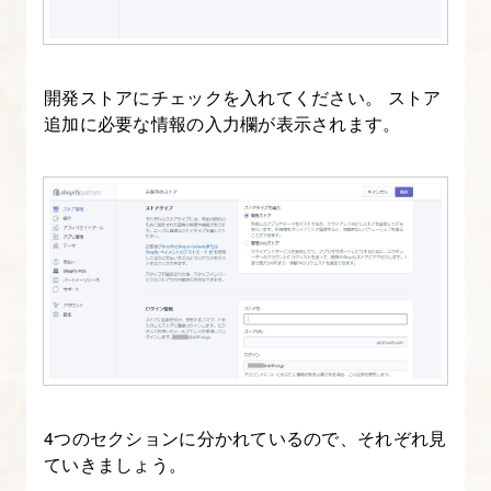
イ
ン
カ
開発ストアにチェックを入れてください。 ストア
ス
追加に必要な情報の入力欄が表示されます。
タ
マ
イ
ズ
方
法
8.
Shopify
テ
4つのセクションに分かれているので、それぞれ見
ー
ていきましょう。
マ