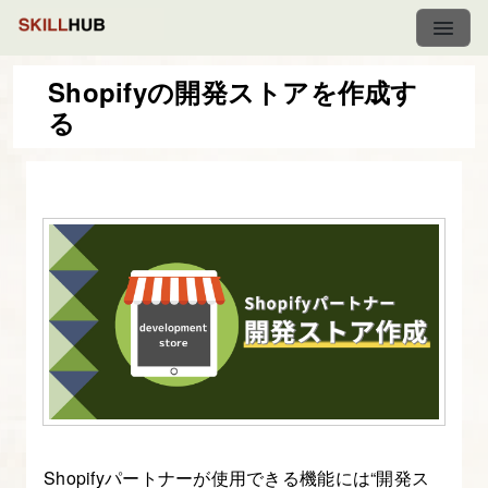
Shopifyの開発ストアを作成す
る
【基
礎
編】
EC
サ
イ
ト
構
築
講
座
「Shopify
Shopifyパートナーが使用できる機能には“開発ス