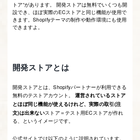
トア”があります。 開発ストアは無料でいくつも開
を
設でき、ほぼ実際のECストアと同じ機能が使用で
使
きます。Shopifyテーマの制作や動作環境にも使用
っ
できますよ。
た
EC
サ
イ
開発ストアとは
ト
制
作」
開発ストアとは、Shopifyパートナーが利用できる
無料のテストアカウント。
運営されているストア
1.
とほぼ同じ機能が使えるけれど、実際の取引(注
Shopify
文)は出来ない
ストア＝テスト用ECストアが作れ
に
る、というイメージです。
つ
い
公式サイトでは以下のように説明されています。