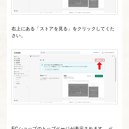
ト
と
プ
ロ
右上にある「ストアを見る」をクリックしてくた
パ
さい。
テ
ィ
15.
Liquid
基
礎
②
繰
り
返
ECショップのトップページが表示されます。 ペ