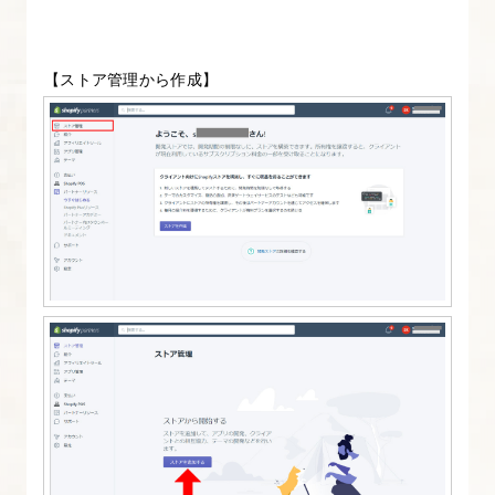
シ
ョ
ン」
【ストア管理から作成】
を
活
用
す
る
6.
テ
ー
マ
の
カ
ス
タ