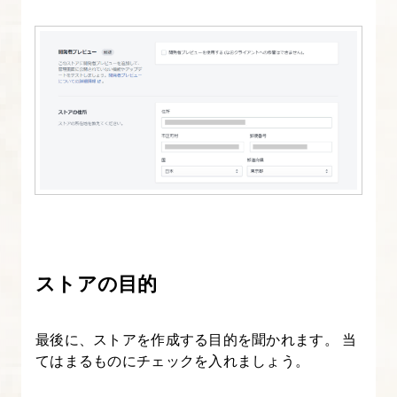
成
②
カ
ス
タ
マ
イ
ズ
可
能
な
ストアの目的
項
目
を
最後に、ストアを作成する目的を聞かれます。 当
追
てはまるものにチェックを入れましょう。
加