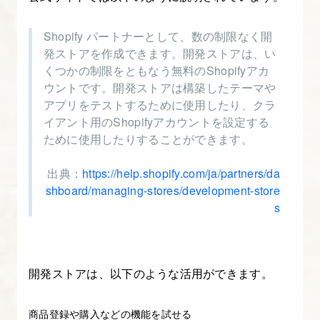
て
知
Shopify パートナーとして、数の制限なく開
る
発ストアを作成できます。開発ストアは、い
くつかの制限をともなう無料のShopifyアカ
ウントです。開発ストアは構築したテーマや
2.
アプリをテストするために使用したり、クラ
Shopify
イアント用のShopifyアカウントを設定する
パ
ために使用したりすることができます。
ー
ト
出典：
https://help.shopify.com/ja/partners/da
ナ
shboard/managing-stores/development-store
s
ー
登
録
を
開発ストアは、以下のような活用ができます。
す
る
商品登録や購入などの機能を試せる