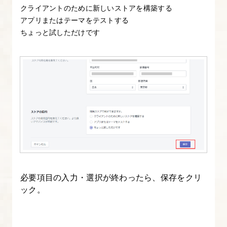
クライアントのために新しいストアを構築する
12.
アプリまたはテーマをテストする
ちょっと試しただけです
自
作
セ
ク
シ
ョ
ン
作
成
③
セ
必要項目の入力・選択が終わったら、保存をクリ
ック。
ク
シ
ョ