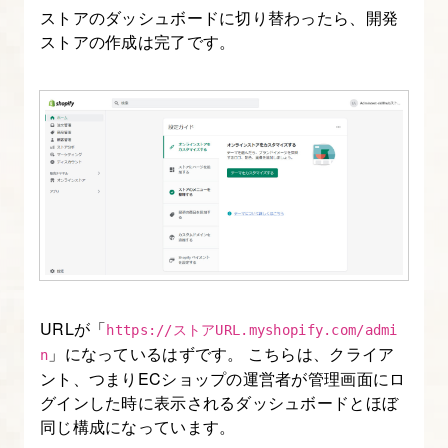
ン
ストアのダッシュボードに切り替わったら、開発
に
ストアの作成は完了です。
ブ
ロ
ッ
ク
を
追
加
す
る
URLが「
https://ストアURL.myshopify.com/admi
13.
」になっているはずです。 こちらは、クライア
n
自
ント、つまりECショップの運営者が管理画面にロ
作
グインした時に表示されるダッシュボードとほぼ
同じ構成になっています。
セ