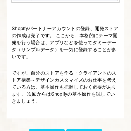
活
用
し
Shopifyパートナーアカウントの登録、開発ストア
よ
の作成は完了です。 ここから、本格的にテーマ開
う
発を行う場合は、アプリなどを使ってダミーデー
タ（サンプルデータ）を一気に登録することが多
19.
いです。
メ
タ
ですが、自分のストアを作る・クライアントのス
フ
トア構築～デザインカスタマイズのお仕事を考え
ている方は、基本操作も把握しておく必要があり
ィ
ます。 次回からはShopifyの基本操作を試してい
ー
きましょう。
ル
ド
の
ち