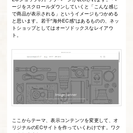
し・
ージをスクロールダウンしていくと「こんな感じ
条
で商品が表示される」というイメージもつかめる
件
と思います。若干
海外EC感
はあるものの、ネッ
分
トショップとしてはオーソドックスなレイアウ
岐
ト。
の
タ
グ
16.
Liquid
基
礎
③
テ
ここからテーマ、表示コンテンツを変更して、オ
ー
リジナルのECサイトを作っていくわけです。ワク
マ