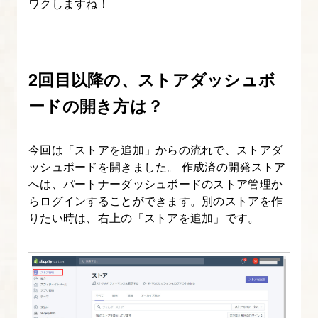
ワクしますね！
タ
グ
と
2回目以降の、ストアダッシュボ
変
数
ードの開き方は？
タ
グ
今回は「ストアを追加」からの流れで、ストアダ
ッシュボードを開きました。 作成済の開発ストア
17.
へは、パートナーダッシュボードのストア管理か
Liquid
らログインすることができます。別のストアを作
基
りたい時は、右上の「ストアを追加」です。
礎
④Liquid
の
フ
ィ