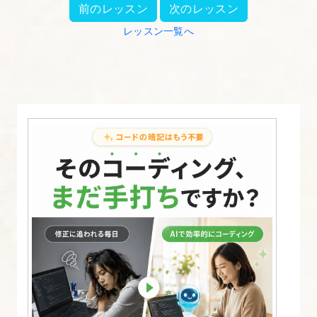
前のレッスン
次のレッスン
ょ
レッスン一覧へ
っ
と
便
利
な
Tips