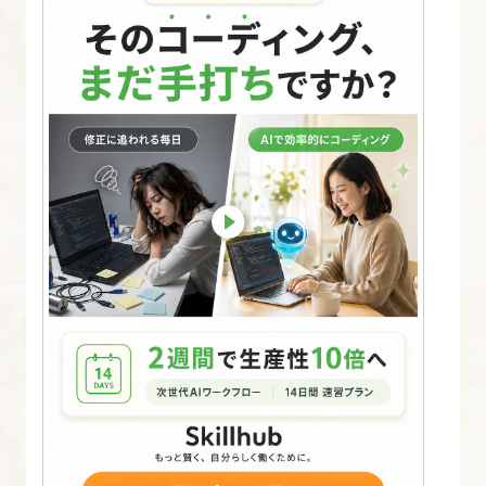
よ
る
デ
ー
タ
ベ
ー
ス
の
作
成
4.
WordPress
の
イ