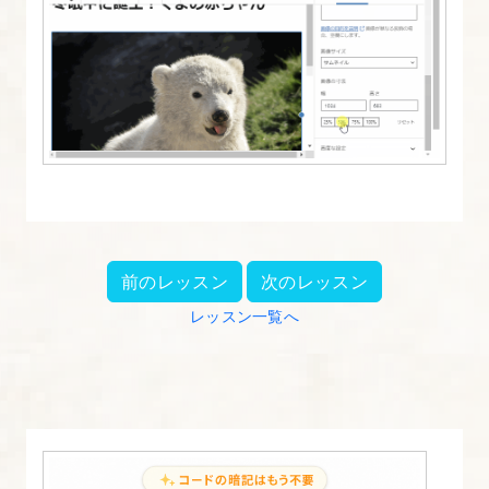
ン
ス
2.
MAMP
の
イ
ン
ス
前のレッスン
次のレッスン
ト
レッスン一覧へ
ー
ル
3.
PHPMyAdmin
に