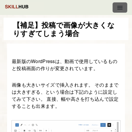
【補足】投稿で画像が大きくな
りすぎてしまう場合
WordPress
基
礎
最新版のWordPressは、動画で使用しているもの
講
と投稿画面の作りが変更されています。
座
【前
画像も大きいサイズで挿入されます。 そのままで
編】
は大きすぎる、という場合は下記のように設定し
てみて下さい。 直接、幅や高さを打ち込んで設定
1.
することも出来ます。
ガ
イ
ダ