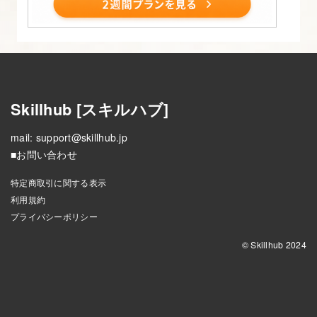
ン
ス
ト
ー
ル
Skillhub [スキルハブ]
5.
mail:
support@skillhub.jp
【Mac
■お問い合わせ
の
方
特定商取引に関する表示
用】
利用規約
プライバシーポリシー
MAMP
の
© Skillhub 2024
デ
バ
ッ